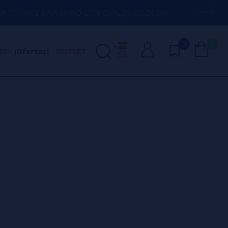
CHARTE UNA MANO CON CUALQUIER DUDA
0
0
ND
¡Ofertas!
OUTLET