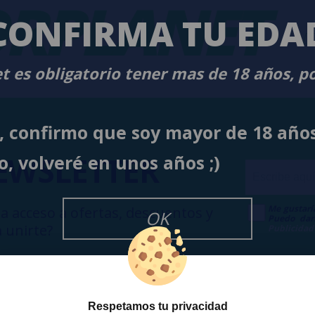
RPLANET
-
CONFIRMA TU EDA
t es obligatorio tener mas de 18 años, p
í, confirmo que soy mayor de 18 año
EWSLETTER
o, volveré en unos años ;)
Me gustarí
a acceso a ofertas, descuentos y
OK
Puedo dar
 unirte?
Publicidad
Respetamos tu privacidad