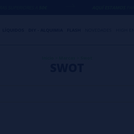
SUPERIORES A
50€
AQUÍ ESTAMOS
PARA E
LÍQUIDOS
DIY - ALQUIMIA
FLASH
NOVEDADES
HIGH E
Inicio
>
Marcas
>
Swot
SWOT