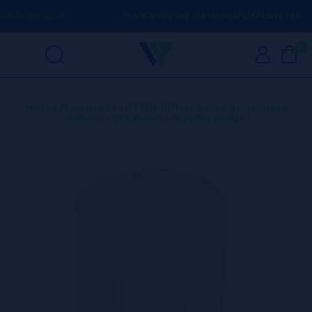
LQUIER DUDA
(+34) 674 656 090 / INFO@VAPORPLANET.ES
0
Inicio
>
Productos
>
SISTEMA BORO
>
Boros, accesorios y
similares
>
SXK Boro Tank estilo Limlight