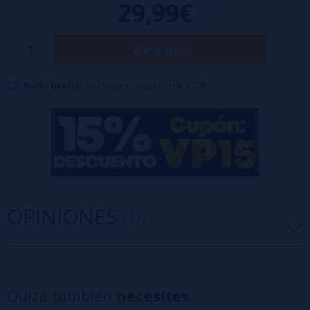
29,99€
Sistema de recarga lateral
Tanque formato R4, compatible con la mayoría de mods AIO que usan
Avísame
este formato
Base 316SS, tanque PCTG
Envío Gratis:
en compras superiores a 50€
OPINIONES
(0)
5 estrellas
0%
4 estrellas
0%
Quizá también
necesites
3 estrellas
0%