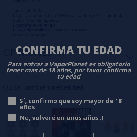
Relleno superior
Contenido del kit:
1 Atomizador Smoktech TF-RTA con bandeja G4 premontada
1 tubo Pyrex de repuesto.
1 destornillador Phillips
1 juego de tornillos y juntas de repuesto.
1 vapeband negro
CONFIRMA TU EDAD
OPINIONES
(0)
Para entrar a VaporPlanet es obligatorio
tener mas de 18 años, por favor confirma
5 estrellas
0%
tu edad
4 estrellas
0%
Quizá también
necesites
3 estrellas
0%
2 estrellas
0%
Sí, confirmo que soy mayor de 18
1 estrellas
0%
años
0/5
Sé el primero en dejar tu opinión
No, volveré en unos años ;)
Escribe tu opinión sobre este producto