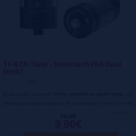
TF-RTA Tank - Smoktech (G4 Dual
Deck)
0/5
¡El atomizador Smoktech
TF-RTA (VERSIÓN G4 QUAD CORE)
está
diseñado para aceptar todo tipo de ensamblajes! De hecho, en esta
versión G4 Quad Deck
, puedes montar hasta cuatro resistencias!. ¡4
ver más...
24,90€
9,90€
coils Clapton (0,14 ohmios) están preinstalada en el atomizador, lo que
le permitirá disfrutar de su nuevo tanque al instante!