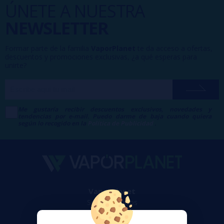
ÚNETE A NUESTRA
NEWSLETTER
Formar parte de la familia
VaporPlanet
te da acceso a ofertas,
descuentos y promociones exclusivas, ¿a qué esperas para
unirte?
Me gustaría recibir descuentos exclusivos, novedades y
tendencias por e-mail. Puedo darme de baja cuando quiera
según lo recogido en la
Política de Publicidad
.
VaporPlanet
Sobre nosotros
Calculadora DIY Alquimia