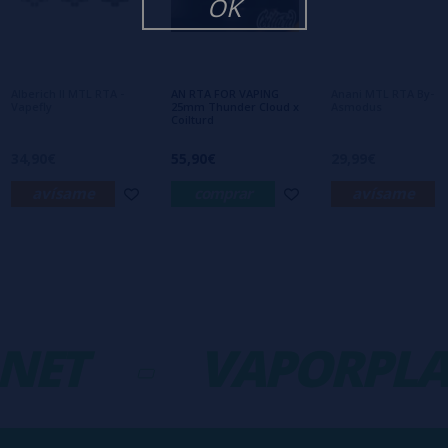
OK
Aún no hay comentarios, ¿quieres ser el
primero en dejar uno? ¡Tu opinión nos
interesa!
Alberich II MTL RTA -
AN RTA FOR VAPING
Anani MTL RTA By-
Vapefly
25mm Thunder Cloud x
Asmodus
Coilturd
34,90€
55,90€
29,99€
avísame
comprar
avísame
NET
-
VAPORPLA