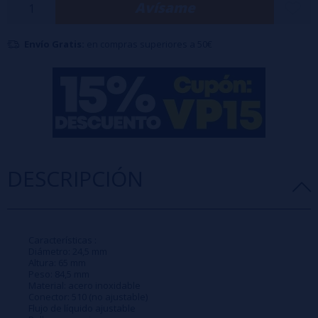
Avísame
Contenido del kit:
1 Atomizador Smoktech TF-RTA con bandeja G4 premontada
Envío Gratis:
en compras superiores a 50€
1 tubo Pyrex de repuesto.
1 destornillador Phillips
1 juego de tornillos y juntas de repuesto.
1 vapeband negro
DESCRIPCIÓN
Características :
Diámetro: 24,5 mm
Altura: 65 mm
Peso: 84,5 mm
Material: acero inoxidable
Conector: 510 (no ajustable)
Flujo de líquido ajustable