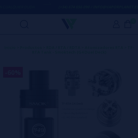
UALQUIER DUDA
(+34) 674 656 090 / INFO@VAPORPLANET.ES
0
Inicio
>
Productos
>
RDA / RTA / RDTA
>
Atomizadores RTA
>
TF-
RTA Tank - Smoktech (G4 Dual Deck)
-60%