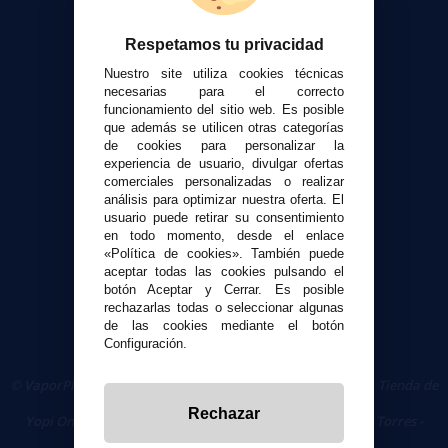
Contacto
Respetamos tu privacidad
Atención al cliente
Nuestro site utiliza cookies técnicas
Envíos y devoluciones
necesarias para el correcto
Formas de pago
funcionamiento del sitio web. Es posible
que además se utilicen otras categorías
Contacto
de cookies para personalizar la
experiencia de usuario, divulgar ofertas
Seguridad y Privacidad
comerciales personalizadas o realizar
análisis para optimizar nuestra oferta. El
Términos y condiciones de uso
usuario puede retirar su consentimiento
Política de privacidad
en todo momento, desde el enlace
«Política de cookies». También puede
Política de cookies
aceptar todas las cookies pulsando el
botón Aceptar y Cerrar. Es posible
rechazarlas todas o seleccionar algunas
de las cookies mediante el botón
Configuración.
© VaporPlanet.es
|
Comprar Cigarrillos Electrónicos
|
Tienda de
Cigarrillos Electrónicos
Rechazar
Yopi Online SL CIF: B90451832
|
Centro Comercial Las Torres -
Local 26 - 41400 Écija (Sevilla) - 674 656 090