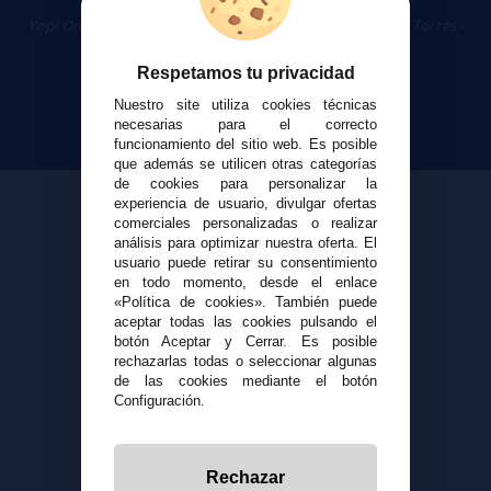
Cigarrillos Electrónicos
Yopi Online SL CIF: B90451832
|
Centro Comercial Las Torres -
Local 26 - 41400 Écija (Sevilla) - 674 656 090
Respetamos tu privacidad
Nuestro site utiliza cookies técnicas
necesarias para el correcto
funcionamiento del sitio web. Es posible
que además se utilicen otras categorías
de cookies para personalizar la
experiencia de usuario, divulgar ofertas
comerciales personalizadas o realizar
análisis para optimizar nuestra oferta. El
usuario puede retirar su consentimiento
en todo momento, desde el enlace
«Política de cookies». También puede
aceptar todas las cookies pulsando el
botón Aceptar y Cerrar. Es posible
rechazarlas todas o seleccionar algunas
de las cookies mediante el botón
Configuración.
Rechazar