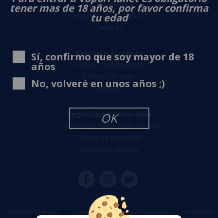
Sobre nosotros
tener mas de 18 años, por favor confirma
Calculadora DIY Alquimia
tu edad
Contacto
Atención al cliente
Sí, confirmo que soy mayor de 18
Envíos y devoluciones
años
Formas de pago
No, volveré en unos años ;)
Contacto
Seguridad y Privacidad
OK
Términos y condiciones de uso
Política de privacidad
Política de cookies
© VaporPlanet.es
|
Comprar Cigarrillos Electrónicos
|
Tienda de