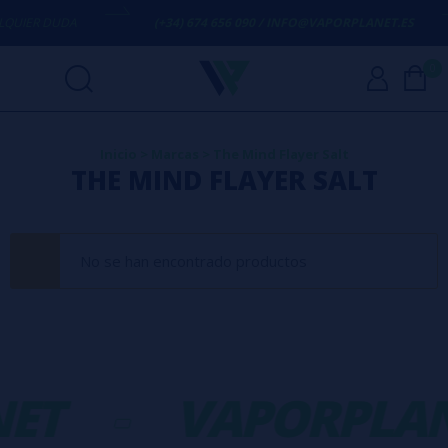
QUIER DUDA
(+34) 674 656 090 / INFO@VAPORPLANET.ES
0
Inicio
>
Marcas
>
The Mind Flayer Salt
THE MIND FLAYER SALT
No se han encontrado productos
ET
-
VAPORPLAN