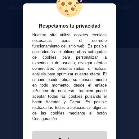
Cigarrillos Electrónicos
Yopi Online SL CIF: B90451832
|
Centro Comercial Las Torres -
Local 26 - 41400 Écija (Sevilla) - 674 656 090
Respetamos tu privacidad
Nuestro site utiliza cookies técnicas
necesarias para el correcto
funcionamiento del sitio web. Es posible
que además se utilicen otras categorías
de cookies para personalizar la
experiencia de usuario, divulgar ofertas
comerciales personalizadas o realizar
análisis para optimizar nuestra oferta. El
usuario puede retirar su consentimiento
en todo momento, desde el enlace
«Política de cookies». También puede
aceptar todas las cookies pulsando el
botón Aceptar y Cerrar. Es posible
rechazarlas todas o seleccionar algunas
de las cookies mediante el botón
Configuración.