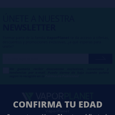
ÚNETE A NUESTRA
NEWSLETTER
Formar parte de la familia
VaporPlanet
te da acceso a ofertas,
descuentos y promociones exclusivas, ¿a qué esperas para
unirte?
Me gustaría recibir descuentos exclusivos, novedades y
tendencias por e-mail. Puedo darme de baja cuando quiera
según lo recogido en la
Política de Publicidad
.
CONFIRMA TU EDAD
VaporPlanet