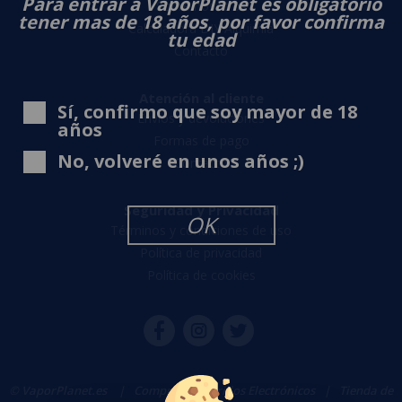
Para entrar a VaporPlanet es obligatorio
Sobre nosotros
tener mas de 18 años, por favor confirma
Calculadora DIY Alquimia
tu edad
Contacto
Atención al cliente
Sí, confirmo que soy mayor de 18
Envíos y devoluciones
años
Formas de pago
No, volveré en unos años ;)
Contacto
Seguridad y Privacidad
OK
Términos y condiciones de uso
Política de privacidad
Política de cookies
© VaporPlanet.es
|
Comprar Cigarrillos Electrónicos
|
Tienda de