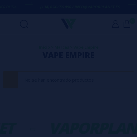
ER DUDA
(+34) 674 656 090 / INFO@VAPORPLANET.ES
0
Inicio
>
Marcas
>
Vape Empire
VAPE EMPIRE
No se han encontrado productos
ET
-
VAPORPLAN