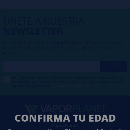
ÚNETE A NUESTRA
NEWSLETTER
Formar parte de la familia
VaporPlanet
te da acceso a ofertas,
descuentos y promociones exclusivas, ¿a qué esperas para
unirte?
Me gustaría recibir descuentos exclusivos, novedades y
tendencias por e-mail. Puedo darme de baja cuando quiera
según lo recogido en la
Política de Publicidad
.
CONFIRMA TU EDAD
VaporPlanet