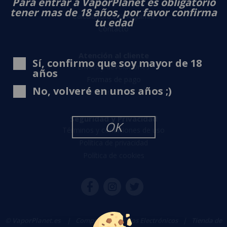
Para entrar a VaporPlanet es obligatorio
Sobre nosotros
tener mas de 18 años, por favor confirma
Calculadora DIY Alquimia
tu edad
Contacto
Atención al cliente
Sí, confirmo que soy mayor de 18
Envíos y devoluciones
años
Formas de pago
No, volveré en unos años ;)
Contacto
Seguridad y Privacidad
OK
Términos y condiciones de uso
Política de privacidad
Política de cookies
© VaporPlanet.es
|
Comprar Cigarrillos Electrónicos
|
Tienda de