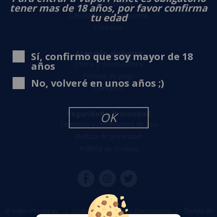
Sobre nosotros
tener mas de 18 años, por favor confirma
Calculadora DIY Alquimia
tu edad
Contacto
Atención al cliente
Sí, confirmo que soy mayor de 18
Envíos y devoluciones
años
Formas de pago
No, volveré en unos años ;)
Contacto
Seguridad y Privacidad
OK
Términos y condiciones de uso
Política de privacidad
Política de cookies
© VaporPlanet.es
|
Comprar Cigarrillos Electrónicos
|
Tienda de