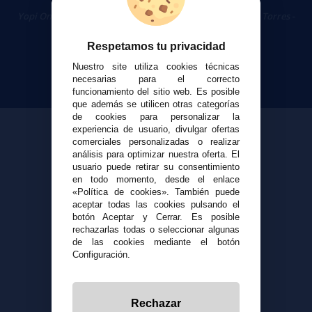
Cigarrillos Electrónicos
Yopi Online SL CIF: B90451832
|
Centro Comercial Las Torres -
Local 26 - 41400 Écija (Sevilla) - 674 656 090
Respetamos tu privacidad
Nuestro site utiliza cookies técnicas
necesarias para el correcto
funcionamiento del sitio web. Es posible
que además se utilicen otras categorías
de cookies para personalizar la
experiencia de usuario, divulgar ofertas
comerciales personalizadas o realizar
análisis para optimizar nuestra oferta. El
usuario puede retirar su consentimiento
en todo momento, desde el enlace
«Política de cookies». También puede
aceptar todas las cookies pulsando el
botón Aceptar y Cerrar. Es posible
rechazarlas todas o seleccionar algunas
de las cookies mediante el botón
Configuración.
Rechazar