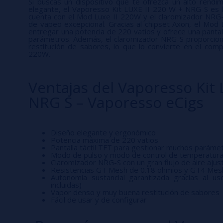
Si buscas un dispositivo que te ofrezca un alto rendi
elegante, el Vaporesso Kit LUXE II 220 W + NRG S es la 
cuenta con el Mod Luxe II 220W y el claromizador NRG-S
de vapeo excepcional. Gracias al chipset Axon, el Mo
entregar una potencia de 220 vatios y ofrece una pantal
parámetros. Además, el claromizador NRG-S proporcio
restitución de sabores, lo que lo convierte en el com
220W.
Ventajas del Vaporesso Kit 
NRG S – Vaporesso eCigs
Diseño elegante y ergonómico
Potencia máxima de 220 vatios
Pantalla táctil TFT para gestionar muchos paráme
Modo de pulso y modo de control de temperatur
Claromizador NRG-S con un gran flujo de aire ajus
Resistencias GT Mesh de 0.18 ohmios y GT4 Mesh
Autonomía sustancial garantizada gracias al u
incluidas)
Vapor denso y muy buena restitución de sabores
Fácil de usar y de configurar