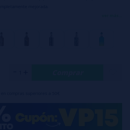
completamente mejorada.
W de potencia, que sumado al uso del NRG-S Mini Tank y
ver más...
ofrece una experiencia de vapo inmejorable.
 Luxe II 220W
funciona con
dos baterías 18650 (NO
t Axon,
el Mod Luxe II 220W de Vaporesso
puede entregar
0 vatios y ofrecer una pantalla táctil TFT.
Comprar
en compras superiores a 50€