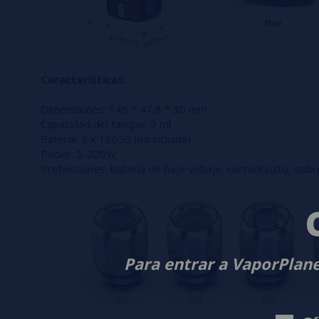
Características:
Dimensiones: 146 * 47,8 * 30 mm
Capacidad del tanque: 2 ml
Batería: 2 x 18650 (no incluida)
Poder: 5-220W
Protecciones: batería de bajo voltaje, cortocircuito, sob
Para entrar a VaporPlane