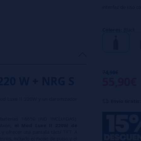
interfaz de uso 
Ofrece hasta 220
resistencias GT, 
Colores:
Black
Elegante,
el Mod
INCLUIDAS)
Gracias al chipse
una potencia de 22
74,90€
 220 W + NRG S
55,90€
d Luxe II 220W y un claromizador
Envío Gratis:
baterías 18650 (NO INCLUIDAS):
t Axon,
el Mod Luxe II 220W de
 ofrecer una pantalla táctil TFT. A
ros, incluido el modo de pulso y el