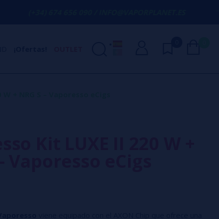
674 656 090 / INFO@VAPORPLANET.ES
ENV
0
0
ND
¡Ofertas!
OUTLET
0 W + NRG S – Vaporesso eCigs
sso Kit LUXE II 220 W +
– Vaporesso eCigs
 Vaporesso
viene equipado con el AXON Chip que ofrece una