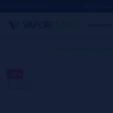
ORES A
50€
AQUÍ ESTAMOS
PARA ECHARTE
PRODUCTOS
Inicio
>
Productos
>
KITS & 
-25%