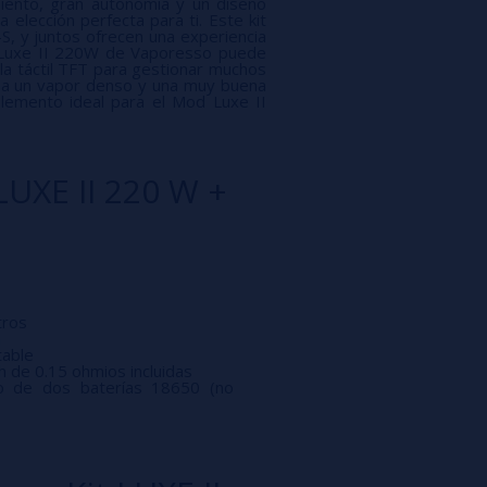
miento, gran autonomía y un diseño
elección perfecta para ti. Este kit
, y juntos ofrecen una experiencia
d Luxe II 220W de Vaporesso puede
la táctil TFT para gestionar muchos
na un vapor denso y una muy buena
plemento ideal para el Mod Luxe II
LUXE II 220 W +
tros
a
table
 de 0.15 ohmios incluidas
so de dos baterías 18650 (no