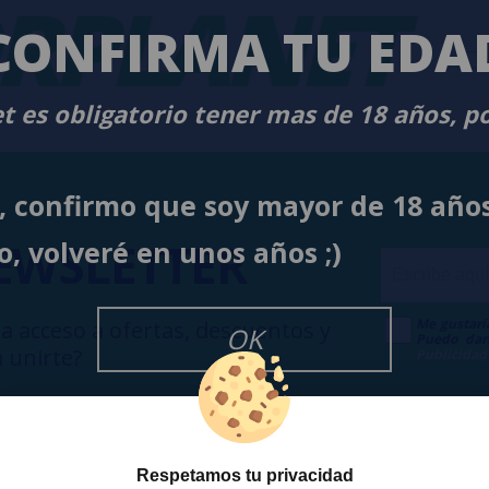
RPLANET
-
CONFIRMA TU EDA
t es obligatorio tener mas de 18 años, p
í, confirmo que soy mayor de 18 año
EWSLETTER
o, volveré en unos años ;)
Me gustarí
a acceso a ofertas, descuentos y
OK
Puedo dar
 unirte?
Publicidad
Respetamos tu privacidad