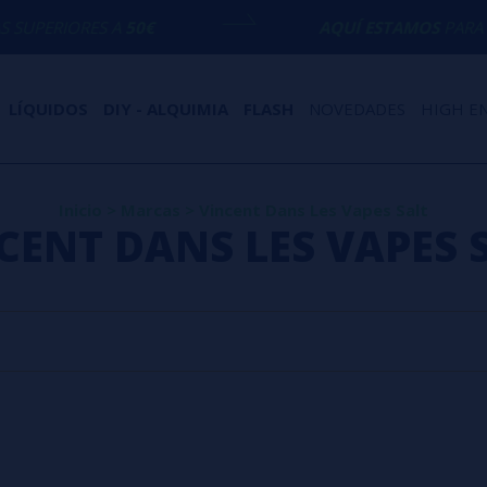
UPERIORES A
50€
AQUÍ ESTAMOS
PARA EC
LÍQUIDOS
DIY - ALQUIMIA
FLASH
NOVEDADES
HIGH E
Inicio
>
Marcas
>
Vincent Dans Les Vapes Salt
CENT DANS LES VAPES 