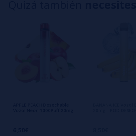
Quizá también
necesite
Aún no hay comentarios, ¿quieres ser el primer
interesa!
APPLE PEACH Desechable
BANANA ICE Vozol 
Vozol Neon 1000Puff 20mg
20mg - POD DESEC
6,50€
8,50€