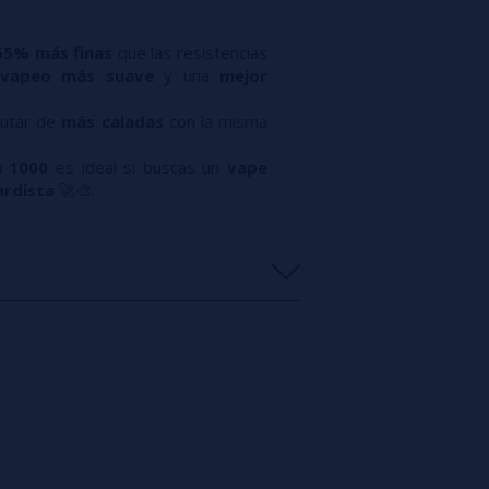
55% más finas
que las resistencias
vapeo más suave
y una
mejor
rutar de
más caladas
con la misma
 1000
es ideal si buscas un
vape
ardista
🚀🎨.
s
0%
s
0%
s
0%
s
0%
s
0%