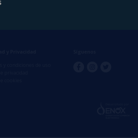
s
.
ad y Privacidad
Síguenos
 y condiciones de uso
de privacidad
de cookies