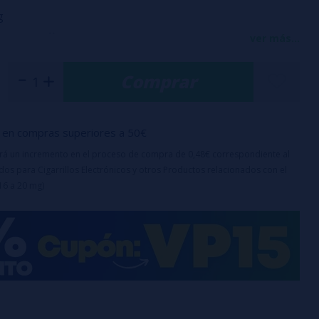
g
 1000 puffs
ver más...
mAh
(no recargable)
Comprar
il de cerámica
 transparente + acabado neón degradado
en compras superiores a 50€
uirá un incremento en el proceso de compra de 0,48€ correspondiente al
os para Cigarrillos Electrónicos y otros Productos relacionados con el
16 a 20 mg)