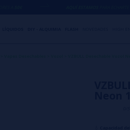
AQUÍ ESTAMOS
PARA ECHARTE UNA MANO CO
LÍQUIDOS
DIY - ALQUIMIA
FLASH
NOVEDADES
HIGH E
>
Vapes Desechables
>
Vozol
>
VZBULL Desechable Vozol N
VZBULL
Neon 
0/5
💧
Capacidad del