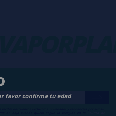
APORPLANE
D
or favor confirma tu edad
a recibir descuentos exclusivos, novedades y tendencias por e-mail.
me de baja cuando quiera según lo recogido en la
Política de