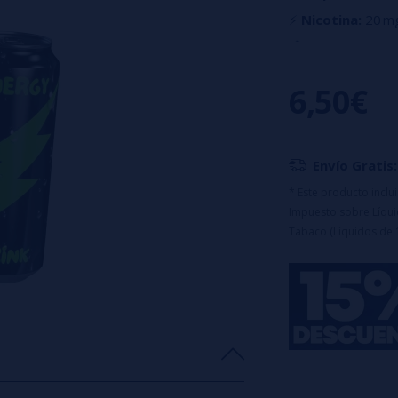
⚡
Nicotina:
20 m
💨
Caladas:
Hasta
🔋
Batería:
550 
6,50€
🔄
Resistencia:
Co
✨
Diseño:
Tanque
Envío Gratis:
* Este producto incl
Impuesto sobre Líquid
Tabaco (Líquidos de 