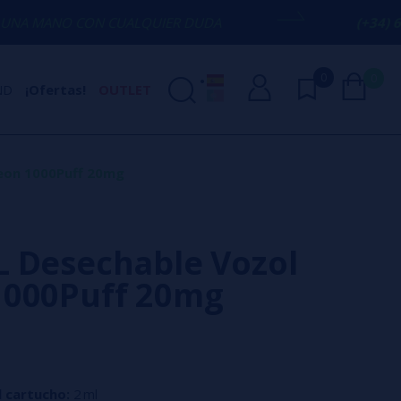
N CUALQUIER DUDA
(+34) 674 656 090 
0
0
ND
¡Ofertas!
OUTLET
eon 1000Puff 20mg
 Desechable Vozol
1000Puff 20mg
 cartucho:
2 ml