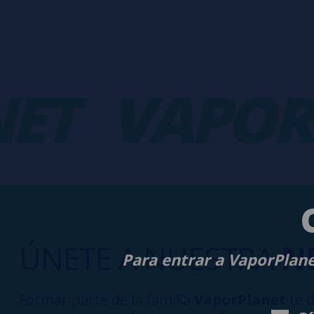
T
VAPORPL
ÚNETE A NUESTRA
N
Para entrar a VaporPlane
Formar parte de la familia
VaporPlanet
te d