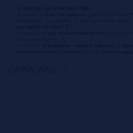
💡
Ventajas del Vozol Neon 1000
:
🔬 Gracias a su
coil de cerámica
, genera partículas un
tradicionales de algodón, lo que se traduce en un
percepción del sabor
🍭👃.
⚡ Además, su
alta eficiencia energética
permite disf
cantidad de líquido 💨💧.
✅ Ya seas
principiante
o
usuario habitual
, el
Neon
desechable potente
,
cómodo
y con un
diseño vangu
OPINIONES
(0)
0/5
5 estrella
Sé el primero en dejar tu opinión
4 estrella
3 estrella
Escribe tu opinión sobre este producto
2 estrella
1 estrella