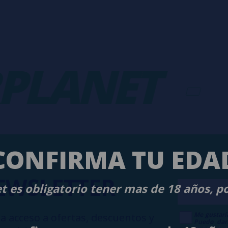
ANET
-
V
CONFIRMA TU EDA
EWSLETTER
t es obligatorio tener mas de 18 años, p
Me gustarí
a acceso a ofertas, descuentos y
Puedo dar