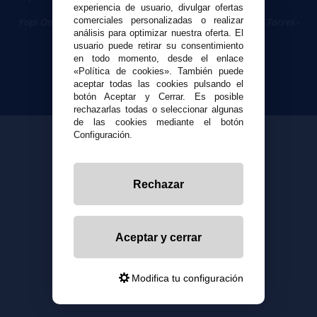
experiencia de usuario, divulgar ofertas
Cigarrillos Electrónicos
comerciales personalizadas o realizar
Yopi Online SL CIF: B90451832
|
Centro Comercial Las Torres -
análisis para optimizar nuestra oferta. El
Local 26 - 41400 Écija (Sevilla) - 674 656 090
usuario puede retirar su consentimiento
en todo momento, desde el enlace
«Política de cookies». También puede
aceptar todas las cookies pulsando el
botón Aceptar y Cerrar. Es posible
rechazarlas todas o seleccionar algunas
de las cookies mediante el botón
Configuración.
Rechazar
Aceptar y cerrar
Modifica tu configuración