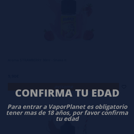
Aroma STRAWBERRY 30ml - Shake It
9,90€
avísame
CONFIRMA TU EDAD
Para entrar a VaporPlanet es obligatorio
tener mas de 18 años, por favor confirma
tu edad