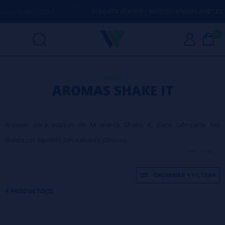
ALQUIER DUDA
(+34) 674 656 090 / INFO@VAPORPLANET.ES
0
Inicio
AROMAS SHAKE IT
Aromas para vapear de la marca Shake it, para fabricarte tus
deliciosos líquidos con sabores clásicos.
ver más...
ORDERNAR Y FILTRAR
4 PRODUCTO(S)