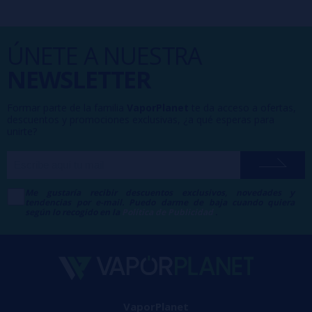
ÚNETE A NUESTRA
NEWSLETTER
Formar parte de la familia
VaporPlanet
te da acceso a ofertas,
descuentos y promociones exclusivas, ¿a qué esperas para
unirte?
Me gustaría recibir descuentos exclusivos, novedades y
tendencias por e-mail. Puedo darme de baja cuando quiera
según lo recogido en la
Política de Publicidad
.
VaporPlanet