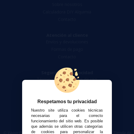
Sobre nosotros
Calculadora DIY Alquimia
Contacto
Atención al cliente
Envíos y devoluciones
Formas de pago
Contacto
Seguridad y Privacidad
Términos y condiciones de uso
Política de privacidad
Política de cookies
Respetamos tu privacidad
Nuestro site utiliza cookies técnicas
necesarias para el correcto
funcionamiento del sitio web. Es posible
que además se utilicen otras categorías
de cookies para personalizar la
© VaporPlanet.es
|
Comprar Cigarrillos Electrónicos
|
Tienda de