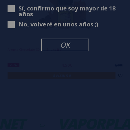
Sí, confirmo que soy mayor de 18
años
No, volveré en unos años ;)
OK
Aroma Chocolate 30ml - Shake It ✅
4,50€
-55%
9,90€
avísame
NET
-
VAPORPLA