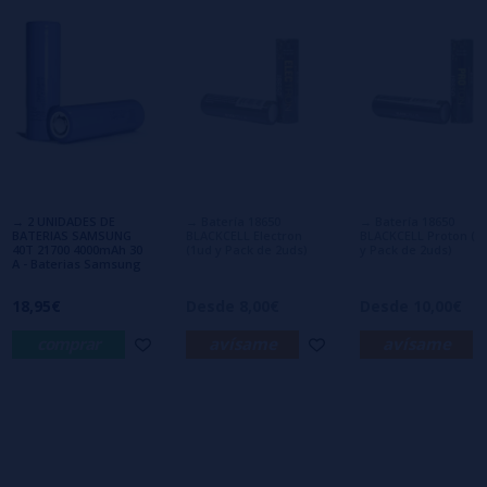
1 estrellas
0%
0/5
Sé el primero en dejar tu opinión
Escribe tu opinión sobre este producto
Aún no hay comentarios, ¿quieres ser el
primero en dejar uno? ¡Tu opinión nos
interesa!
→ 2 UNIDADES DE
→ Batería 18650
→ Batería 18650
BATERIAS SAMSUNG
BLACKCELL Electron
BLACKCELL Proton (1
40T 21700 4000mAh 30
(1ud y Pack de 2uds)
y Pack de 2uds)
A - Baterias Samsung
18,95€
Desde 8,00€
Desde 10,00€
comprar
avísame
avísame