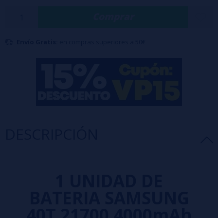
destinados al vapeo. Cuenta con un voltaje de protección contra
Comprar
descarga de 2.5 V.
Importante
:
Envío Gratis:
en compras superiores a 50€
Esta batería no es compatible con algunos Mods, por ser
demasiado gruesa.
Rogamos verifique si esta batería es compatible con su Mod.
DESCRIPCIÓN
1 UNIDAD DE
BATERIA SAMSUNG
40T 21700 4000mAh