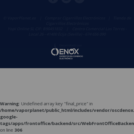
© VaporPlanet.es
|
Comprar Cigarrillos Electrónicos
|
Tienda de
Cigarrillos Electrónicos
Yopi Online SL CIF: B90451832
|
Centro Comercial Las Torres -
Local 26 - 41400 Écija (Sevilla) - 674 656 090
Warning
: Undefined array key "final_price" in
/home/vaporplanet/public_html/includes/vendor/oscdenox
google-
tags/apps/frontoffice/backend/src/WebFrontOfficeBacken
on line
306