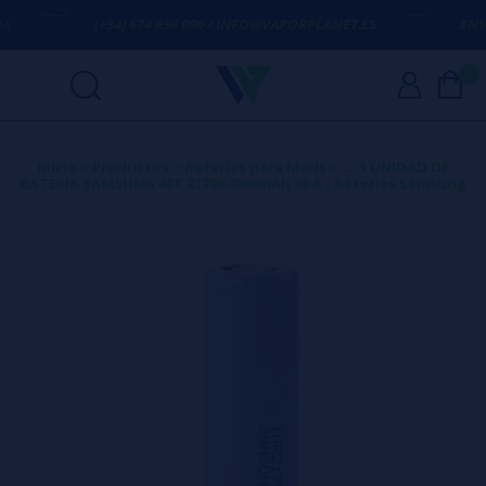
(+34) 674 656 090 / INFO@VAPORPLANET.ES
ENVÍO GRA
0
Inicio
>
Productos
>
Baterías para Mods
>
→ 1 UNIDAD DE
BATERIA SAMSUNG 40T 21700 4000mAh 30 A - Baterias Samsung