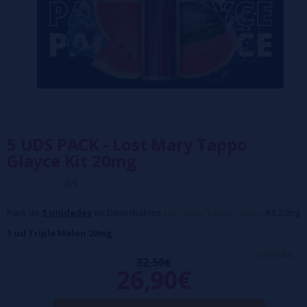
5 UDS PACK - Lost Mary Tappo
Glayce Kit 20mg
0/5
Pack de
5 unidades
de Desechables
Lost Mary Tappo Glayce
Kit 20mg
1 ud Triple Melon 20mg
1 ud Triple Mango 20mg
ver más...
32,50€
26,90€
1 ud Strawberry Ice 20mg
1 ud Lemon Lime 20mg