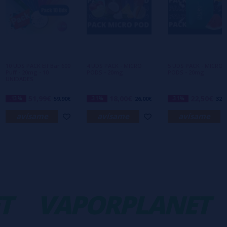
Escribe tu opinión sobre este producto
Aún no hay comentarios, ¿quieres ser el
primero en dejar uno? ¡Tu opinión nos
interesa!
10 UDS PACK Elf Bar 600
4 UDS PACK - MICRO
5 UDS PACK - MICRO
Puff - 20mg - 10
PODS - 20mg
PODS - 20mg
UNIDADES
51,99€
18,00€
22,50€
-13%
59,90€
-31%
26,00€
-31%
32,5
avísame
avísame
avísame
T
VAPORPLANET