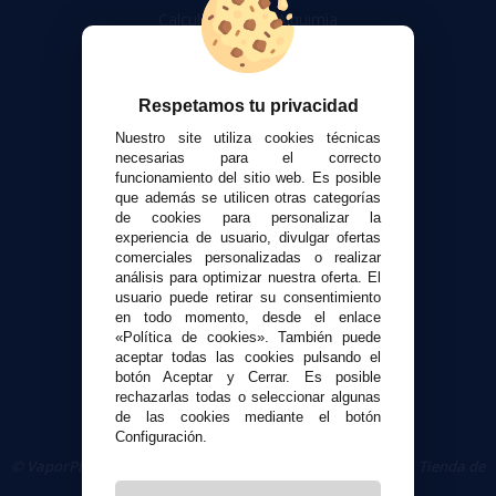
Calculadora DIY Alquimia
Contacto
Atención al cliente
Respetamos tu privacidad
Envíos y devoluciones
Nuestro site utiliza cookies técnicas
Formas de pago
necesarias para el correcto
funcionamiento del sitio web. Es posible
Contacto
que además se utilicen otras categorías
de cookies para personalizar la
experiencia de usuario, divulgar ofertas
Seguridad y Privacidad
comerciales personalizadas o realizar
Términos y condiciones de uso
análisis para optimizar nuestra oferta. El
Política de privacidad
usuario puede retirar su consentimiento
en todo momento, desde el enlace
Política de cookies
«Política de cookies». También puede
aceptar todas las cookies pulsando el
botón Aceptar y Cerrar. Es posible
rechazarlas todas o seleccionar algunas
de las cookies mediante el botón
Configuración.
© VaporPlanet.es
|
Comprar Cigarrillos Electrónicos
|
Tienda de
Cigarrillos Electrónicos