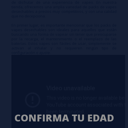
de disfrutar de una experiencia de vapeo. En nuestra
tienda, ofrecemos una amplia variedad de packs de vapes
desechables a precios muy competitivos, y con una calidad
que no decepciona.
En primer lugar, es importante mencionar que los packs de
vapes desechables son ideales para aquellos que están
buscando una forma de vapear sin tener que preocuparse
por la recarga, el mantenimiento o el reemplazo de las
baterías. Estos vapes son fáciles de usar, simplemente se
activan al inhalar y no requieren ningún tipo de
configuración o ajuste.
CONFIRMA TU EDAD