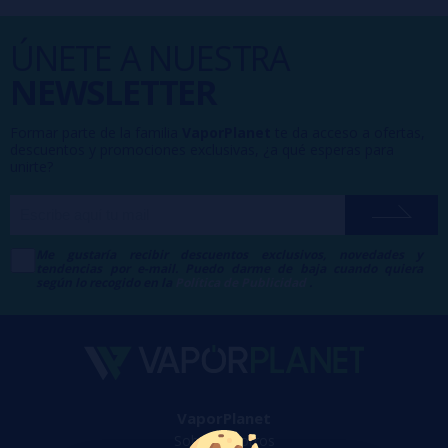
ÚNETE A NUESTRA
NEWSLETTER
Formar parte de la familia
VaporPlanet
te da acceso a ofertas,
descuentos y promociones exclusivas, ¿a qué esperas para
unirte?
Me gustaría recibir descuentos exclusivos, novedades y
tendencias por e-mail. Puedo darme de baja cuando quiera
según lo recogido en la
Política de Publicidad
.
VaporPlanet
Sobre nosotros