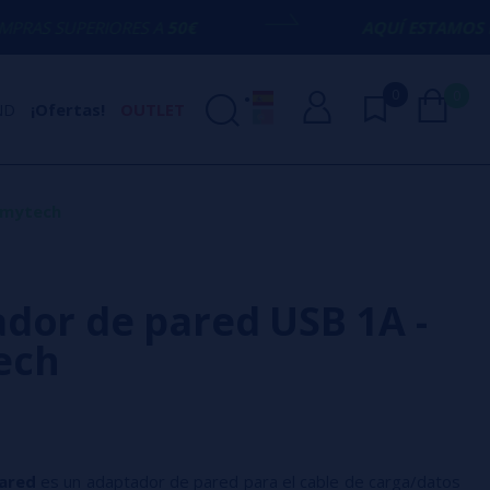
IORES A
50€
AQUÍ ESTAMOS
PARA ECHART
0
0
ND
¡Ofertas!
OUTLET
umytech
dor de pared USB 1A -
ech
ared
es un adaptador de pared para el cable de carga/datos