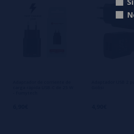
S
N
Adaptador de corriente de
Adaptador USB 2 pu
carga rápida USB-C de 25 W
Golisi
- Fumytech
6,90€
4,90€