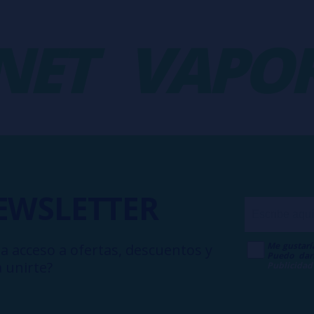
T
VAPORP
EWSLETTER
Me gustarí
a acceso a ofertas, descuentos y
Puedo dar
 unirte?
Publicidad