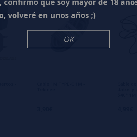
í, confirmo que soy mayor de 18 año
o, volveré en unos años ;)
OK
ertos -
Cable 1M TYPE-C 1M -
Cable de
Tekmee
datos y 
540° 1M
3,90€
4,99€