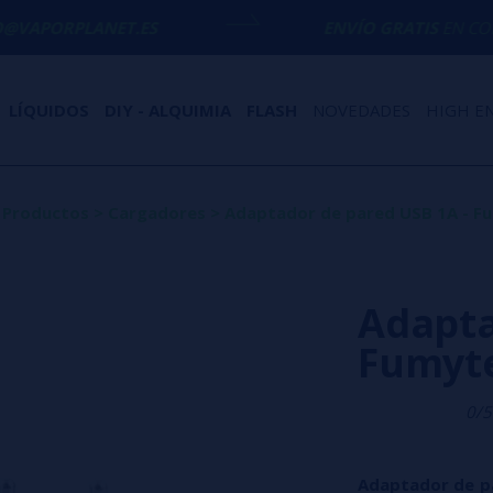
NET.ES
ENVÍO GRATIS
EN COMPRAS SUPER
LÍQUIDOS
DIY - ALQUIMIA
FLASH
NOVEDADES
HIGH E
Productos
>
Cargadores
>
Adaptador de pared USB 1A - F
Adapta
Fumyt
0/5
Adaptador de p