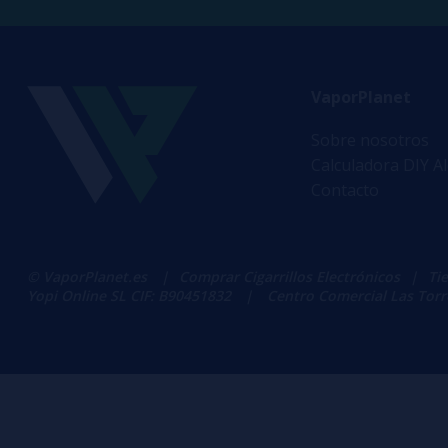
VaporPlanet
Sobre nosotros
Calculadora DIY A
Contacto
© VaporPlanet.es
|
Comprar Cigarrillos Electrónicos
|
Ti
Yopi Online SL CIF: B90451832
|
Centro Comercial Las Torres