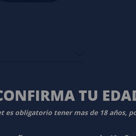
s
0%
s
0%
s
0%
CONFIRMA TU EDA
s
0%
s
0%
t es obligatorio tener mas de 18 años, p
s
o en dejar uno? ¡Tu opinión nos