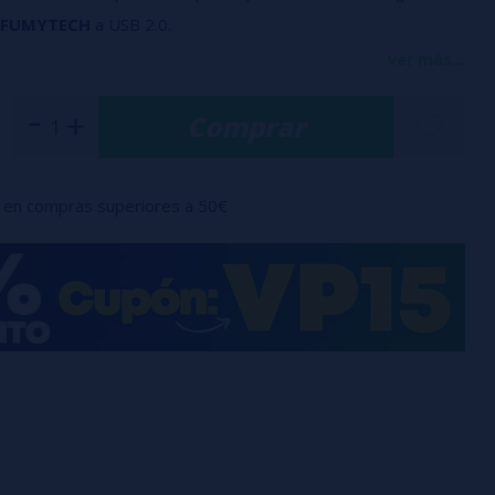
FUMYTECH
a USB 2.0.
ver más...
:
Comprar
rada : CA 100V-220V
a : ~ 5V
arga : 1000mA
en compras superiores a 50€