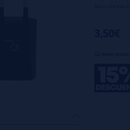
Micro-USB marca
Características 
3,50€
Voltaje de ent
Voltaje de salid
Corriente de c
Envío Gratis: