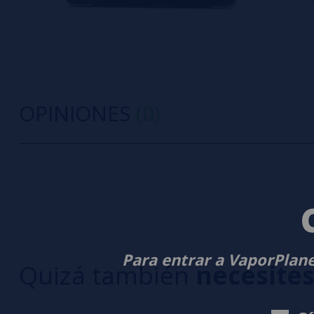
OPINIONES
(0)
0/5
5 estrella
Sé el primero en dejar tu opinión
4 estrella
3 estrella
Escribe tu opinión sobre este producto
2 estrella
1 estrella
Para entrar a VaporPlane
Quizá también
necesite
Aún no hay comentarios, ¿quieres ser el primer
interesa!