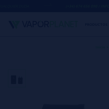
UDA
(+34) 674 656 090 / INFO@VAPORPLA
PRODUCTOS
Inicio
>