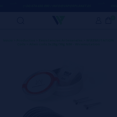
(+34) 674 656 090 / INFO@VAPORPLANET.ES
ENVÍO
0
Inicio
>
Productos
>
Resistencias Artesanales
>
WIREMUTATION
Coils
>
Alien coils 3x28g/38g N80 - Wiremutation