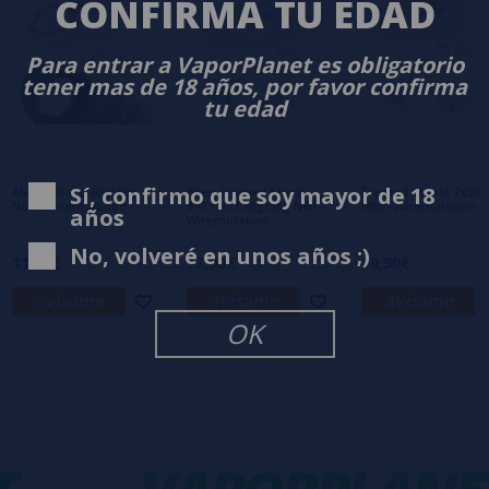
CONFIRMA TU EDAD
0/5
Sé el primero en dejar tu opinión
Para entrar a VaporPlanet es obligatorio
Escribe tu opinión sobre este producto
tener mas de 18 años, por favor confirma
tu edad
Aún no hay comentarios, ¿quieres ser el
primero en dejar uno? ¡Tu opinión nos
interesa!
Sí, confirmo que soy mayor de 18
Alien coils 3x30g/38g
Alien Framed Staple
Framed Staple 2x30g
N80 - Wiremutation
8*0.1x0.3 30g/38g N80 -
N80 - Wiremutation
años
Wiremutation
No, volveré en unos años ;)
11,90€
13,90€
10,90€
avísame
avísame
avísame
OK