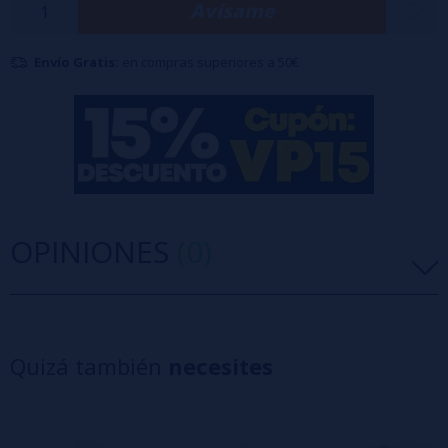
Avísame
Envío Gratis:
en compras superiores a 50€
OPINIONES
(0)
5 estrellas
0%
4 estrellas
0%
Quizá también
necesites
3 estrellas
0%
2 estrellas
0%
1 estrellas
0%