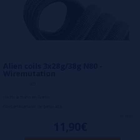
Alien coils 3x28g/38g N80 -
Wiremutation
0/5
Hecho a mano en Grecia.
Coils artesanales de gama alta
3x28g 38g N80
ver más...
11,90€
Single 0,27 Ω / Dual 0,14 Ω
Diámetro 2,5 mm