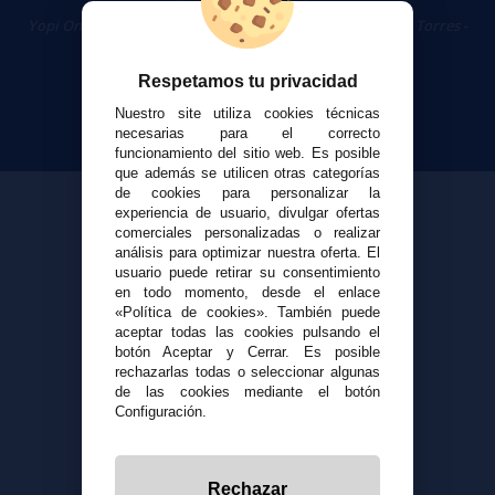
Cigarrillos Electrónicos
Yopi Online SL CIF: B90451832
|
Centro Comercial Las Torres -
Local 26 - 41400 Écija (Sevilla) - 674 656 090
Respetamos tu privacidad
Nuestro site utiliza cookies técnicas
necesarias para el correcto
funcionamiento del sitio web. Es posible
que además se utilicen otras categorías
de cookies para personalizar la
experiencia de usuario, divulgar ofertas
comerciales personalizadas o realizar
análisis para optimizar nuestra oferta. El
usuario puede retirar su consentimiento
en todo momento, desde el enlace
«Política de cookies». También puede
aceptar todas las cookies pulsando el
botón Aceptar y Cerrar. Es posible
rechazarlas todas o seleccionar algunas
de las cookies mediante el botón
Configuración.
Rechazar