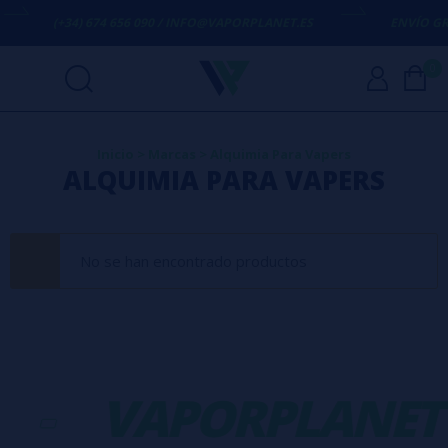
(+34) 674 656 090 / INFO@VAPORPLANET.ES
ENVÍO GRA
0
Inicio
>
Marcas
>
Alquimia Para Vapers
ALQUIMIA PARA VAPERS
No se han encontrado productos
-
VAPORPLANET