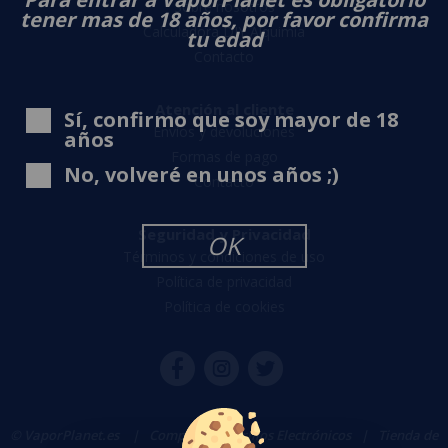
Sobre nosotros
tener mas de 18 años, por favor confirma
Calculadora DIY Alquimia
tu edad
Contacto
Atención al cliente
Sí, confirmo que soy mayor de 18
Envíos y devoluciones
años
Formas de pago
No, volveré en unos años ;)
Contacto
Seguridad y Privacidad
OK
Términos y condiciones de uso
Política de privacidad
Política de cookies
© VaporPlanet.es
|
Comprar Cigarrillos Electrónicos
|
Tienda de