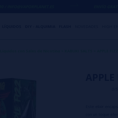
PORPLANET.ES
ENVÍO GRATIS
EN COMPRAS 
LÍQUIDOS
DIY - ALQUIMIA
FLASH
NOVEDADES
HIGH E
Líquidos con Sales de Nicotina
>
KABUKI SALTS
>
APPLE FIZZ
APPLE 
0/5
Este elixir encap
con un toque efer