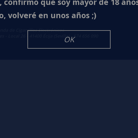
í, confirmo que soy mayor de 18 año
Contacto
Política 
o, volveré en unos años ;)
enda de Cigarrillos Electrónicos
 - Local 26 - 41400 Écija (Sevilla) - 674 656 090
OK