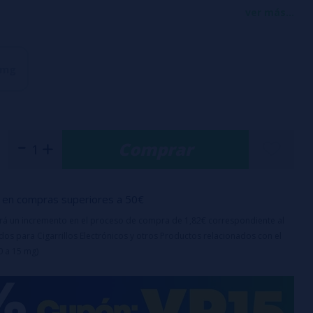
acidez natural de la manzana con una sensación chispeante,
ver más...
cla armoniosa que equilibra lo suave y lo vibrante en cada
 mg
e líquido
dad a prueba de niños
50%PG
: 10 y 20 mg
Comprar
en compras superiores a 50€
uirá un incremento en el proceso de compra de 1,82€ correspondiente al
os para Cigarrillos Electrónicos y otros Productos relacionados con el
0 a 15 mg)