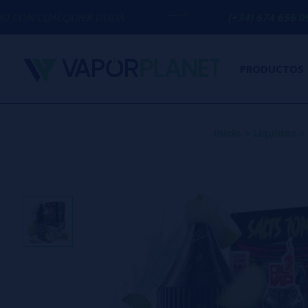
IER DUDA
(+34) 674 656 090 / INFO@VA
PRODUCTOS
Inicio
>
Líquidos
>