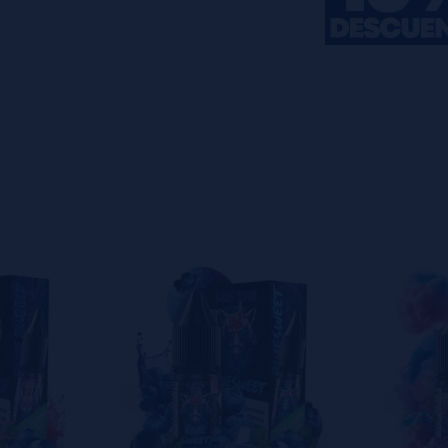
s
0%
s
0%
s
0%
s
0%
s
0%
o en dejar uno? ¡Tu opinión nos
s