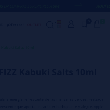
SUPERIORES A
50€
AQUÍ ESTAMOS
PARA E
0
0
ND
¡Ofertas!
OUTLET
 Kabuki Salts 10ml
FIZZ Kabuki Salts 10ml
sula la energía refrescante de las manzanas verdes, realzada
vescente que aporta un carácter burbujeante y alegre. Apple