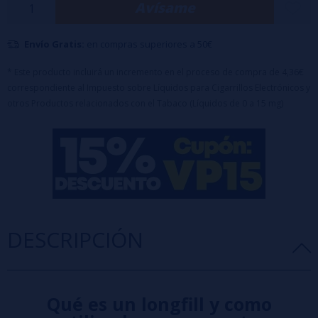
Avísame
Características principales:
Botella PET de 120 ml con 24 ml de concentrado de aroma (100% PG)
Envío Gratis:
en compras superiores a 50€
Equipado con tapón de seguridad a prueba de niños.
Tiempo de maceración recomendado: 2 a 7 días.
* Este producto incluirá un incremento en el proceso de compra de 4,36€
Nota importante:
Este producto es un concentrado aromático y
correspondiente al Impuesto sobre Líquidos para Cigarrillos Electrónicos y
requiere dilución antes de su uso.
otros Productos relacionados con el Tabaco (Líquidos de 0 a 15 mg)
DESCRIPCIÓN
Qué es un longfill y como