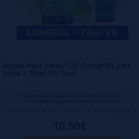
Apple Pear 24ml/120 (Longfill) Just
Juice + 70ml VG Fast
0/5
Diseñado para completar hasta 120ml con
base
o
nicokits
(70ml de Glicerina incluido en el precio)
Just Juice Iconic Apple Pear Longfill 24ml: un aroma que mezcla la
ver más...
frescura crujiente de la manzana con la jugosidad dulce de la pera,
10,50€
ofreciendo un sabor suave y refrescante que enamora desde la
primera calada.