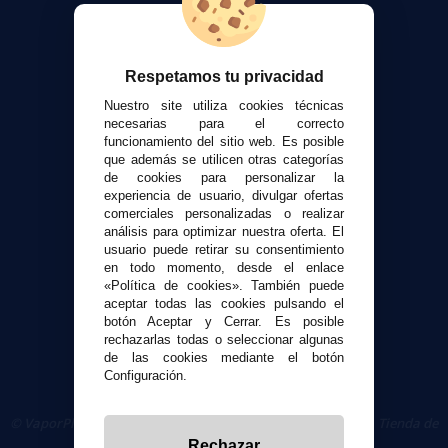
Calculadora DIY Alquimia
Contacto
Respetamos tu privacidad
Atención al cliente
Nuestro site utiliza cookies técnicas
Envíos y devoluciones
necesarias para el correcto
funcionamiento del sitio web. Es posible
Formas de pago
que además se utilicen otras categorías
Contacto
de cookies para personalizar la
experiencia de usuario, divulgar ofertas
comerciales personalizadas o realizar
Seguridad y Privacidad
análisis para optimizar nuestra oferta. El
Términos y condiciones de uso
usuario puede retirar su consentimiento
Política de privacidad
en todo momento, desde el enlace
«Política de cookies». También puede
Política de cookies
aceptar todas las cookies pulsando el
botón Aceptar y Cerrar. Es posible
rechazarlas todas o seleccionar algunas
de las cookies mediante el botón
Configuración.
© VaporPlanet.es
|
Comprar Cigarrillos Electrónicos
|
Tienda de
Cigarrillos Electrónicos
Rechazar