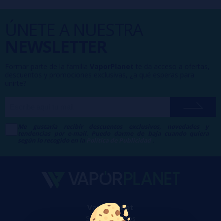
ÚNETE A NUESTRA
NEWSLETTER
Formar parte de la familia
VaporPlanet
te da acceso a ofertas,
descuentos y promociones exclusivas, ¿a qué esperas para
unirte?
Me gustaría recibir descuentos exclusivos, novedades y
tendencias por e-mail. Puedo darme de baja cuando quiera
según lo recogido en la
Política de Publicidad
.
VaporPlanet
Sobre nosotros