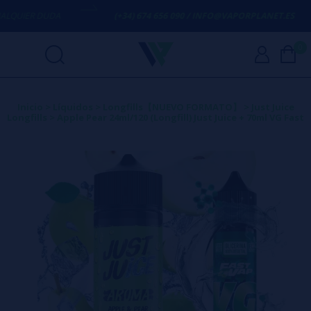
UIER DUDA
(+34) 674 656 090 / INFO@VAPORPLANET.ES
0
Inicio
>
Líquidos
>
Longfills【NUEVO FORMATO】
>
Just Juice
Longfills
>
Apple Pear 24ml/120 (Longfill) Just Juice + 70ml VG Fast