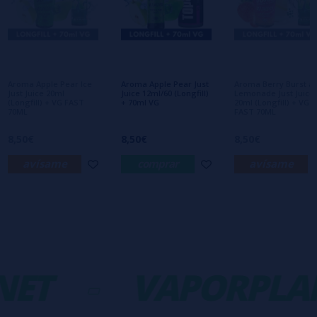
Escribe tu opinión sobre este producto
Aún no hay comentarios, ¿quieres ser el
primero en dejar uno? ¡Tu opinión nos
interesa!
Aroma Apple Pear Ice
Aroma Apple Pear Just
Aroma Berry Burst a
Just Juice 20ml
Juice 12ml/60 (Longfill)
Lemonade Just Juice
(Longfill) + VG FAST
+ 70ml VG
20ml (Longfill) + VG
70ML
FAST 70ML
8,50€
8,50€
8,50€
avísame
comprar
avísame
ET
-
VAPORPLAN