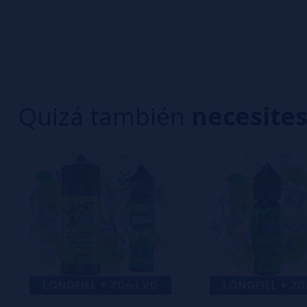
0/5
5 estrella
Sé el primero en dejar tu opinión
4 estrella
3 estrella
Escribe tu opinión sobre este producto
2 estrella
1 estrella
Quizá también
necesite
Aún no hay comentarios, ¿quieres ser el primer
interesa!