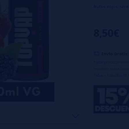
frutos rojos sil
vibrantes.
Características:
8,50€
✔
Formato:
12ml
✔
Capacidad de l
Diseñado pa
Envío Gratis:
* Este producto incl
Impuesto sobre Líquid
Tabaco (Líquidos de 