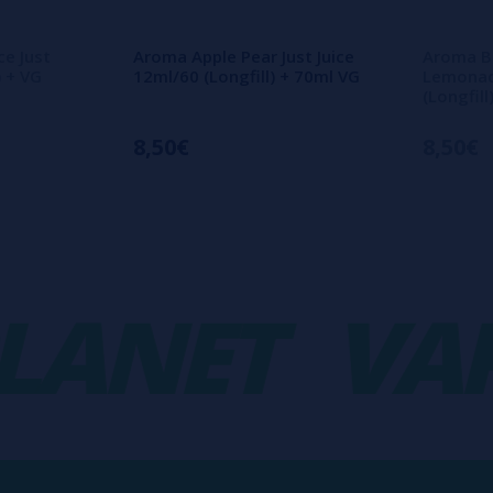
ce Just
Aroma Apple Pear Just Juice
Aroma Be
) + VG
12ml/60 (Longfill) + 70ml VG
Lemonade
(Longfil
8,50€
8,50€
NET
VAPO