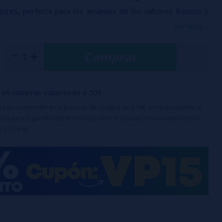
vestres, perfecta para los amantes de los sabores frescos y
ver más...
Comprar
 de aroma
a botella:
60ml
ra completar hasta 60ml con
base
o
nicokits
(70ml de
en compras superiores a 50€
Glicerina incluido en el precio)
uirá un incremento en el proceso de compra de 2,18€ correspondiente al
os para Cigarrillos Electrónicos y otros Productos relacionados con el
0 a 15 mg)