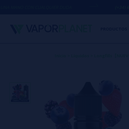
N CUALQUIER DUDA
(+34) 674 656 090 /
PRODUCTOS
Inicio
>
Líquidos
>
Longfills【NU