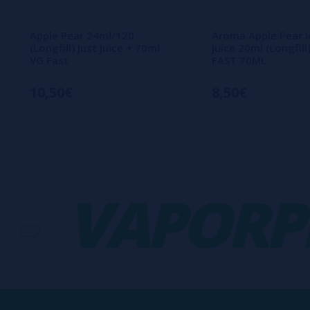
Apple Pear 24ml/120
Aroma Apple Pear I
(Longfill) Just Juice + 70ml
Juice 20ml (Longfill
VG Fast
FAST 70ML
10,50€
8,50€
VAPORPLA