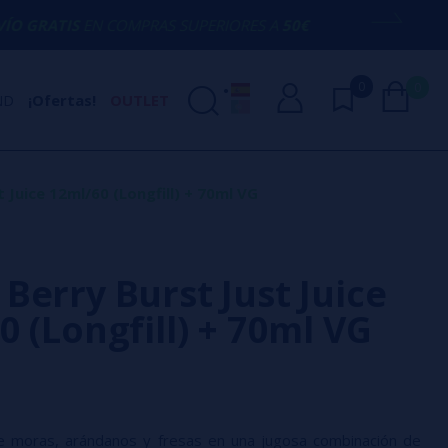
COMPRAS SUPERIORES A
50€
AQUÍ ESTAM
0
0
ND
¡Ofertas!
OUTLET
 Juice 12ml/60 (Longfill) + 70ml VG
Berry Burst Just Juice
0 (Longfill) + 70ml VG
 moras, arándanos y fresas en una jugosa combinación de