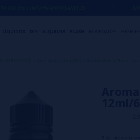
 INFO@VAPORPLANET.ES
ENVÍO GRATIS
EN 
LÍQUIDOS
DIY - ALQUIMIA
FLASH
NOVEDADES
HIGH E
EVO FORMATO】
>
Just Juice Longfills
>
Aroma Berry Burst Just
Aroma 
12ml/6
0/5
Este aroma reúne