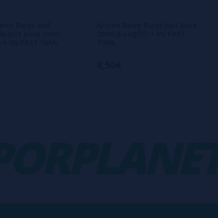
rry Burst and
Aroma Berry Burst Just Juice
 Just Juice 20ml
20ml (Longfill) + VG FAST
l) + VG FAST 70ML
70ML
8,50€
RPLANET
-