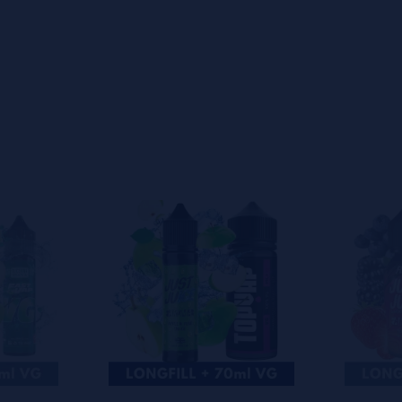
s
0%
s
0%
s
0%
s
0%
s
0%
s
o en dejar uno? ¡Tu opinión nos