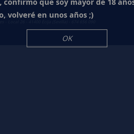
í, confirmo que soy mayor de 18 año
o, volveré en unos años ;)
enda de Cigarrillos Electrónicos
 - Local 26 - 41400 Écija (Sevilla) - 674 656 090
OK