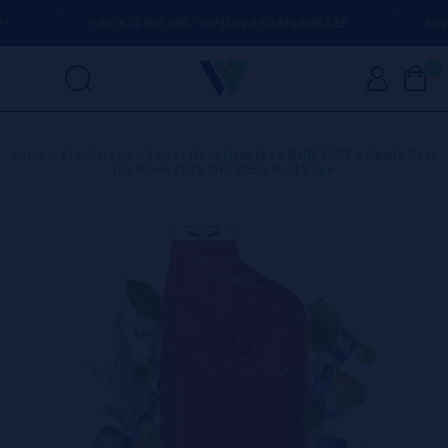
(+34) 674 656 090 / INFO@VAPORPLANET.ES
ENVÍO 
0
Inicio
>
Productos
>
Vapes Desechables
>
BUD VAPE
>
Apple Pear
Ice Wave Click 2ml 20mg Bud Vape