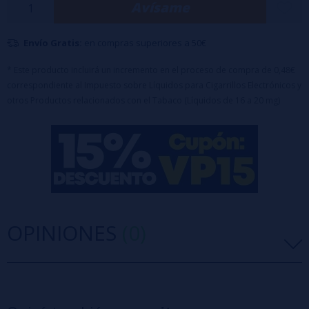
Avísame
✨ Características principales:
🧃 Capacidad del pod: 2ml
Envío Gratis:
en compras superiores a 50€
🔋 Batería recargable de 550mAh
💨 Hasta 800 inhalaciones aprox.
* Este producto incluirá un incremento en el proceso de compra de 0,48€
correspondiente al Impuesto sobre Líquidos para Cigarrillos Electrónicos y
⚡ Sales de nicotina: 20mg/ml
otros Productos relacionados con el Tabaco (Líquidos de 16 a 20 mg)
🔌 Puerto de carga USB-C
OPINIONES
(0)
5 estrellas
0%
4 estrellas
0%