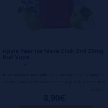
Apple Pear Ice Wave Click 2ml 20mg
Bud Vape
0/5
🔋 Kit con Batería Recargable + cartucho Wavetech. Este innovador
dispositivo marca la diferencia dentro de su gama 👌. A diferencia de
los modelos tradicionales, combina una batería recargable de 550mAh
ver más...
8,90€
🔋 con una cápsula desechable precargada e intercambiable 💨,
ofreciendo practicidad, sabor y duración en un solo kit.