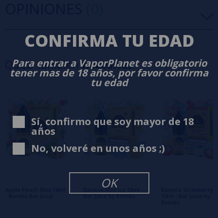
OPINIONES
(0)
CONFIRMA TU EDAD
5 estrellas
0%
4 estrellas
0%
Para entrar a VaporPlanet es obligatorio
Quizá también
necesites
3 estrellas
0%
tener mas de 18 años, por favor confirma
2 estrellas
0%
tu edad
1 estrellas
0%
0/5
Sé el primero en dejar tu opinión
Sí, confirmo que soy mayor de 18
años
Escribe tu opinión sobre este producto
No, volveré en unos años ;)
Aún no hay comentarios, ¿quieres ser el
primero en dejar uno? ¡Tu opinión nos
OK
interesa!
Apple Peach Max 10ml
Banana Max Ice 10ml -
Banana Strawberry I
- Bombo Bar Juice
Bar Juice by Bombo
10ml - Bar Juice by
Bombo