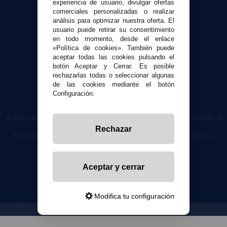
experiencia de usuario, divulgar ofertas
comerciales personalizadas o realizar
Seguridad y Privacidad
análisis para optimizar nuestra oferta. El
Términos y condiciones de uso
usuario puede retirar su consentimiento
en todo momento, desde el enlace
Política de privacidad
«Política de cookies». También puede
Política de cookies
aceptar todas las cookies pulsando el
botón Aceptar y Cerrar. Es posible
rechazarlas todas o seleccionar algunas
de las cookies mediante el botón
Configuración.
© VaporPlanet.es
|
Comprar Cigarrillos Electrónicos
|
Tienda de
Cigarrillos Electrónicos
Rechazar
Yopi Online SL CIF: B90451832
|
Centro Comercial Las Torres -
Local 26 - 41400 Écija (Sevilla) - 674 656 090
Aceptar y cerrar
Modifica tu configuración