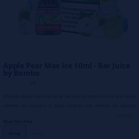
Apple Pear Max Ice 10ml - Bar Juice
by Bombo
0/5
El líquido Apple Pear Max Ice de Bar Juice by Bombo ofrece una fusión
vibrante de manzana y pera, creando una melodía de sabores
frutales. Su perfil es profundo y exquisito, con un refrescante toque
ver más...
Nivel Nicotina:
final que potencia cada nota de sabor.
- Líquido en botella PET de 10ml
10 mg
20 mg