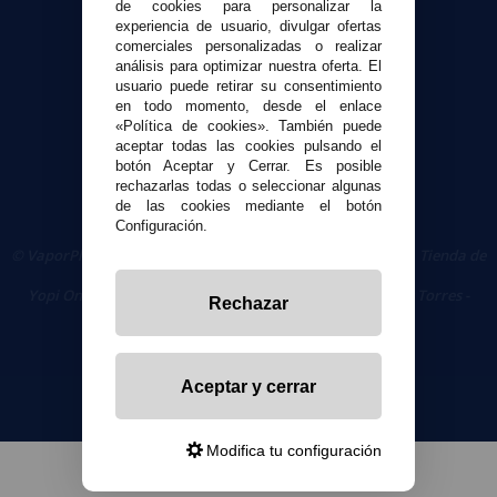
de cookies para personalizar la
experiencia de usuario, divulgar ofertas
Seguridad y Privacidad
comerciales personalizadas o realizar
Términos y condiciones de uso
análisis para optimizar nuestra oferta. El
Política de privacidad
usuario puede retirar su consentimiento
en todo momento, desde el enlace
Política de cookies
«Política de cookies». También puede
aceptar todas las cookies pulsando el
botón Aceptar y Cerrar. Es posible
rechazarlas todas o seleccionar algunas
de las cookies mediante el botón
Configuración.
© VaporPlanet.es
|
Comprar Cigarrillos Electrónicos
|
Tienda de
Cigarrillos Electrónicos
Yopi Online SL CIF: B90451832
|
Centro Comercial Las Torres -
Rechazar
Local 26 - 41400 Écija (Sevilla) - 674 656 090
Aceptar y cerrar
Modifica tu configuración