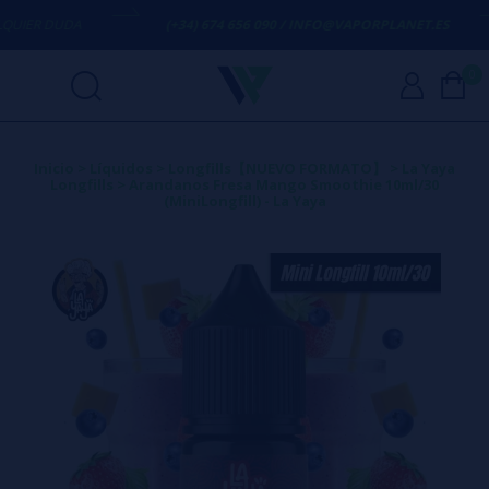
IER DUDA
(+34) 674 656 090 / INFO@VAPORPLANET.ES
0
Inicio
>
Líquidos
>
Longfills【NUEVO FORMATO】
>
La Yaya
Longfills
>
Arandanos Fresa Mango Smoothie 10ml/30
(MiniLongfill) - La Yaya