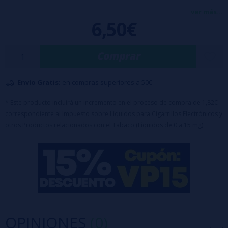
mango tropical en un batido frutal jugoso, con sensaciones dulces y
ver más...
6,50€
ligeramente ácidas en cada calada. Presentado en botella pequeña
con aroma concentrado, está diseñado para mezclarse con base
Comprar
antes de vapear, ofreciendo un perfil claramente frutal con marcado
acento de smoothie veraniego.
Envío Gratis:
en compras superiores a 50€
Características:
- Botella de 30ml con 10ml de aroma (100% PG)
* Este producto incluirá un incremento en el proceso de compra de 1,82€
correspondiente al Impuesto sobre Líquidos para Cigarrillos Electrónicos y
- Tapón a prueba de niños
otros Productos relacionados con el Tabaco (Líquidos de 0 a 15 mg)
Advertencia: Este producto es un aroma y debe diluirse.
Para completar con 20ml de
Nicsalts
o
Nicokits
(2 botes) o
VG
OPINIONES
(0)