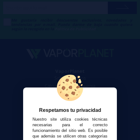
Me gustaría recibir descuentos exclusivos, novedades y
tendencias por e-mail. Puedo darme de baja cuando quiera
según lo recogido en la
Política de Publicidad
.
VaporPlanet
Sobre nosotros
Calculadora DIY Alquimia
Contacto
Atención al cliente
Respetamos tu privacidad
Envíos y devoluciones
Nuestro site utiliza cookies técnicas
Formas de pago
necesarias para el correcto
funcionamiento del sitio web. Es posible
Contacto
que además se utilicen otras categorías