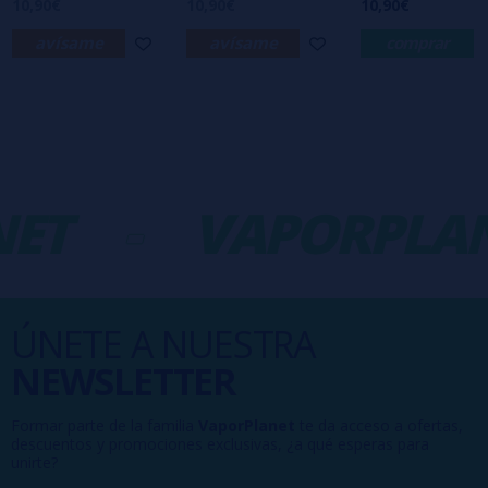
10,90€
10,90€
10,90€
avísame
avísame
comprar
ET
-
VAPORPLAN
ÚNETE A NUESTRA
NEWSLETTER
Formar parte de la familia
VaporPlanet
te da acceso a ofertas,
descuentos y promociones exclusivas, ¿a qué esperas para
unirte?