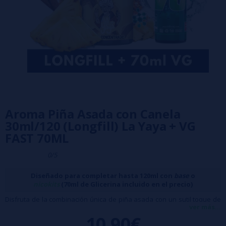
Aroma Piña Asada con Canela
30ml/120 (Longfill) La Yaya + VG
FAST 70ML
0/5
Diseñado para completar hasta 120ml con
base
o
nicokits
(70ml de Glicerina incluido en el precio)
Disfruta de la combinación única de piña asada con un sutil toque de
ver más...
canela. Un aroma que captura el dulzor caramelizado de la fruta a la
10,90€