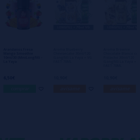
Escribe tu opinión sobre este producto
Aún no hay comentarios, ¿quieres ser el
primero en dejar uno? ¡Tu opinión nos
interesa!
Arandanos Fresa
Aroma Blueberry
Aroma Brownie
Mango Smoothie
Cheesecake 30ml/120
Chocolate Blanco co
10ml/30 (MiniLongfill) -
(Longfill) La Yaya + VG
Pistacho 30ml/120
La Yaya
FAST 70ML
(Longfill) La Yaya + 
FAST 70ML
6,50€
10,90€
10,90€
comprar
avísame
avísame