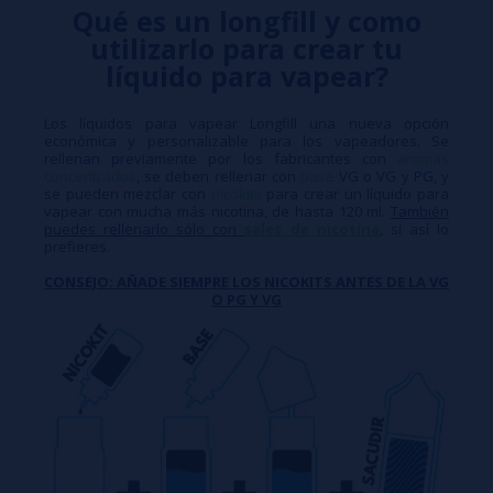
Qué es un longfill y como
utilizarlo para crear tu
líquido para vapear?
Los líquidos para vapear Longfill una nueva opción
económica y personalizable para los vapeadores. Se
rellenan previamente por los fabricantes con
aromas
concentrados
, se deben rellenar con
base
VG o VG y PG, y
se pueden mezclar con
nicokits
para crear un líquido para
vapear con mucha más nicotina, de hasta 120 ml.
También
puedes rellenarlo sólo con
sales de nicotina
, si así lo
prefieres.
CONSEJO: AÑADE SIEMPRE LOS NICOKITS ANTES DE LA VG
O PG Y VG