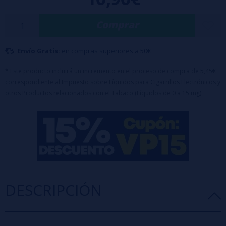
parrilla, realzado con notas especiadas que lo hacen aún más
irresistible.
Comprar
Características:
Botella de 120ml con 30ml de aroma
Envío Gratis:
en compras superiores a 50€
Dilución recomendada: 25%
Tiempo de maceración: 21 días
* Este producto incluirá un incremento en el proceso de compra de 5,45€
Tapón de seguridad a prueba de niños
Producto concentrado, requiere dilución
correspondiente al Impuesto sobre Líquidos para Cigarrillos Electrónicos y
otros Productos relacionados con el Tabaco (Líquidos de 0 a 15 mg)
DESCRIPCIÓN