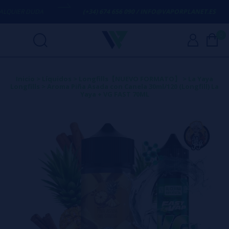
UIER DUDA
(+34) 674 656 090 / INFO@VAPORPLANET.ES
0
Inicio
>
Líquidos
>
Longfills【NUEVO FORMATO】
>
La Yaya
Longfills
>
Aroma Piña Asada con Canela 30ml/120 (Longfill) La
Yaya + VG FAST 70ML