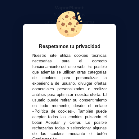
VaporPlanet
Sobre nosotros
Calculadora DIY Alquimia
Contacto
Atención al cliente
Respetamos tu privacidad
Envíos y devoluciones
Nuestro site utiliza cookies técnicas
Formas de pago
necesarias para el correcto
funcionamiento del sitio web. Es posible
Contacto
que además se utilicen otras categorías
de cookies para personalizar la
experiencia de usuario, divulgar ofertas
Seguridad y Privacidad
comerciales personalizadas o realizar
Términos y condiciones de uso
análisis para optimizar nuestra oferta. El
Política de privacidad
usuario puede retirar su consentimiento
en todo momento, desde el enlace
Política de cookies
«Política de cookies». También puede
aceptar todas las cookies pulsando el
botón Aceptar y Cerrar. Es posible
rechazarlas todas o seleccionar algunas
de las cookies mediante el botón