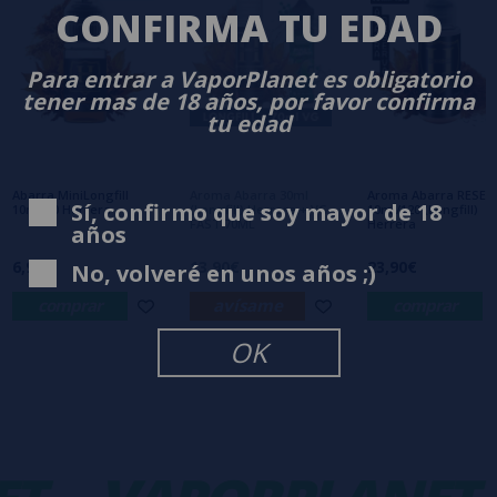
0/5
Sé el primero en dejar tu opinión
CONFIRMA TU EDAD
Escribe tu opinión sobre este producto
Para entrar a VaporPlanet es obligatorio
tener mas de 18 años, por favor confirma
tu edad
Aún no hay comentarios, ¿quieres ser el
primero en dejar uno? ¡Tu opinión nos
interesa!
Abarra MiniLongfill
Aroma Abarra 30ml
Aroma Abarra RESER
Sí, confirmo que soy mayor de 18
10ml/30 Herrera
(Longfill) Herrera + VG
10ml/120 (Longfill)
FAST 70ML
Herrera
años
6,95€
13,90€
23,90€
No, volveré en unos años ;)
comprar
avísame
comprar
OK