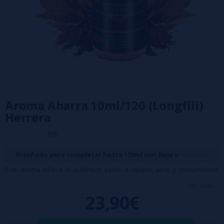
Aroma Abarra 10ml/120 (Longfill)
Herrera
0/5
Diseñado para completar hasta 120ml con
base
o
nicokits
Este aroma ofrece el auténtico sabor a tabaco, seco y contundente.
Ideal para quienes prefieren un perfil puro y sin añadidos dulces,
ver más...
23,90€
centrado exclusivamente en la intensidad y profundidad del sabor del
tabaco. Perfecto para los verdaderos amantes del tabaco que buscan