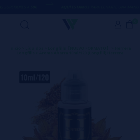
SUPERIORES A
50€
AQUÍ ESTAMOS
PARA ECHARTE UNA MANO CO
0
Inicio
>
Líquidos
>
Longfills【NUEVO FORMATO】
>
Herrera
Longfills
>
Aroma Abarra 10ml/120 (Longfill) Herrera