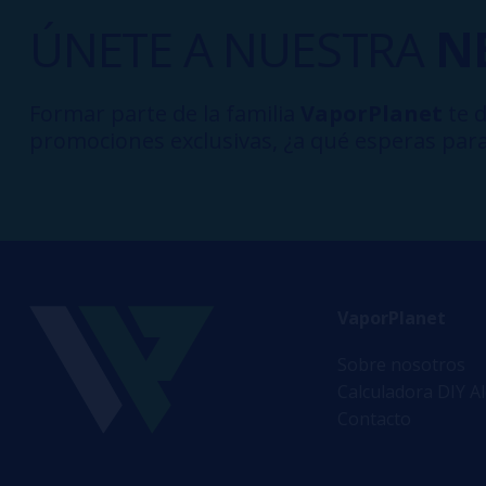
ÚNETE A NUESTRA
N
Formar parte de la familia
VaporPlanet
te d
promociones exclusivas, ¿a qué esperas para
VaporPlanet
Sobre nosotros
Calculadora DIY A
Contacto