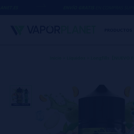
ENVÍO GRATIS
EN COMPRAS SUPERIORES A
50€
PRODUCTOS
Inicio
>
Líquidos
>
Longfills【NUEVO