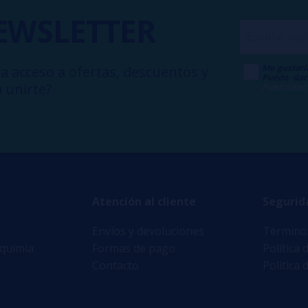
EWSLETTER
Me gustarí
a acceso a ofertas, descuentos y
Puedo dar
 unirte?
Publicidad
Atención al cliente
Segurid
Envíos y devoluciones
Términos
lquimia
Formas de pago
Política 
Contacto
Política 