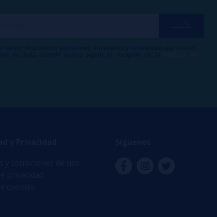
a recibir descuentos exclusivos, novedades y tendencias por e-mail.
me de baja cuando quiera según lo recogido en la
Política de
.
ad y Privacidad
Síguenos
 y condiciones de uso
de privacidad
de cookies