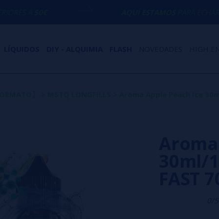
AQUÍ ESTAMOS
PARA ECHARTE UNA MANO 
LÍQUIDOS
DIY - ALQUIMIA
FLASH
NOVEDADES
HIGH E
 FORMATO】
>
MSTQ LONGFILLS
>
Aroma Apple Peach Ice 30m
Aroma 
30ml/1
FAST 
0/5