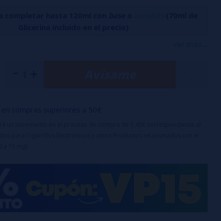
a completar hasta 120ml con
base
o
nicokits
(70ml de
Glicerina incluido en el precio)
rresistible combinación de manzana crujiente y melocotón
ver más...
oma Apple Peach Ice
de
MSTQ Juice Overload
. Su dulzura
Avísame
za con un refrescante toque helado, creando una mezcla
sa en cada calada.
en compras superiores a 50€
ml
con
30ml de aroma
uirá un incremento en el proceso de compra de 5,45€ correspondiente al
ridad
a prueba de niños
os para Cigarrillos Electrónicos y otros Productos relacionados con el
mendada:
25%
0 a 15 mg)
días
roducto concentrado, debe diluirse con
PG, VG o VPG
antes