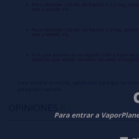
Para obtener 120 ML de liquido a 1,5 mg, añad
uno y añadir VG.
Para obtener 120 ML de liquido a 3 mg, añadir
uno y añadir VG.
Si lo que quieres es un líquido sólo a base de s
tendrás que añadir nicokits de sales al longfil
Para terminar la mezcla, agítalo bien para que se mezcle
para poder vapearlo.
OPINIONES
(0)
Para entrar a VaporPlane
0/5
5 estrella
Sé el primero en dejar tu opinión
4 estrella