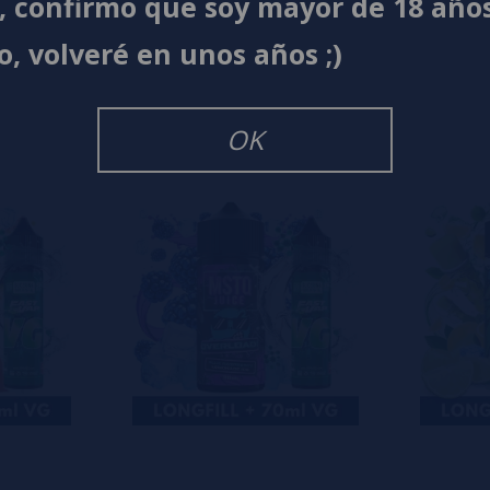
í, confirmo que soy mayor de 18 año
s
0%
o, volveré en unos años ;)
s
0%
s
0%
s
OK
o en dejar uno? ¡Tu opinión nos