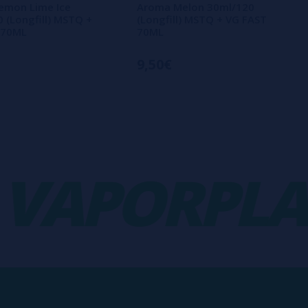
emon Lime Ice
Aroma Melon 30ml/120
 (Longfill) MSTQ +
(Longfill) MSTQ + VG FAST
 70ML
70ML
9,50€
APORPLAN