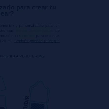
zarlo para crear tu
pear?
conómica y personalizable para los
antes con
aromas concentrados
, se
mezclar con
nicokits
para crear un
 120 ml.
También puedes rellenarlo
TES DE LA VG O PG Y VG