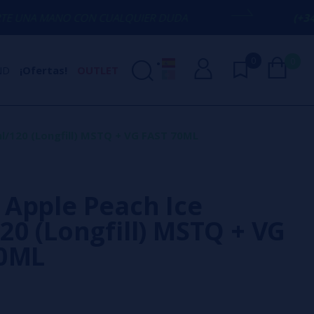
CON CUALQUIER DUDA
(+34) 674 656 090
0
0
ND
¡Ofertas!
OUTLET
l/120 (Longfill) MSTQ + VG FAST 70ML
Apple Peach Ice
20 (Longfill) MSTQ + VG
70ML