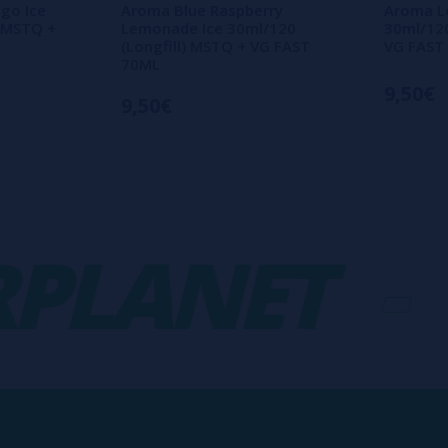
go Ice
Aroma Blue Raspberry
Aroma L
) MSTQ +
Lemonade Ice 30ml/120
30ml/120
(Longfill) MSTQ + VG FAST
VG FAST
70ML
9,50€
9,50€
LANET
-
V