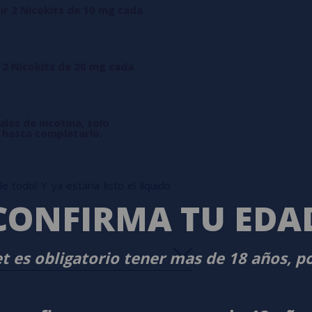
ir 2 Nicokits de 10 mg cada
 2 Nicokits de 20 mg cada
ales de nicotina, solo
l hasta completarlo.
 todo! Y ya estaría listo el líquido
CONFIRMA TU EDA
t es obligatorio tener mas de 18 años, p
s
0%
s
0%