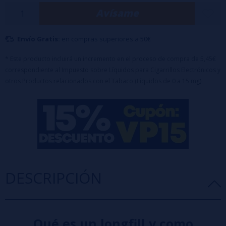
Características:
Avísame
Botella de
120ml
con
30ml de aroma
Tapón de seguridad
a prueba de niños
Dilución recomendada:
25%
Envío Gratis:
en compras superiores a 50€
Maceración:
5-7 días
Advertencia:
Producto concentrado, debe diluirse con
PG, VG o
* Este producto incluirá un incremento en el proceso de compra de 5,45€
VPG
antes de su uso.
correspondiente al Impuesto sobre Líquidos para Cigarrillos Electrónicos y
otros Productos relacionados con el Tabaco (Líquidos de 0 a 15 mg)
DESCRIPCIÓN
Qué es un longfill y como