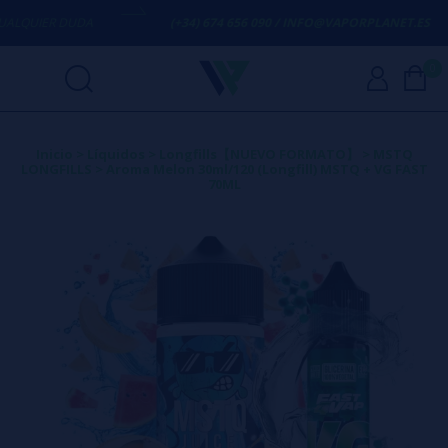
QUIER DUDA
(+34) 674 656 090 / INFO@VAPORPLANET.ES
0
Inicio
>
Líquidos
>
Longfills【NUEVO FORMATO】
>
MSTQ
LONGFILLS
>
Aroma Melon 30ml/120 (Longfill) MSTQ + VG FAST
70ML