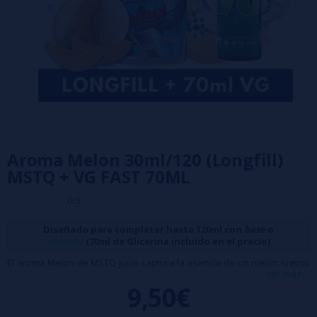
Aroma Melon 30ml/120 (Longfill)
MSTQ + VG FAST 70ML
0/5
Diseñado para completar hasta 120ml con
base
o
nicokits
(70ml de Glicerina incluido en el precio)
El aroma Melon de MSTQ Juice captura la esencia de un melón jugoso
ver más...
y refrescante, realzado con un toque de sandía. Una combinación
9,50€
deliciosa que no querrás dejar de disfrutar.