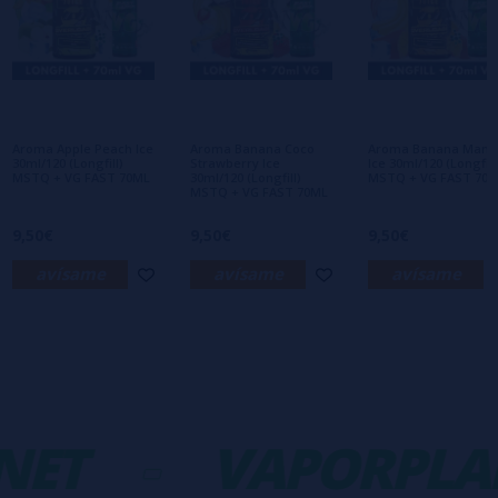
Escribe tu opinión sobre este producto
Aún no hay comentarios, ¿quieres ser el
primero en dejar uno? ¡Tu opinión nos
interesa!
Aroma Apple Peach Ice
Aroma Banana Coco
Aroma Banana Man
30ml/120 (Longfill)
Strawberry Ice
Ice 30ml/120 (Longfill
MSTQ + VG FAST 70ML
30ml/120 (Longfill)
MSTQ + VG FAST 70
MSTQ + VG FAST 70ML
9,50€
9,50€
9,50€
avísame
avísame
avísame
ET
-
VAPORPLA