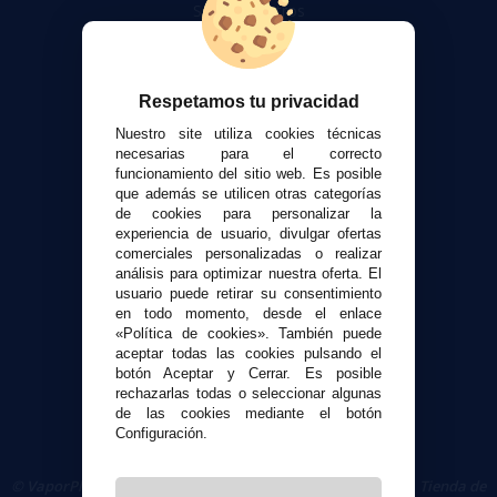
Sobre nosotros
Calculadora DIY Alquimia
Contacto
Respetamos tu privacidad
Atención al cliente
Nuestro site utiliza cookies técnicas
Envíos y devoluciones
necesarias para el correcto
funcionamiento del sitio web. Es posible
Formas de pago
que además se utilicen otras categorías
Contacto
de cookies para personalizar la
experiencia de usuario, divulgar ofertas
comerciales personalizadas o realizar
Seguridad y Privacidad
análisis para optimizar nuestra oferta. El
Términos y condiciones de uso
usuario puede retirar su consentimiento
Política de privacidad
en todo momento, desde el enlace
«Política de cookies». También puede
Política de cookies
aceptar todas las cookies pulsando el
botón Aceptar y Cerrar. Es posible
rechazarlas todas o seleccionar algunas
de las cookies mediante el botón
Configuración.
© VaporPlanet.es
|
Comprar Cigarrillos Electrónicos
|
Tienda de