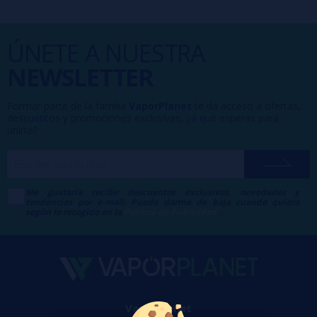
ÚNETE A NUESTRA
NEWSLETTER
Formar parte de la familia
VaporPlanet
te da acceso a ofertas,
descuentos y promociones exclusivas, ¿a qué esperas para
unirte?
Me gustaría recibir descuentos exclusivos, novedades y
tendencias por e-mail. Puedo darme de baja cuando quiera
según lo recogido en la
Política de Publicidad
.
VaporPlanet