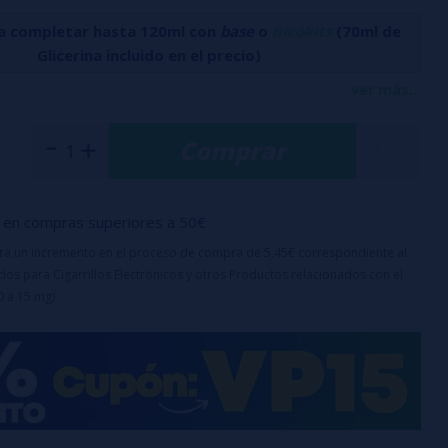
a completar hasta 120ml con
base
o
nicokits
(70ml de
Glicerina incluido en el precio)
anta de Bombo en formato Longfill combina la intensidad de
ver más...
 con la suavidad de la crema pastelera, envuelta en una
Comprar
de chocolate negro y blanco. Para un toque final irresistible,
utas de azúcar de coco.
icas:
en compras superiores a 50€
 120 ml con 30 ml de aroma
+ glicerina FAST 70ml (SIN
uirá un incremento en el proceso de compra de 5,45€ correspondiente al
os para Cigarrillos Electrónicos y otros Productos relacionados con el
0 a 15 mg)
uridad
: A prueba de niños
ste producto es un aroma concentrado y debe diluirse
on VG o
base
y/o
nicokits
antes de su uso.