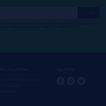
a recibir descuentos exclusivos, novedades y tendencias por e-mail.
me de baja cuando quiera según lo recogido en la
Política de
.
ad y Privacidad
Síguenos
 y condiciones de uso
de privacidad
de cookies