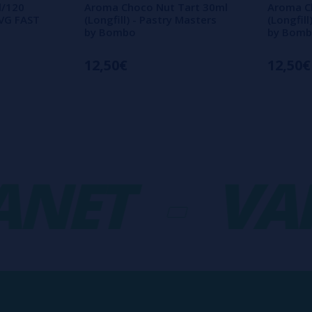
l/120
Aroma Choco Nut Tart 30ml
Aroma C
 VG FAST
(Longfill) - Pastry Masters
(Longfill
by Bombo
by Bom
12,50€
12,50€
ET
-
VAPO