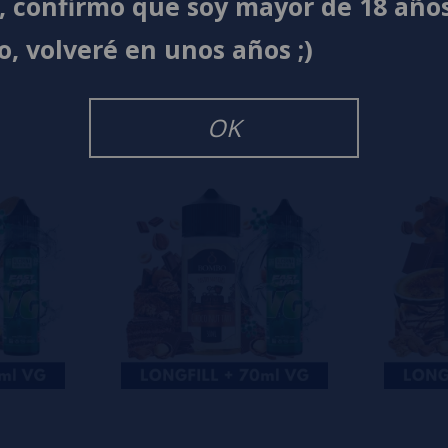
í, confirmo que soy mayor de 18 año
s
0%
o, volveré en unos años ;)
s
0%
s
0%
s
OK
o en dejar uno? ¡Tu opinión nos