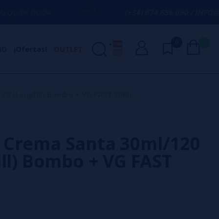
(+34) 674 656 090 / INFO@VAPORPLANET
0
0
ND
¡Ofertas!
OUTLET
20 (Longfill) Bombo + VG FAST 70ML
Crema Santa 30ml/120
ill) Bombo + VG FAST