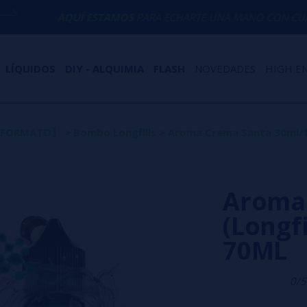
UÍ ESTAMOS
PARA ECHARTE UNA MANO CON CUALQUIER DUDA
LÍQUIDOS
DIY - ALQUIMIA
FLASH
NOVEDADES
HIGH E
O FORMATO】
>
Bombo Longfills
>
Aroma Crema Santa 30ml/1
Aroma 
(Longf
70ML
0/5