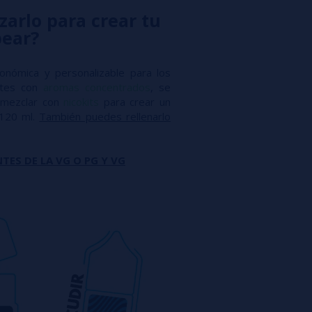
zarlo para crear tu
pear?
conómica y personalizable para los
antes con
aromas concentrados
, se
mezclar con
nicokits
para crear un
 120 ml.
También puedes rellenarlo
TES DE LA VG O PG Y VG