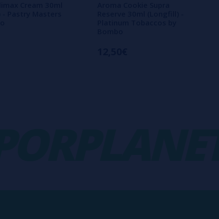
limax Cream 30ml
Aroma Cookie Supra
) - Pastry Masters
Reserve 30ml (Longfill) -
bo
Platinum Tobaccos by
Bombo
12,50€
RPLANET