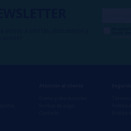
EWSLETTER
Me gustarí
a acceso a ofertas, descuentos y
Puedo dar
 unirte?
Publicidad
Atención al cliente
Segurid
Envíos y devoluciones
Términos
lquimia
Formas de pago
Política 
Contacto
Política 