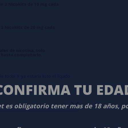
ir 2 Nicokits de 10 mg cada
 2 Nicokits de 20 mg cada
ales de nicotina, solo
l hasta completarlo.
 todo! Y ya estaría listo el líquido
CONFIRMA TU EDA
t es obligatorio tener mas de 18 años, p
s
0%
s
0%