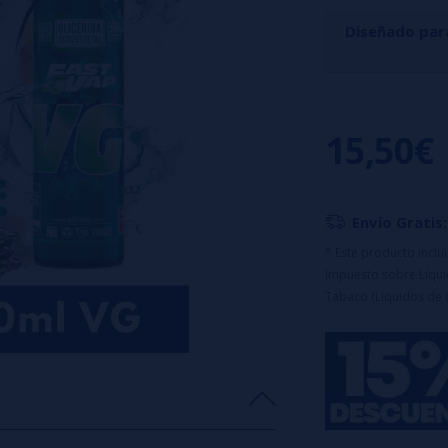
Diseñado par
El aroma Crema S
los frutos secos
15,50€
deliciosa mezcla 
se adorna con vir
Característ
Envío Gratis:
Botella PET
de
* Este producto incl
NICOTINA)
Impuesto sobre Líquid
Tabaco (Líquidos de 
Tapón de seg
Dilución
: 25%
Advertencia: E
c