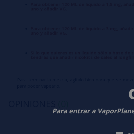
Para obtener 120 ML de liquido a 1,5 mg, añad
uno y añadir VG.
Para obtener 120 ML de liquido a 3 mg, añadir
uno y añadir VG.
Si lo que quieres es un líquido sólo a base de s
tendrás que añadir nicokits de sales al longfil
Para terminar la mezcla, agítalo bien para que se mezcle
para poder vapearlo.
OPINIONES
(0)
Para entrar a VaporPlane
0/5
5 estrella
Sé el primero en dejar tu opinión
4 estrella