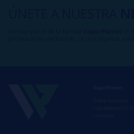
ÚNETE A NUESTRA
N
Formar parte de la familia
VaporPlanet
te d
promociones exclusivas, ¿a qué esperas para
VaporPlanet
Sobre nosotros
Calculadora DIY A
Contacto