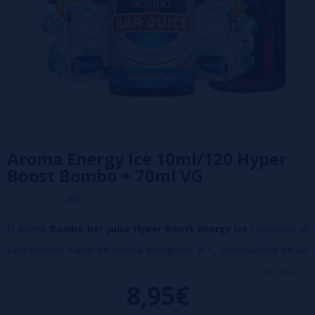
Aroma Energy Ice 10ml/120 Hyper
Boost Bombo + 70ml VG
0/5
El aroma
Bombo Bar Juice Hyper Boost Energy Ice
reproduce el
característico sabor de bebida energética 🥤⚡, acompañado de un
toque helado final ❄️ que aporta frescura en cada calada.
ver más...
8,95€
Su perfil combina notas dulces y ligeramente ácidas propias de las
bebidas energéticas, creando un sabor intenso y bien definido. El