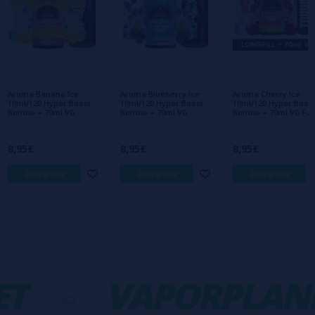
Escribe tu opinión sobre este producto
Aún no hay comentarios, ¿quieres ser el
primero en dejar uno? ¡Tu opinión nos
interesa!
Aroma Banana Ice
Aroma Blueberry Ice
Aroma Cherry Ice
10ml/120 Hyper Boost
10ml/120 Hyper Boost
10ml/120 Hyper Boos
Bombo + 70ml VG
Bombo + 70ml VG
Bombo + 70ml VG Fas
8,95€
8,95€
8,95€
comprar
comprar
comprar
T
-
VAPORPLANE