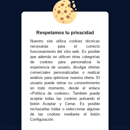
Sobre nosotros
Calculadora DIY Alquimia
Contacto
Atención al cliente
Respetamos tu privacidad
Envíos y devoluciones
Nuestro site utiliza cookies técnicas
Formas de pago
necesarias para el correcto
funcionamiento del sitio web. Es posible
Contacto
que además se utilicen otras categorías
de cookies para personalizar la
experiencia de usuario, divulgar ofertas
Seguridad y Privacidad
comerciales personalizadas o realizar
Términos y condiciones de uso
análisis para optimizar nuestra oferta. El
Política de privacidad
usuario puede retirar su consentimiento
en todo momento, desde el enlace
Política de cookies
«Política de cookies». También puede
aceptar todas las cookies pulsando el
botón Aceptar y Cerrar. Es posible
rechazarlas todas o seleccionar algunas
de las cookies mediante el botón
Configuración.
© VaporPlanet.es
|
Comprar Cigarrillos Electrónicos
|
Tienda de