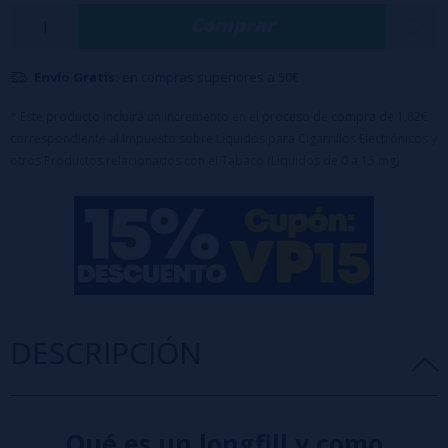
Comprar
efecto frío final añade una sensación refrescante que equilibra el
conjunto y lo hace ideal para uso continuado.
Envío Gratis:
en compras superiores a 50€
Características principales:
Botella PET de 120 ml con 10ml de aroma concentrado.
* Este producto incluirá un incremento en el proceso de compra de 1,82€
Equipado con tapón de seguridad a prueba de niños.
correspondiente al Impuesto sobre Líquidos para Cigarrillos Electrónicos y
Nota importante:
Este producto es un aroma concentrado y debe
otros Productos relacionados con el Tabaco (Líquidos de 0 a 15 mg)
diluirse antes de su uso.
Diseñado para completar hasta 120ml con
base
o
nicokits
(70ml de Glicerina incluido en el precio)
DESCRIPCIÓN
Qué es un longfill y como