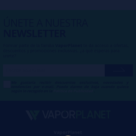
ÚNETE A NUESTRA
NEWSLETTER
Formar parte de la familia
VaporPlanet
te da acceso a ofertas,
descuentos y promociones exclusivas, ¿a qué esperas para
unirte?
Me gustaría recibir descuentos exclusivos, novedades y
tendencias por e-mail. Puedo darme de baja cuando quiera
según lo recogido en la
Política de Publicidad
.
VaporPlanet