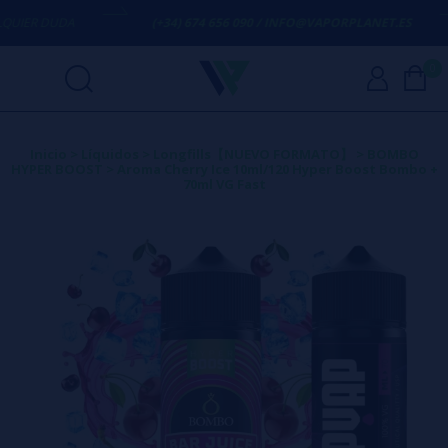
ER DUDA
(+34) 674 656 090 / INFO@VAPORPLANET.ES
0
Inicio
>
Líquidos
>
Longfills【NUEVO FORMATO】
>
BOMBO
HYPER BOOST
>
Aroma Cherry Ice 10ml/120 Hyper Boost Bombo +
70ml VG Fast