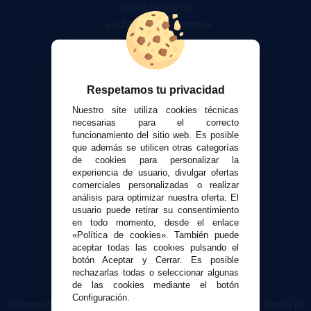
Sobre nosotros
Calculadora DIY Alquimia
Contacto
Atención al cliente
Respetamos tu privacidad
Envíos y devoluciones
Formas de pago
Nuestro site utiliza cookies técnicas
necesarias para el correcto
Contacto
funcionamiento del sitio web. Es posible
que además se utilicen otras categorías
de cookies para personalizar la
Seguridad y Privacidad
experiencia de usuario, divulgar ofertas
Términos y condiciones de uso
comerciales personalizadas o realizar
Política de privacidad
análisis para optimizar nuestra oferta. El
usuario puede retirar su consentimiento
Política de cookies
en todo momento, desde el enlace
«Política de cookies». También puede
aceptar todas las cookies pulsando el
botón Aceptar y Cerrar. Es posible
rechazarlas todas o seleccionar algunas
de las cookies mediante el botón
Configuración.
© VaporPlanet.es
|
Comprar Cigarrillos Electrónicos
|
Tienda de