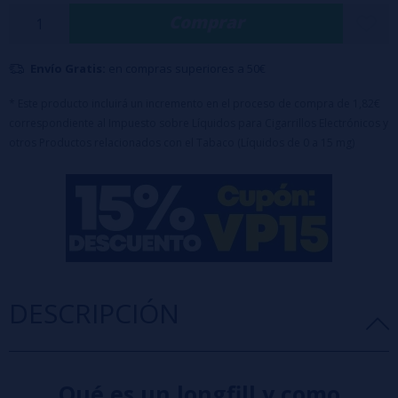
Botella PET de 120 ml con 10ml de aroma concentrado.
Comprar
Equipado con tapón de seguridad a prueba de niños.
Nota importante:
Este producto es un aroma concentrado y debe
Envío Gratis:
en compras superiores a 50€
diluirse antes de su uso.
* Este producto incluirá un incremento en el proceso de compra de 1,82€
Diseñado para completar hasta 120ml con
base
o
nicokits
(70ml de Glicerina incluido en el precio)
correspondiente al Impuesto sobre Líquidos para Cigarrillos Electrónicos y
otros Productos relacionados con el Tabaco (Líquidos de 0 a 15 mg)
DESCRIPCIÓN
Qué es un longfill y como