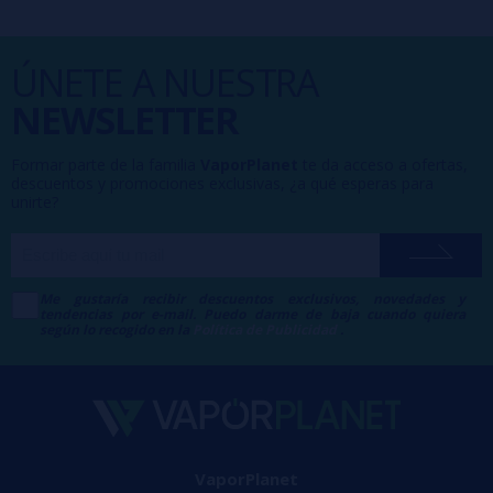
ÚNETE A NUESTRA
NEWSLETTER
Formar parte de la familia
VaporPlanet
te da acceso a ofertas,
descuentos y promociones exclusivas, ¿a qué esperas para
unirte?
Me gustaría recibir descuentos exclusivos, novedades y
tendencias por e-mail. Puedo darme de baja cuando quiera
según lo recogido en la
Política de Publicidad
.
VaporPlanet