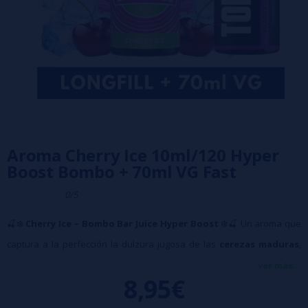
Aroma Cherry Ice 10ml/120 Hyper
Boost Bombo + 70ml VG Fast
0/5
🍒❄️
Cherry Ice – Bombo Bar Juice Hyper Boost
❄️🍒 Un aroma que
captura a la perfección la dulzura jugosa de las
cerezas maduras
,
acompañado de un
toque helado refrescante
que potencia cada
ver más...
8,95€
matiz.
Características principales: