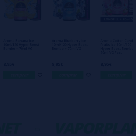
Escribe tu opinión sobre este producto
Aún no hay comentarios, ¿quieres ser el
primero en dejar uno? ¡Tu opinión nos
interesa!
Aroma Banana Ice
Aroma Blueberry Ice
Aroma Cotton Candy
10ml/120 Hyper Boost
10ml/120 Hyper Boost
Fruits Ice 10ml/120
Bombo + 70ml VG
Bombo + 70ml VG
Hyper Boost Bombo 
70ml VG Fast
8,95€
8,95€
8,95€
comprar
comprar
comprar
ET
-
VAPORPLAN