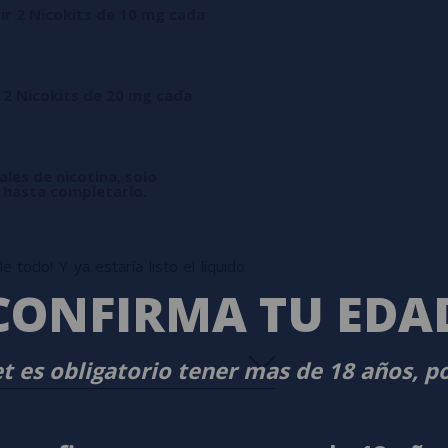
ir 2 Nicokits de 10 mg cada
 2 Nicokits de 20 mg cada
ales de nicotina, solo
l hasta completarlo.
 todo! Y ya estaría listo el líquido
CONFIRMA TU EDA
t es obligatorio tener mas de 18 años, p
s
0%
s
0%