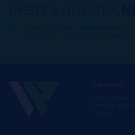
ÚNETE A NUESTRA
N
Formar parte de la familia
VaporPlanet
te d
promociones exclusivas, ¿a qué esperas para
VaporPlanet
Sobre nosotros
Calculadora DIY A
Contacto