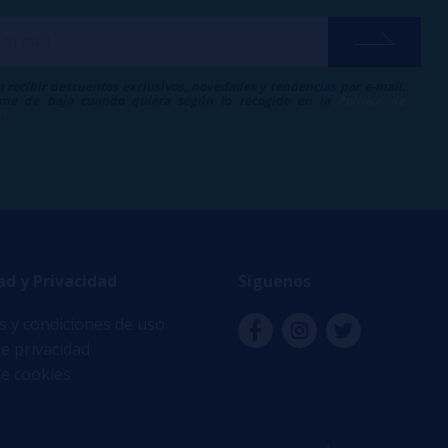
a recibir descuentos exclusivos, novedades y tendencias por e-mail.
me de baja cuando quiera según lo recogido en la
Política de
.
ad y Privacidad
Síguenos
 y condiciones de uso
de privacidad
de cookies