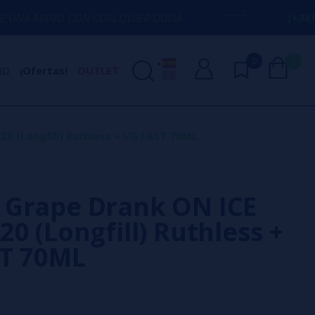
ON CUALQUIER DUDA
(+34) 674 656 090 
0
0
ND
¡Ofertas!
OUTLET
0 (Longfill) Ruthless + VG FAST 70ML
Grape Drank ON ICE
0 (Longfill) Ruthless +
T 70ML