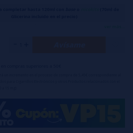
a completar hasta 120ml con
base
o
nicokits
(70ml de
Glicerina incluido en el precio)
pe On Ice intensifica el sabor dulce y jugoso de la uva con un
ver más...
mentol. Ideal para los amantes de Grape Drank, este aroma
Avísame
a única que transforma cada calada.
ml con 30ml de aroma (100%PG)
en compras superiores a 50€
 de niños
ías
uirá un incremento en el proceso de compra de 5,45€ correspondiente al
os para Cigarrillos Electrónicos y otros Productos relacionados con el
ste producto es un aroma y debe diluirse
0 a 15 mg)