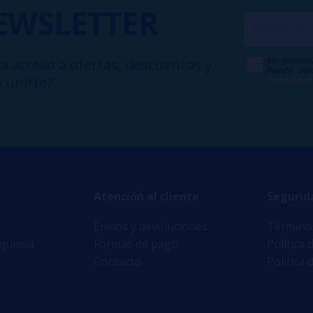
EWSLETTER
Me gustarí
a acceso a ofertas, descuentos y
Puedo dar
 unirte?
Publicidad
Atención al cliente
Segurid
Envíos y devoluciones
Términos
lquimia
Formas de pago
Política 
Contacto
Política 