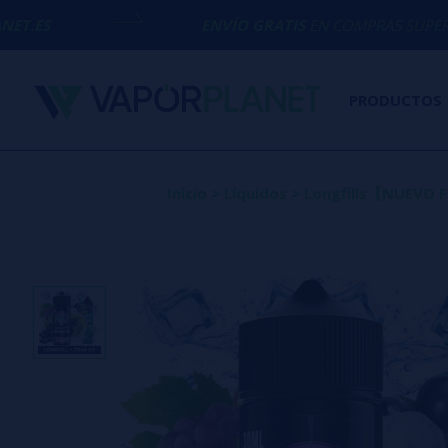
ENVÍO GRATIS
EN COMPRAS SUPERIORES A
50€
PRODUCTOS
Inicio
>
Líquidos
>
Longfills【NUEVO