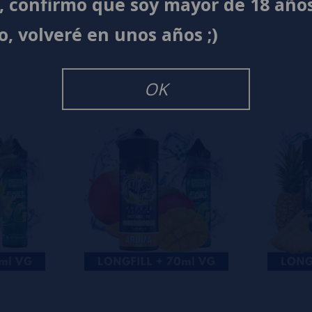
í, confirmo que soy mayor de 18 año
s
0%
o, volveré en unos años ;)
s
0%
s
0%
s
OK
o en dejar uno? ¡Tu opinión nos