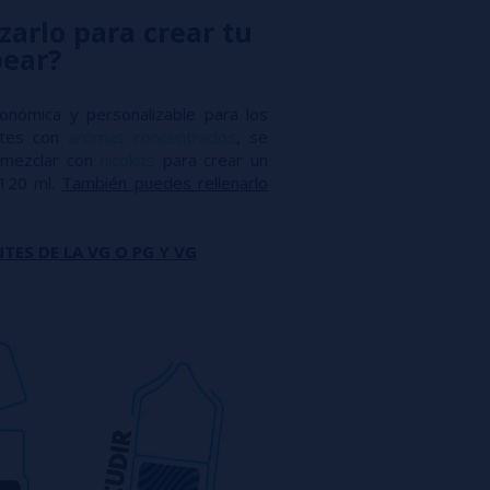
zarlo para crear tu
pear?
conómica y personalizable para los
antes con
aromas concentrados
, se
mezclar con
nicokits
para crear un
 120 ml.
También puedes rellenarlo
TES DE LA VG O PG Y VG