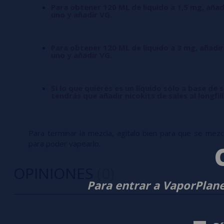
Para obtener 120 ML de liquido a 1,5 mg, añad
uno y añadir VG.
Para obtener 120 ML de liquido a 3 mg, añadir
uno y añadir VG.
Si lo que quieres es un líquido sólo a base de s
tendrás que añadir nicokits de sales al longfil
Para terminar la mezcla, agítalo bien para que se mezcle
para poder vapearlo.
OPINIONES
(0)
Para entrar a VaporPlane
0/5
5 estrella
Sé el primero en dejar tu opinión
4 estrella