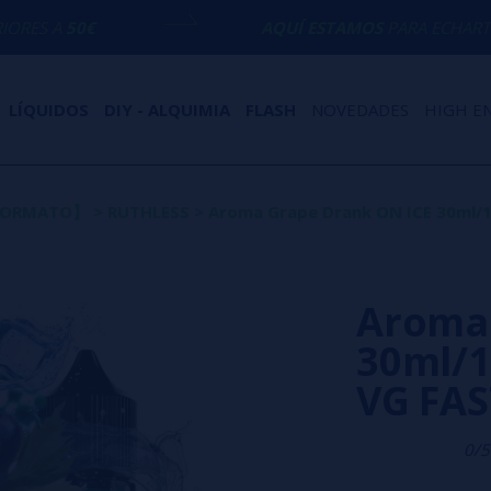
AQUÍ ESTAMOS
PARA ECHARTE UNA MANO C
LÍQUIDOS
DIY - ALQUIMIA
FLASH
NOVEDADES
HIGH E
 FORMATO】
>
RUTHLESS
>
Aroma Grape Drank ON ICE 30ml/12
Aroma 
30ml/12
VG FAS
0/5