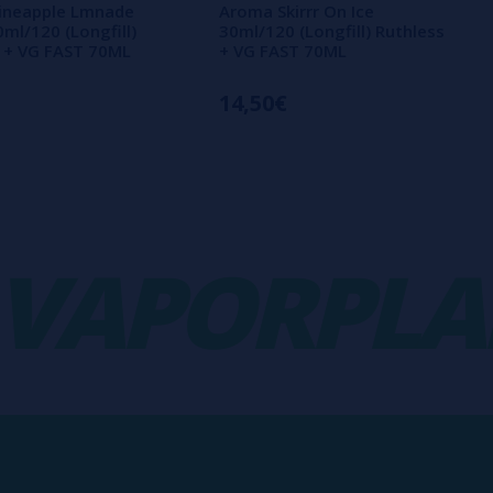
ineapple Lmnade
Aroma Skirrr On Ice
0ml/120 (Longfill)
30ml/120 (Longfill) Ruthless
 + VG FAST 70ML
+ VG FAST 70ML
14,50€
APORPLANE