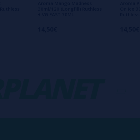
k
Aroma Mango Madness
Aroma P
 Ruthless
30ml/120 (Longfill) Ruthless
On Ice 3
+ VG FAST 70ML
Ruthless
14,50€
14,50€
LANET
-
V