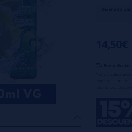
Diseñado par
Drank Edition Gra
toque helado de 
14,50€
añade una frescur
Características:
Botella de 120
Envío Gratis:
Tapón a prueba
Maceración: 7 d
* Este producto incl
Impuesto sobre Líquid
Advertencia:
e
Tabaco (Líquidos de 