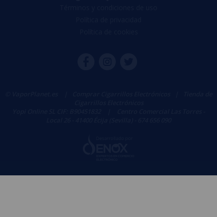
Términos y condiciones de uso
Política de privacidad
Política de cookies
© VaporPlanet.es
|
Comprar Cigarrillos Electrónicos
|
Tienda de
Cigarrillos Electrónicos
Yopi Online SL CIF: B90451832
|
Centro Comercial Las Torres -
Local 26 - 41400 Écija (Sevilla) - 674 656 090