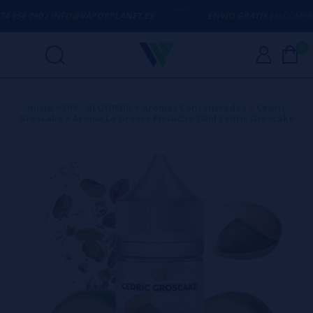
 656 090 / INFO@VAPORPLANET.ES
ENVÍO GRATIS
EN COMPRAS S
0
Inicio
>
DIY - ALQUIMIA
>
Aromas Concentrados
>
Cedric
Groscake
>
Aroma La Grosse Pistache 30ml Cedric Groscake