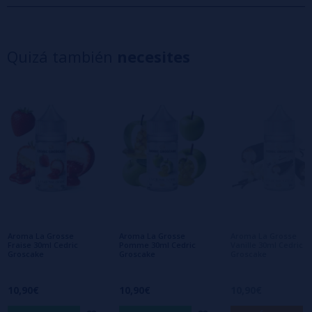
5 estrellas
0%
4 estrellas
0%
Quizá también
necesites
3 estrellas
0%
2 estrellas
0%
1 estrellas
0%
0/5
Sé el primero en dejar tu opinión
Escribe tu opinión sobre este producto
Aún no hay comentarios, ¿quieres ser el
primero en dejar uno? ¡Tu opinión nos
interesa!
Aroma La Grosse
Aroma La Grosse
Aroma La Grosse
Fraise 30ml Cedric
Pomme 30ml Cedric
Vanille 30ml Cedric
Groscake
Groscake
Groscake
10,90€
10,90€
10,90€