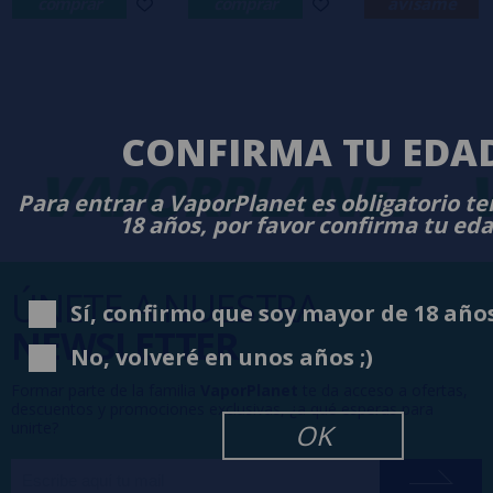
comprar
comprar
avísame
CONFIRMA TU EDA
VAPORPLANET
V
Para entrar a VaporPlanet es obligatorio t
18 años, por favor confirma tu ed
ÚNETE A NUESTRA
Sí, confirmo que soy mayor de 18 año
NEWSLETTER
No, volveré en unos años ;)
Formar parte de la familia
VaporPlanet
te da acceso a ofertas,
descuentos y promociones exclusivas, ¿a qué esperas para
unirte?
OK