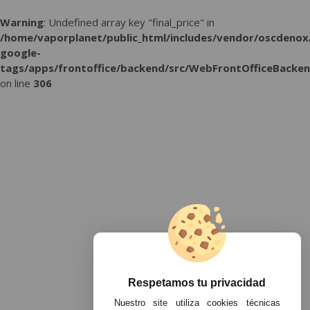
Warning
: Undefined array key "final_price" in
/home/vaporplanet/public_html/includes/vendor/oscdenox
google-
tags/apps/frontoffice/backend/src/WebFrontOfficeBacken
on line
306
Respetamos tu privacidad
Nuestro site utiliza cookies técnicas