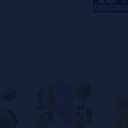
s
0%
s
0%
s
0%
s
0%
s
0%
o en dejar uno? ¡Tu opinión nos
s