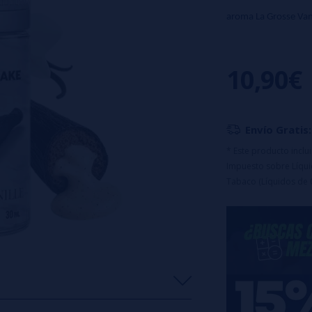
aroma La Grosse Vanil
Tamaño 30 ml.
Disolución en % a
10,90€
Tiempo de madura
Este es un aro
tu propio líqu
Envío Gratis:
Cédric Groscake 
* Este producto incl
Impuesto sobre Líquid
gotas por cada 1
Tabaco (Líquidos de 
dejarla reposar d