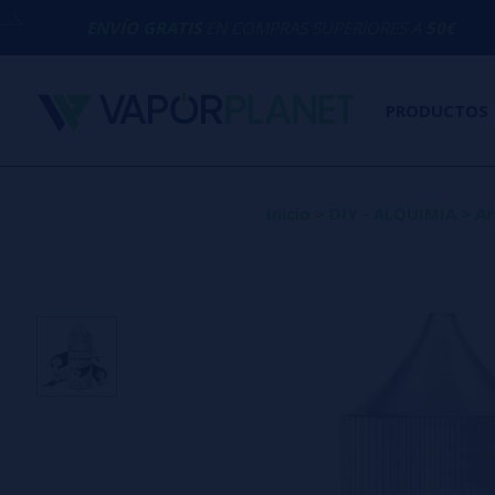
ÍO GRATIS
EN COMPRAS SUPERIORES A
50€
PRODUCTOS
Inicio
>
DIY - ALQUIMIA
>
Ar