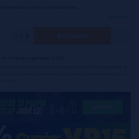
le tiene sabor a crema y vainilla deliciosa.
ver más...
 partir del 12% (en una mezcla 50/50).
Avísame
ción: 2 semanas.
ma concentrado y debe diluirse en base para fabricar
ido de vapeo.
en compras superiores a 50€
recomienda diluirlo al menos al 12%, lo que equivale a 60
uirá un incremento en el proceso de compra de 5,45€ correspondiente al
os para Cigarrillos Electrónicos y otros Productos relacionados con el
0 ml de base. Una vez que la mezcla esté lista, recuerda
0 a 15 mg)
urante al menos dos semanas en un lugar seco y a la sombra.