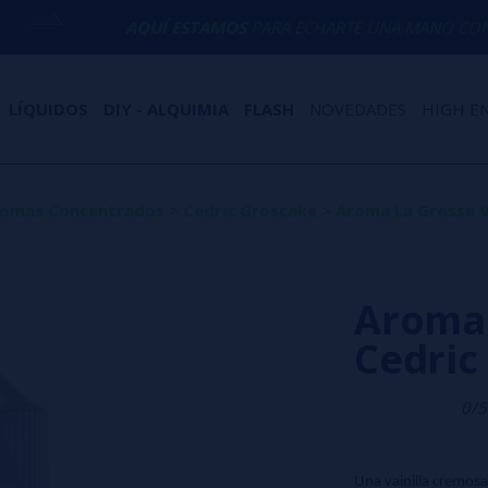
AQUÍ ESTAMOS
PARA ECHARTE UNA MANO CON CUALQUIER 
LÍQUIDOS
DIY - ALQUIMIA
FLASH
NOVEDADES
HIGH E
omas Concentrados
>
Cedric Groscake
>
Aroma La Grosse V
Aroma 
Cedric
0/5
Una vainilla cremosa