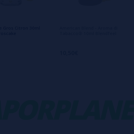
 Gros Citron 30ml
American Blend - Aroma di
roscake
Tabacco® 10ml Blendfeel
10,50€
ORPLANET