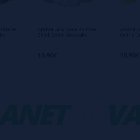
istache
Aroma La Grosse Pomme
Aroma Le
ake
30ml Cedric Groscake
Cedric G
10,90€
10,90€
NET
-
VAP