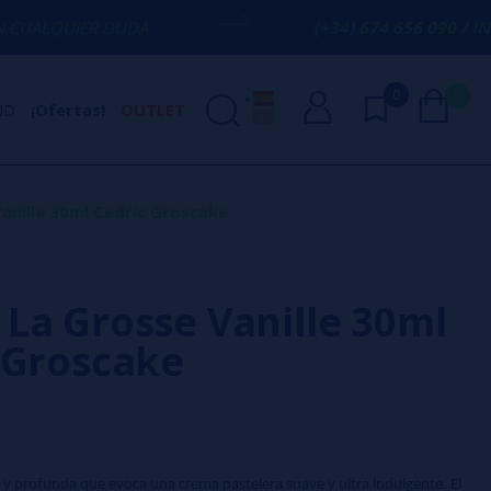
DUDA
(+34) 674 656 090 / INFO@VAPORPL
0
0
ND
¡Ofertas!
OUTLET
anille 30ml Cedric Groscake
La Grosse Vanille 30ml
 Groscake
 y profunda que evoca una crema pastelera suave y ultra indulgente. El