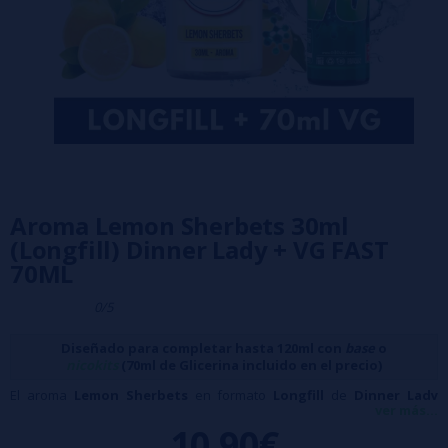
Aroma Lemon Sherbets 30ml
(Longfill) Dinner Lady + VG FAST
70ML
0/5
Diseñado para completar hasta 120ml con
base
o
nicokits
(70ml de Glicerina incluido en el precio)
El aroma
Lemon Sherbets
en formato
Longfill
de
Dinner Lady
ver más...
ofrece el delicioso sabor de un sorbete de limón, con un toque ácido y
10,90€