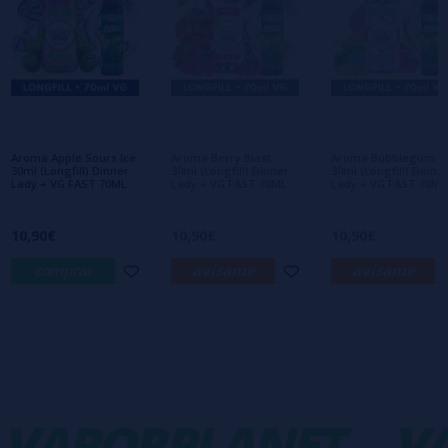
Escribe tu opinión sobre este producto
Aún no hay comentarios, ¿quieres ser el
primero en dejar uno? ¡Tu opinión nos
interesa!
Aroma Apple Sours Ice
Aroma Berry Blast
Aroma Bubblegum
30ml (Longfill) Dinner
30ml (Longfill) Dinner
30ml (Longfill) Dinne
Lady + VG FAST 70ML
Lady + VG FAST 70ML
Lady + VG FAST 70ML
10,90€
10,90€
10,90€
comprar
avísame
avísame
VAPORPLANET
VA