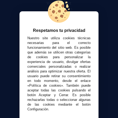
VaporPlanet
Sobre nosotros
Calculadora DIY Alquimia
Contacto
Respetamos tu privacidad
Atención al cliente
Nuestro site utiliza cookies técnicas
Envíos y devoluciones
necesarias para el correcto
funcionamiento del sitio web. Es posible
Formas de pago
que además se utilicen otras categorías
Contacto
de cookies para personalizar la
experiencia de usuario, divulgar ofertas
comerciales personalizadas o realizar
Seguridad y Privacidad
análisis para optimizar nuestra oferta. El
Términos y condiciones de uso
usuario puede retirar su consentimiento
Política de privacidad
en todo momento, desde el enlace
«Política de cookies». También puede
Política de cookies
aceptar todas las cookies pulsando el
botón Aceptar y Cerrar. Es posible
rechazarlas todas o seleccionar algunas
de las cookies mediante el botón
Configuración.