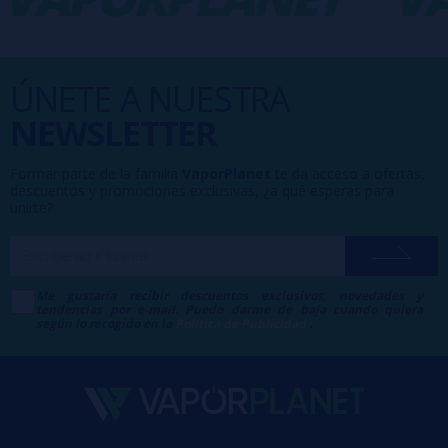
ÚNETE A NUESTRA
NEWSLETTER
Formar parte de la familia
VaporPlanet
te da acceso a ofertas,
descuentos y promociones exclusivas, ¿a qué esperas para
unirte?
Me gustaría recibir descuentos exclusivos, novedades y
tendencias por e-mail. Puedo darme de baja cuando quiera
según lo recogido en la
Política de Publicidad
.