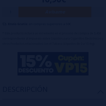
dulce que sorprenderá y refrescará tu paladar con cada inhalación.
Características:
Avísame
Botella de 120ml
con 30ml de aroma
Dilución
: 25%
Maceración
: 5-10 días
Envío Gratis:
en compras superiores a 50€
Tapón a prueba de niños
Advertencia
: Este producto es un aroma y debe diluirse con PG,
* Este producto incluirá un incremento en el proceso de compra de 5,45€
VG o VPG según tu preferencia.
correspondiente al Impuesto sobre Líquidos para Cigarrillos Electrónicos y
otros Productos relacionados con el Tabaco (Líquidos de 0 a 15 mg)
DESCRIPCIÓN