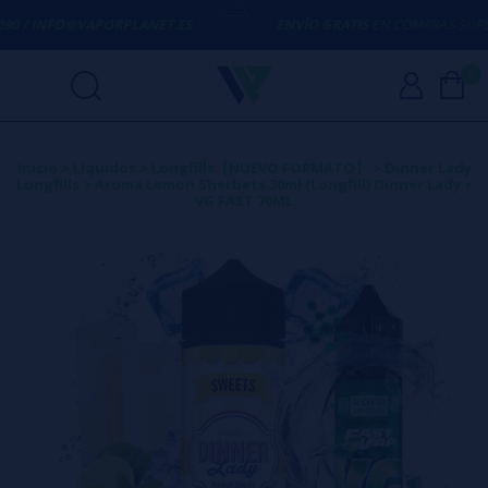
0 / INFO@VAPORPLANET.ES
ENVÍO GRATIS
EN COMPRAS SUPERIO
0
Inicio
>
Líquidos
>
Longfills【NUEVO FORMATO】
>
Dinner Lady
Longfills
>
Aroma Lemon Sherbets 30ml (Longfill) Dinner Lady +
VG FAST 70ML