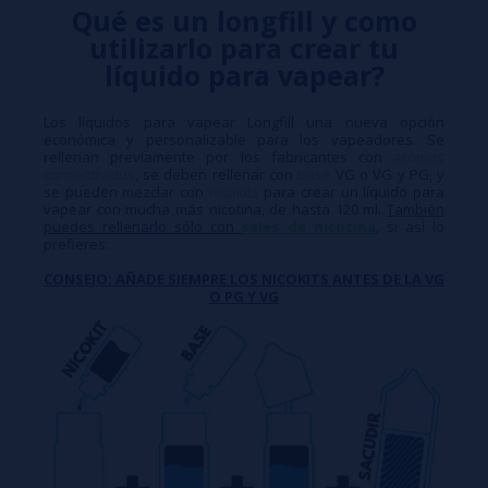
Qué es un longfill y como
utilizarlo para crear tu
líquido para vapear?
Los líquidos para vapear Longfill una nueva opción
económica y personalizable para los vapeadores. Se
rellenan previamente por los fabricantes con
aromas
concentrados
, se deben rellenar con
base
VG o VG y PG, y
se pueden mezclar con
nicokits
para crear un líquido para
vapear con mucha más nicotina, de hasta 120 ml.
También
puedes rellenarlo sólo con
sales de nicotina
, si así lo
prefieres.
CONSEJO: AÑADE SIEMPRE LOS NICOKITS ANTES DE LA VG
O PG Y VG