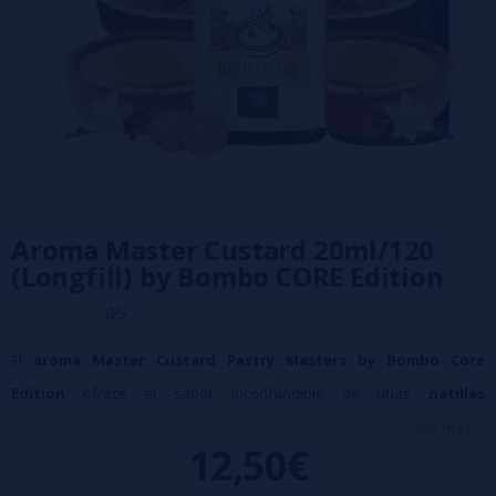
Aroma Master Custard 20ml/120
(Longfill) by Bombo CORE Edition
0/5
El
aroma Master Custard Pastry Masters by Bombo Core
Edition
ofrece el sabor inconfundible de unas
natillas
artesanales
elaboradas con las
vainillas más delicadas
,
ver más...
12,50€
combinadas con una
base de galletas tiernas
que aporta un toque
dulce y equilibrado.