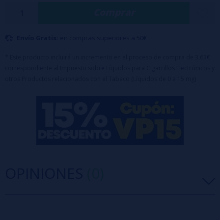
Comprar
Características:
Formato: Botella de 120 ml con 20 ml de aroma concentrado
+ 70ml VG
Envío Gratis:
en compras superiores a 50€
Tipo de producto: Aroma Longfill (requiere base y nicotina para
completar)
* Este producto incluirá un incremento en el proceso de compra de 3,63€
correspondiente al Impuesto sobre Líquidos para Cigarrillos Electrónicos y
Dilución recomendada: 16,67%
otros Productos relacionados con el Tabaco (Líquidos de 0 a 15 mg)
Tapón de seguridad: A prueba de niños
Advertencia: Este producto es un aroma concentrado, y
debe diluirse con
base
y/o
nicokits
antes de su uso.
OPINIONES
(0)
5 estrellas
0%
4 estrellas
0%