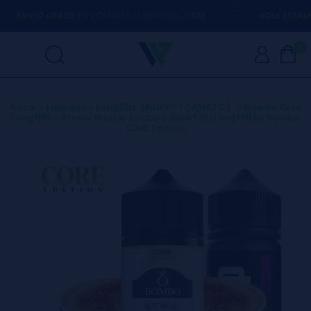
ENVÍO GRATIS
EN COMPRAS SUPERIORES A
50€
AQUÍ ESTAMOS
0
Inicio
>
Líquidos
>
Longfills【NUEVO FORMATO】
>
Bombo Core
Longfills
>
Aroma Master Custard 20ml/120 (Longfill) by Bombo
CORE Edition