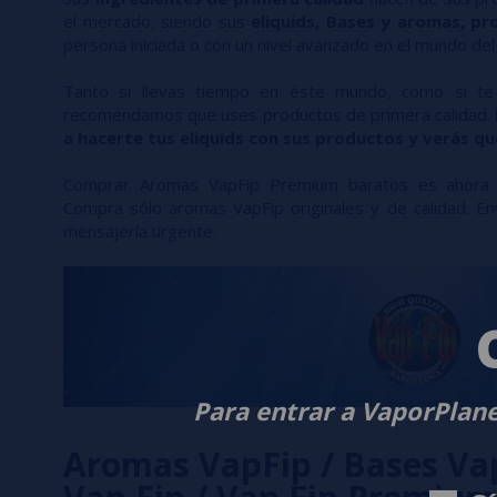
el mercado, siendo sus
eliquids, Bases y aromas, p
persona iniciada o con un nivel avanzado en el mundo del
Tanto si llevas tiempo en éste mundo, como si te qu
recomendamos que uses productos de primera calidad.
a hacerte tus eliquids con sus productos y verás q
Comprar Aromas VapFip Premium baratos es ahora 
Compra sólo aromas VapFip originales y de calidad. E
mensajería urgente.
Para entrar a VaporPlane
Aromas VapFip / Bases Va