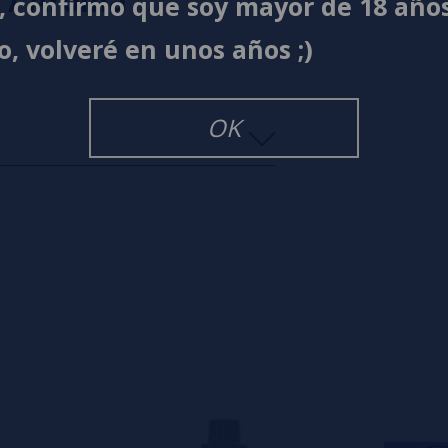
m / Aroma
í, confirmo que soy mayor de 18 año
o, volveré en unos años ;)
OK
s
0%
s
0%
s
0%
s
0%
s
0%
s
o en dejar uno? ¡Tu opinión nos