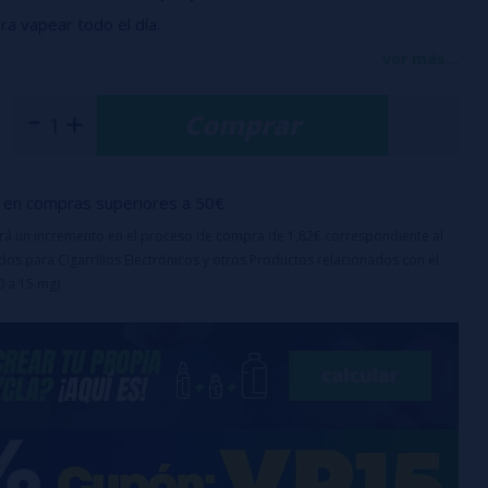
ara vapear todo el día.
n: Sabores TABACO 7-12% / Aromas FRUTALES Y OTROS
ver más...
Comprar
eración recomendado: 3-5 días días
en compras superiores a 50€
uirá un incremento en el proceso de compra de 1,82€ correspondiente al
os para Cigarrillos Electrónicos y otros Productos relacionados con el
0 a 15 mg)