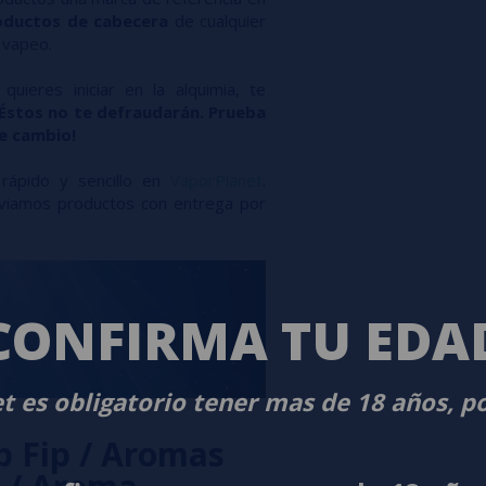
roductos de cabecera
de cualquier
 vapeo.
ieres iniciar en la alquimia, te
Éstos no te defraudarán. Prueba
ue cambio!
rápido y sencillo en
VaporPlanet
.
nviamos productos con entrega por
CONFIRMA TU EDA
t es obligatorio tener mas de 18 años, p
p Fip / Aromas