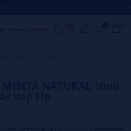
CON CUALQUIER DUDA
(+34) 674 656 09
0
0
ND
¡Ofertas!
OUTLET
RAL 10ml - Aromas Vap Fip
 MENTA NATURAL 10ml
as Vap Fip
ATURAL 10ml de Vap Fip PREMIUM
, con un
intenso sabor