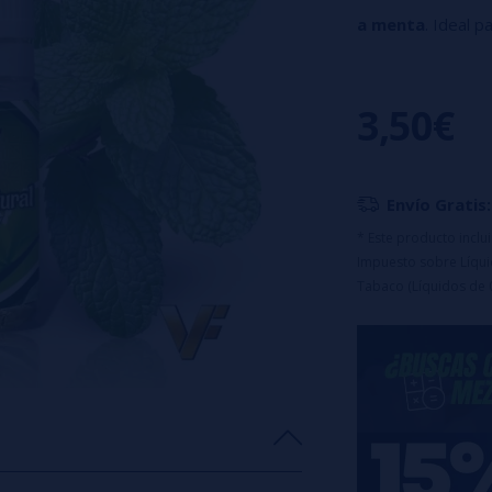
a menta
. Ideal p
➽ Concentració
10-15%
3,50€
➽ Tiempo de mac
Envío Gratis:
* Este producto incl
Impuesto sobre Líquid
Tabaco (Líquidos de 