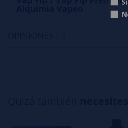
Vap Fip / Vap Fip Premiu
S
Alquimia Vapeo
N
OPINIONES
(0)
0/5
5 estrella
Sé el primero en dejar tu opinión
4 estrella
3 estrella
Escribe tu opinión sobre este producto
2 estrella
1 estrella
Quizá también
necesite
Aún no hay comentarios, ¿quieres ser el primer
interesa!