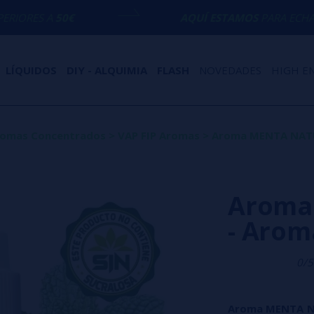
AQUÍ ESTAMOS
PARA ECHARTE UNA MANO 
LÍQUIDOS
DIY - ALQUIMIA
FLASH
NOVEDADES
HIGH E
omas Concentrados
>
VAP FIP Aromas
>
Aroma MENTA NATU
Aroma
- Arom
0/5
Aroma MENTA N