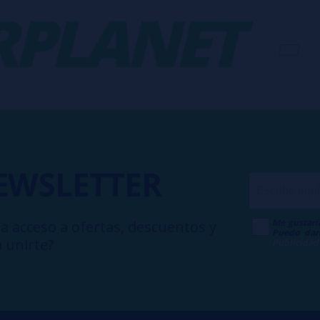
LANET
-
V
EWSLETTER
Me gustarí
a acceso a ofertas, descuentos y
Puedo dar
 unirte?
Publicidad