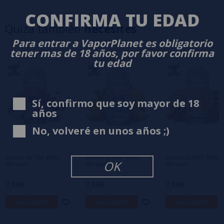
5 estrellas
0%
CONFIRMA TU EDAD
4 estrellas
0%
Quizá también
necesites
3 estrellas
0%
Para entrar a VaporPlanet es obligatorio
2 estrellas
0%
tener mas de 18 años, por favor confirma
1 estrellas
0%
tu edad
0/5
Sé el primero en dejar tu opinión
Escribe tu opinión sobre este producto
Sí, confirmo que soy mayor de 18
años
No, volveré en unos años ;)
Aún no hay comentarios, ¿quieres ser el
primero en dejar uno? ¡Tu opinión nos
interesa!
Aroma ASTRA 30ml -
Aroma BLUSH 30ml -
Aroma DUSKY 30ml -
OK
Monster
Monster
Monster
7,50€
7,50€
7,50€
avísame
avísame
avísame