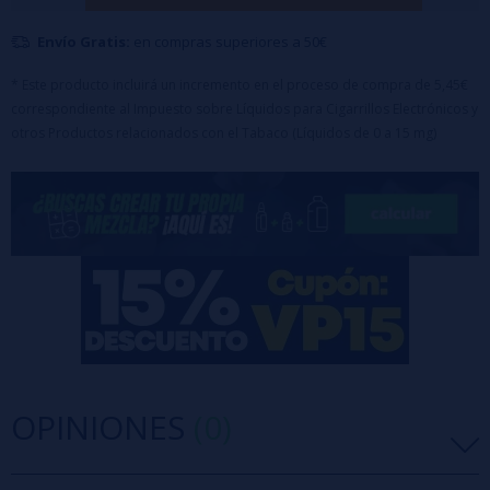
Botella tipo P.E.T. con tapa giratoria
Envío Gratis:
en compras superiores a 50€
Tapón de Seguridad para niños
Advertencia: Este producto es un aroma concentrado y debe
* Este producto incluirá un incremento en el proceso de compra de 5,45€
correspondiente al Impuesto sobre Líquidos para Cigarrillos Electrónicos y
diluirse con VG o
base
y/o
nicokits
antes de su uso.
otros Productos relacionados con el Tabaco (Líquidos de 0 a 15 mg)
OPINIONES
(0)