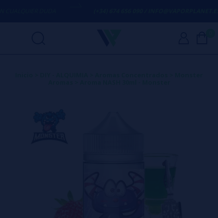
CUALQUIER DUDA
(+34) 674 656 090 / INFO@VAPORPLANET.ES
0
Inicio
>
DIY - ALQUIMIA
>
Aromas Concentrados
>
Monster
Aromas
>
Aroma NASH 30ml - Monster