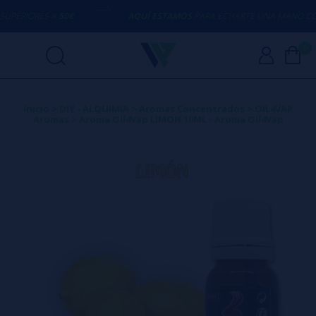
ERIORES A
50€
AQUÍ ESTAMOS
PARA ECHARTE UNA MANO CON 
0
Inicio
>
DIY - ALQUIMIA
>
Aromas Concentrados
>
OIL4VAP
Aromas
>
Aroma Oil4Vap LIMON 10ML - Aroma Oil4Vap