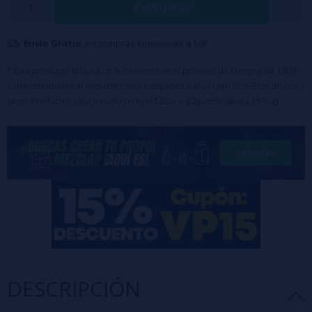
Comprar
Base 50VG/50PG - 6%
BASE 70VG/30PG - 7%
Envío Gratis:
en compras superiores a 50€
BASE 80VG/20PG - 8%
➡
* Este producto incluirá un incremento en el proceso de compra de 1,82€
Maceracion: 10 a 20
días
correspondiente al Impuesto sobre Líquidos para Cigarrillos Electrónicos y
otros Productos relacionados con el Tabaco (Líquidos de 0 a 15 mg)
DESCRIPCIÓN