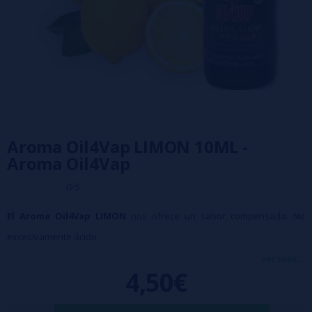
Aroma Oil4Vap LIMON 10ML -
Aroma Oil4Vap
0/5
El Aroma Oil4Vap LIMON
nos ofrece un sabor compensado. No
excesivamente ácido.
Si quieres dar un toque de limón a tus líquidos, pero no quieres que
ver más...
4,50€
descate por encima del resto.
➡ Disolución: