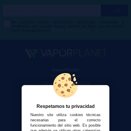
Me gustaría recibir descuentos exclusivos, novedades y
tendencias por e-mail. Puedo darme de baja cuando quiera
según lo recogido en la
Política de Publicidad
.
VaporPlanet
Sobre nosotros
Calculadora DIY Alquimia
Contacto
Atención al cliente
Respetamos tu privacidad
Envíos y devoluciones
Nuestro site utiliza cookies técnicas
Formas de pago
necesarias para el correcto
funcionamiento del sitio web. Es posible
Contacto
que además se utilicen otras categorías