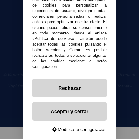
de cookies para personalizar la
experiencia de usuario, divulgar ofertas
Seguridad y Privacidad
comerciales personalizadas o realizar
Términos y condiciones de uso
análisis para optimizar nuestra oferta. El
Política de privacidad
usuario puede retirar su consentimiento
en todo momento, desde el enlace
Política de cookies
«Política de cookies». También puede
aceptar todas las cookies pulsando el
botón Aceptar y Cerrar. Es posible
rechazarlas todas o seleccionar algunas
de las cookies mediante el botón
Configuración.
© VaporPlanet.es
|
Comprar Cigarrillos Electrónicos
|
Tienda de
Cigarrillos Electrónicos
Yopi Online SL CIF: B90451832
|
Centro Comercial Las Torres -
Rechazar
Local 26 - 41400 Écija (Sevilla) - 674 656 090
Aceptar y cerrar
Modifica tu configuración