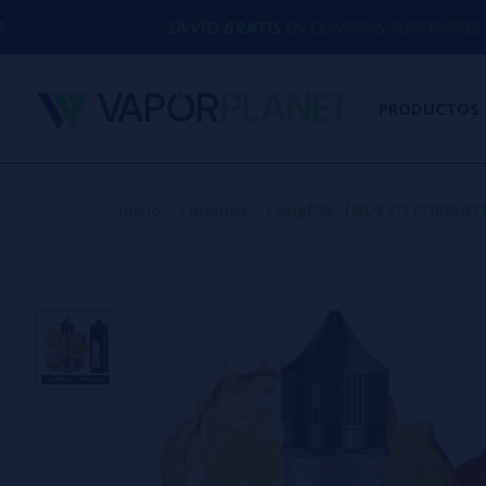
ENVÍO GRATIS
EN COMPRAS SUPERIORES A
50€
PRODUCTOS
Inicio
>
Líquidos
>
Longfills【NUEVO FORMA