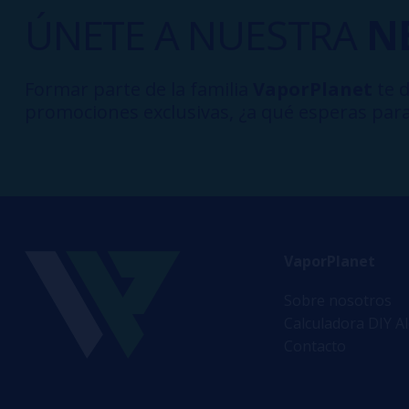
ÚNETE A NUESTRA
N
Formar parte de la familia
VaporPlanet
te d
promociones exclusivas, ¿a qué esperas para
VaporPlanet
Sobre nosotros
Calculadora DIY A
Contacto