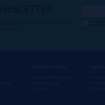
EWSLETTER
Me gustarí
a acceso a ofertas, descuentos y
Puedo dar
 unirte?
Publicidad
Atención al cliente
Segurid
Envíos y devoluciones
Términos
lquimia
Formas de pago
Política 
Contacto
Política 