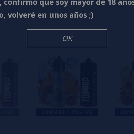
í, confirmo que soy mayor de 18 año
s
0%
o, volveré en unos años ;)
s
0%
s
0%
s
OK
o en dejar uno? ¡Tu opinión nos