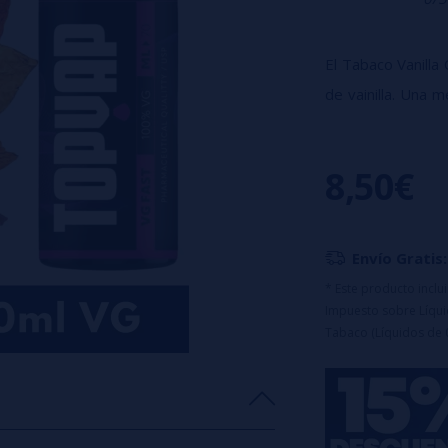
El Tabaco Vanill
de vainilla. Una 
como a los postre
Características:
8,50€
Porcentaje: 1
Formato: 6ml d
Capacidad del 
🔹
Este product
Envío Gratis:
uso.
* Este producto incl
Impuesto sobre Líquid
Tabaco (Líquidos de 