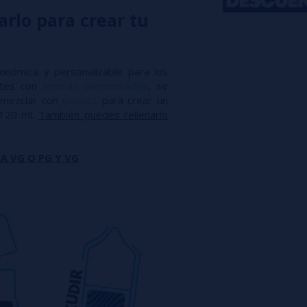
arlo para crear tu
conómica y personalizable para los
antes con
aromas concentrados
, se
mezclar con
nicokits
para crear un
 120 ml.
También puedes rellenarlo
A VG O PG Y VG