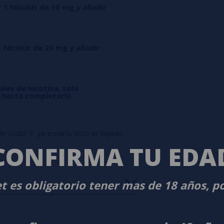
r 1 Nicokit de 10 mg y añadir
1 Nicokit de 20 mg y añadir
ales de nicotina, solo
l hasta completarlo.
 todo! Y ya estaría listo el líquido
CONFIRMA TU EDA
t es obligatorio tener mas de 18 años, p
s
0%
s
0%