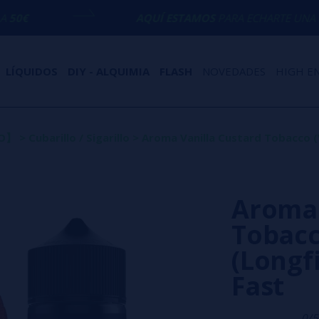
AQUÍ ESTAMOS
PARA ECHARTE UNA MANO CON CU
LÍQUIDOS
DIY - ALQUIMIA
FLASH
NOVEDADES
HIGH E
TO】
>
Cubarillo / Sigarillo
>
Aroma Vanilla Custard Tobacco (VC
Aroma 
Tobacc
(Longfi
Fast
0/5