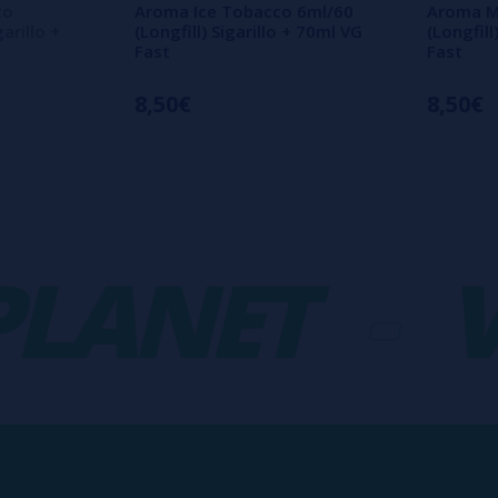
co
Aroma Ice Tobacco 6ml/60
Aroma M
arillo +
(Longfill) Sigarillo + 70ml VG
(Longfill
Fast
Fast
8,50€
8,50€
ANET
-
VA