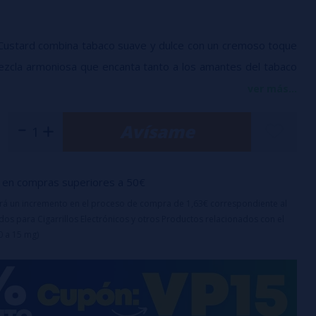
a Custard combina tabaco suave y dulce con un cremoso toque
mezcla armoniosa que encanta tanto a los amantes del tabaco
s.
ver más...
Avísame
00% PG
e aroma en botella de 60
bote: 60ml
o es un aroma y debe diluirse con PG, VG o VPG antes de su
en compras superiores a 50€
uirá un incremento en el proceso de compra de 1,63€ correspondiente al
os para Cigarrillos Electrónicos y otros Productos relacionados con el
0 a 15 mg)