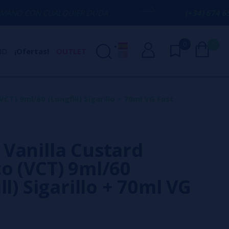
ALQUIER DUDA
(+34) 674 656 090 / INF
0
0
ND
¡Ofertas!
OUTLET
T) 9ml/60 (Longfill) Sigarillo + 70ml VG Fast
Vanilla Custard
o (VCT) 9ml/60
ll) Sigarillo + 70ml VG