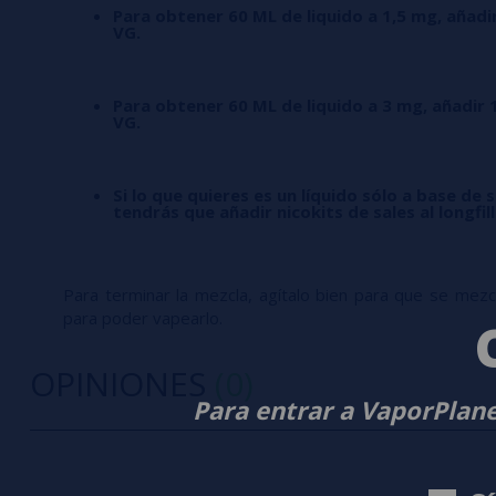
Para obtener 60 ML de liquido a 1,5 mg, añadi
VG.
Para obtener 60 ML de liquido a 3 mg, añadir 
VG.
Si lo que quieres es un líquido sólo a base de s
tendrás que añadir nicokits de sales al longfil
Para terminar la mezcla, agítalo bien para que se mezcle
para poder vapearlo.
OPINIONES
(0)
Para entrar a VaporPlane
0/5
5 estrella
Sé el primero en dejar tu opinión
4 estrella