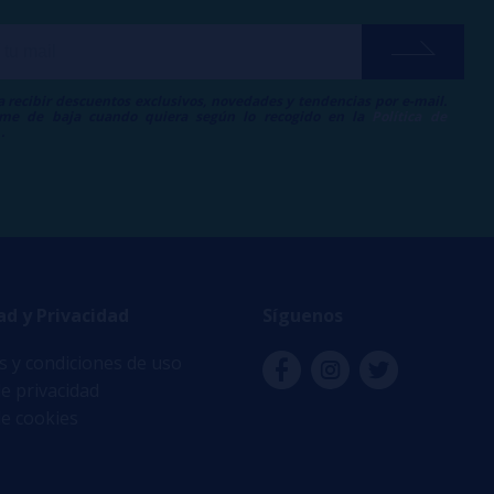
a recibir descuentos exclusivos, novedades y tendencias por e-mail.
me de baja cuando quiera según lo recogido en la
Política de
.
ad y Privacidad
Síguenos
 y condiciones de uso
de privacidad
de cookies