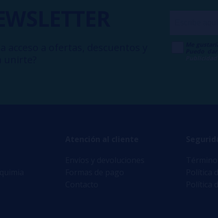
EWSLETTER
Me gustarí
a acceso a ofertas, descuentos y
Puedo dar
 unirte?
Publicidad
Atención al cliente
Segurid
Envíos y devoluciones
Términos
lquimia
Formas de pago
Política 
Contacto
Política 