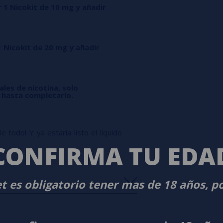
r 1 Nicokit de 10 mg y añadir
1 Nicokit de 20 mg y añadir
ales de nicotina, solo
l hasta completarlo.
 todo! Y ya estaría listo el líquido
CONFIRMA TU EDA
t es obligatorio tener mas de 18 años, p
s
0%
s
0%