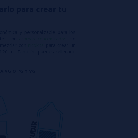
arlo para crear tu
conómica y personalizable para los
antes con
aromas concentrados
, se
mezclar con
nicokits
para crear un
 120 ml.
También puedes rellenarlo
A VG O PG Y VG