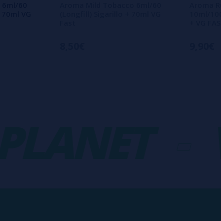
 6ml/60
Aroma Mild Tobacco 6ml/60
Aroma R
 + 70ml VG
(Longfill) Sigarillo + 70ml VG
10ml/100 
Fast
+ VG FA
8,50€
9,90€
ANET
-
VA