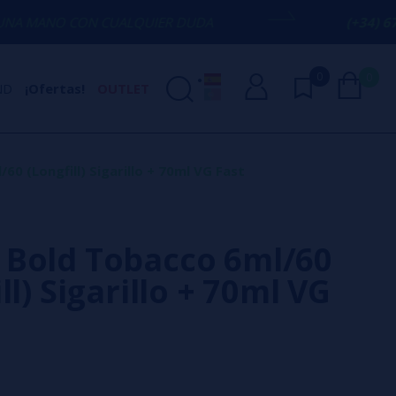
 CUALQUIER DUDA
(+34) 674 656 090 /
0
0
ND
¡Ofertas!
OUTLET
0 (Longfill) Sigarillo + 70ml VG Fast
Bold Tobacco 6ml/60
ll) Sigarillo + 70ml VG