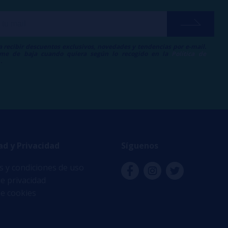
a recibir descuentos exclusivos, novedades y tendencias por e-mail.
me de baja cuando quiera según lo recogido en la
Política de
.
ad y Privacidad
Síguenos
 y condiciones de uso
de privacidad
de cookies