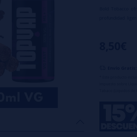
Bold Tobacco ofr
profundidad lige
masculino e incon
Características:
8,50€
Porcentaje: 1
Formato: 6ml d
Capacidad del 
🔹
Este product
Envío Gratis:
uso.
* Este producto incl
Impuesto sobre Líquid
Tabaco (Líquidos de 