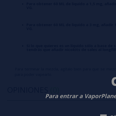
Para obtener 60 ML de liquido a 1,5 mg, añadi
VG.
Para obtener 60 ML de liquido a 3 mg, añadir 
VG.
Si lo que quieres es un líquido sólo a base de s
tendrás que añadir nicokits de sales al longfil
Para terminar la mezcla, agítalo bien para que se mezcle
para poder vapearlo.
OPINIONES
(0)
Para entrar a VaporPlane
0/5
5 estrella
Sé el primero en dejar tu opinión
4 estrella