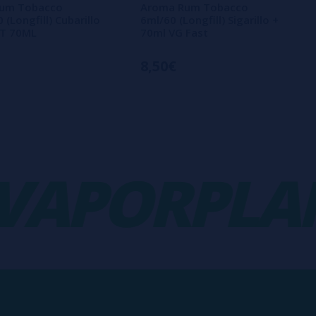
um Tobacco
Aroma Rum Tobacco
(Longfill) Cubarillo
6ml/60 (Longfill) Sigarillo +
ST 70ML
70ml VG Fast
8,50€
PORPLANE