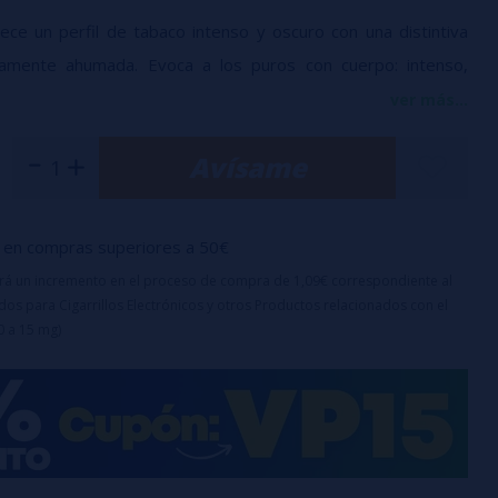
ece un perfil de tabaco intenso y oscuro con una distintiva
ramente ahumada. Evoca a los puros con cuerpo: intenso,
fundiblemente auténtico.
ver más...
Avísame
00% PG
e aroma en botella de 60
bote: 60ml
o es un aroma y debe diluirse con PG, VG o VPG antes de su
en compras superiores a 50€
uirá un incremento en el proceso de compra de 1,09€ correspondiente al
os para Cigarrillos Electrónicos y otros Productos relacionados con el
0 a 15 mg)