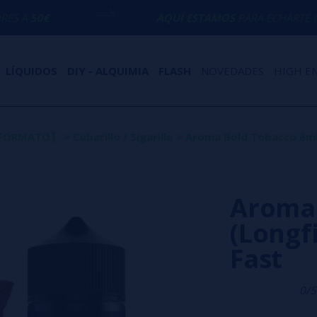
AQUÍ ESTAMOS
PARA ECHARTE UNA MANO CON
LÍQUIDOS
DIY - ALQUIMIA
FLASH
NOVEDADES
HIGH E
O FORMATO】
>
Cubarillo / Sigarillo
>
Aroma Bold Tobacco 6ml/6
Aroma 
(Longfi
Fast
0/5