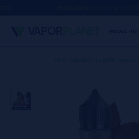
ENVÍO GRATIS
EN COMPRAS SUPERIORES A
50€
PRODUCTOS
Inicio
>
Líquidos
>
Longfills【NUEV