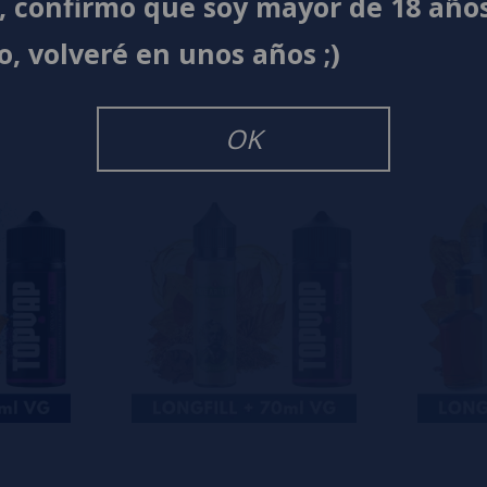
í, confirmo que soy mayor de 18 año
s
0%
o, volveré en unos años ;)
s
0%
s
0%
s
OK
o en dejar uno? ¡Tu opinión nos