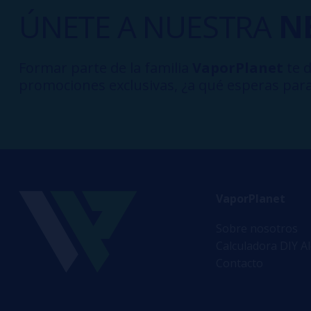
ÚNETE A NUESTRA
N
Formar parte de la familia
VaporPlanet
te d
promociones exclusivas, ¿a qué esperas para
VaporPlanet
Sobre nosotros
Calculadora DIY A
Contacto