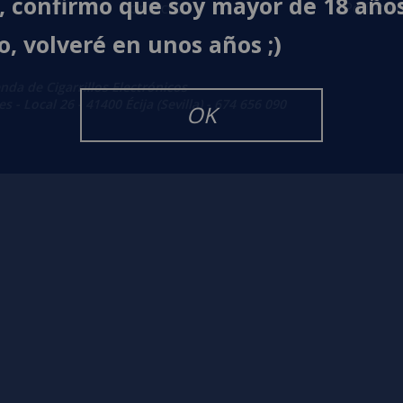
í, confirmo que soy mayor de 18 año
Contacto
Política 
o, volveré en unos años ;)
enda de Cigarrillos Electrónicos
 - Local 26 - 41400 Écija (Sevilla) - 674 656 090
OK