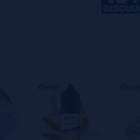
s
0%
s
0%
s
0%
s
0%
s
0%
o en dejar uno? ¡Tu opinión nos
s