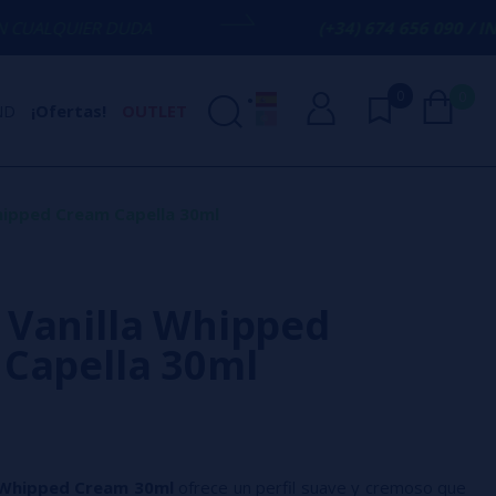
UDA
(+34) 674 656 090 / INFO@VAPORPLA
0
0
ND
¡Ofertas!
OUTLET
hipped Cream Capella 30ml
Vanilla Whipped
Capella 30ml
s Whipped Cream 30ml
ofrece un perfil suave y cremoso que