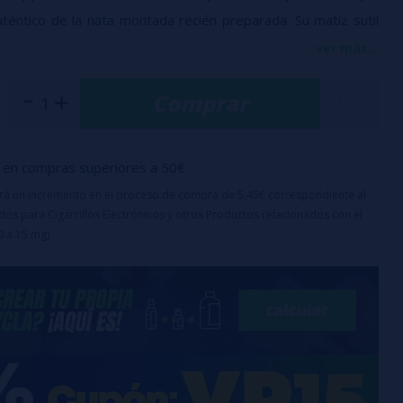
téntico de la nata montada recién preparada. Su matiz sutil
lza la mezcla, creando una base ideal para postres o
ver más...
lces.
Comprar
 días
%
oma concentraro, y no se puede vapear directamente,
en compras superiores a 50€
do con base para fabricar tu propio liquido de vapeo.
uirá un incremento en el proceso de compra de 5,45€ correspondiente al
os para Cigarrillos Electrónicos y otros Productos relacionados con el
0 a 15 mg)