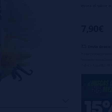
evoca el sabor au
de vainilla rea
combinaciones du
7,90€
Maceración: 20-30
Discolución: 5-10
Este es un ar
Envío Gratis:
debe ser dilui
* Este producto incl
Impuesto sobre Líquid
Tabaco (Líquidos de 