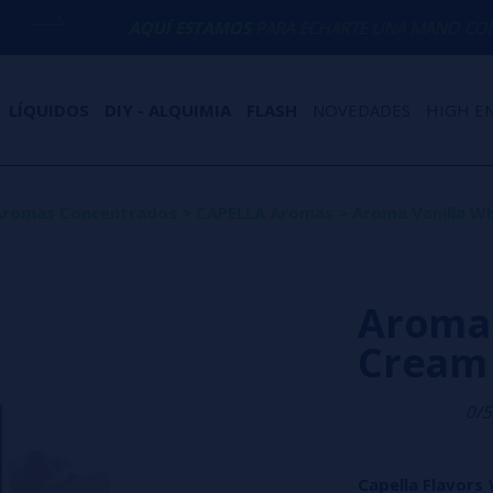
AQUÍ ESTAMOS
PARA ECHARTE UNA MANO CON CUALQUIER D
LÍQUIDOS
DIY - ALQUIMIA
FLASH
NOVEDADES
HIGH E
Aromas Concentrados
>
CAPELLA Aromas
>
Aroma Vanilla W
Aroma 
Cream 
0/5
Capella Flavor