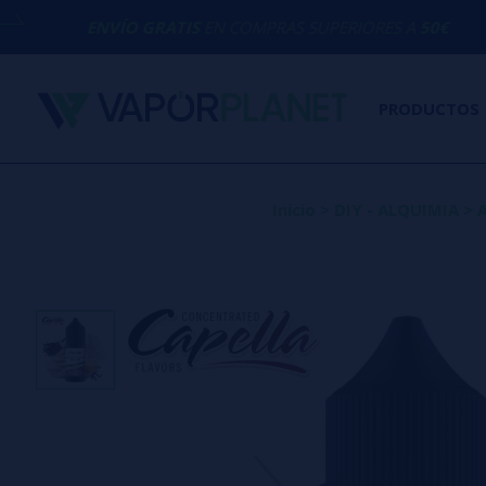
ÍO GRATIS
EN COMPRAS SUPERIORES A
50€
PRODUCTOS
Inicio
>
DIY - ALQUIMIA
>