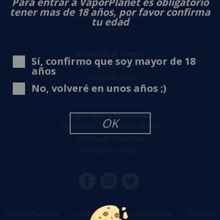
Para entrar a VaporPlanet es obligatorio
Sobre nosotros
tener mas de 18 años, por favor confirma
Calculadora DIY Alquimia
tu edad
Contacto
Atención al cliente
Sí, confirmo que soy mayor de 18
Envíos y devoluciones
años
Formas de pago
No, volveré en unos años ;)
Contacto
Seguridad y Privacidad
OK
Términos y condiciones de uso
Política de privacidad
Política de cookies
© VaporPlanet.es
|
Comprar Cigarrillos Electrónicos
|
Tienda de