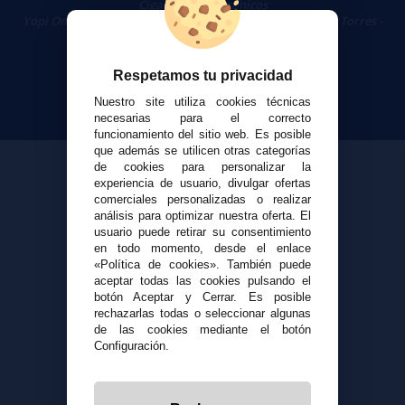
Cigarrillos Electrónicos
Yopi Online SL CIF: B90451832
|
Centro Comercial Las Torres -
Local 26 - 41400 Écija (Sevilla) - 674 656 090
Respetamos tu privacidad
Nuestro site utiliza cookies técnicas
necesarias para el correcto
funcionamiento del sitio web. Es posible
que además se utilicen otras categorías
de cookies para personalizar la
experiencia de usuario, divulgar ofertas
comerciales personalizadas o realizar
análisis para optimizar nuestra oferta. El
usuario puede retirar su consentimiento
en todo momento, desde el enlace
«Política de cookies». También puede
aceptar todas las cookies pulsando el
botón Aceptar y Cerrar. Es posible
rechazarlas todas o seleccionar algunas
de las cookies mediante el botón
Configuración.