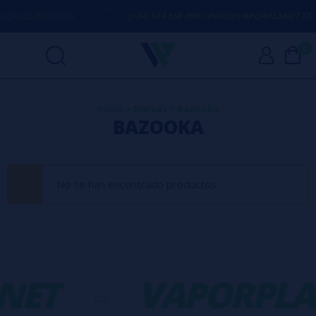
UALQUIER DUDA
(+34) 674 656 090 / INFO@VAPORPLANET.ES
0
Inicio
>
Marcas
>
Bazooka
BAZOOKA
No se han encontrado productos
NET
-
VAPORPLA