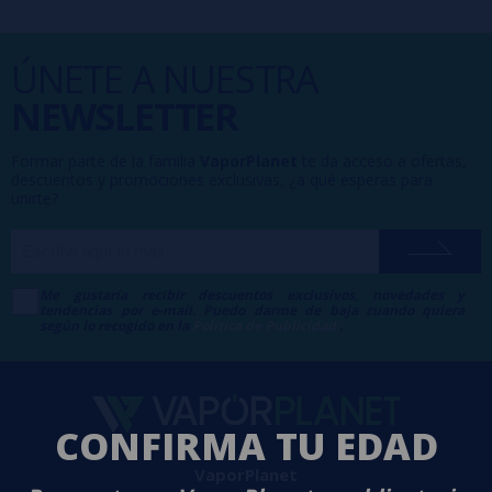
ÚNETE A NUESTRA
NEWSLETTER
Formar parte de la familia
VaporPlanet
te da acceso a ofertas,
descuentos y promociones exclusivas, ¿a qué esperas para
unirte?
Me gustaría recibir descuentos exclusivos, novedades y
tendencias por e-mail. Puedo darme de baja cuando quiera
según lo recogido en la
Política de Publicidad
.
CONFIRMA TU EDAD
VaporPlanet