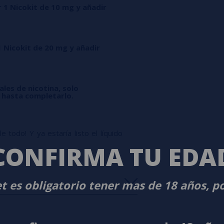
r 1 Nicokit de 10 mg y añadir
1 Nicokit de 20 mg y añadir
ales de nicotina, solo
l hasta completarlo.
 todo! Y ya estaría listo el líquido
CONFIRMA TU EDA
t es obligatorio tener mas de 18 años, p
s
0%
s
0%