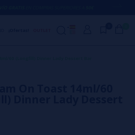
COMPRAS SUPERIORES A
50€
AQUÍ ESTAM
0
0
ND
¡Ofertas!
OUTLET
ml/60 (Longfill) Dinner Lady Dessert Bar
Jam On Toast 14ml/60
ill) Dinner Lady Dessert