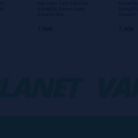
60
Key Lime Tart 14ml/60
Pistachi
dy
(Longfill) Dinner Lady
(Longfill
Dessert Bar
Dessert 
7,90€
7,90€
NET
VAPO