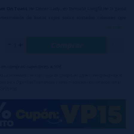
Jam On Toast
de Dinner Lady, en formato Longfill de la gama
 mermelada de frutos rojos sobre tostadas calientes que
ez de la fruta con un toque dorado y tostado. Sencilla,
ver más...
ostálgicamente satisfactoria.
Comprar
00% PG
en compras superiores a 50€
bote: 60ml
a completar hasta 60ML con
base
o
nicokits
(70ml de
uirá un incremento en el proceso de compra de 2,54€ correspondiente al
os para Cigarrillos Electrónicos y otros Productos relacionados con el
Glicerina incluido en el precio)
0 a 15 mg)