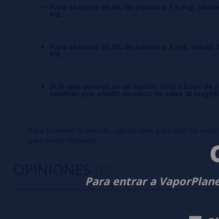
Para obtener 60 ML de liquido a 1,5 mg, añadi
VG.
Para obtener 60 ML de liquido a 3 mg, añadir 
VG.
Si lo que quieres es un líquido sólo a base de s
tendrás que añadir nicokits de sales al longfil
Para terminar la mezcla, agítalo bien para que se mezcle
para poder vapearlo.
OPINIONES
(0)
Para entrar a VaporPlane
0/5
5 estrella
Sé el primero en dejar tu opinión
4 estrella