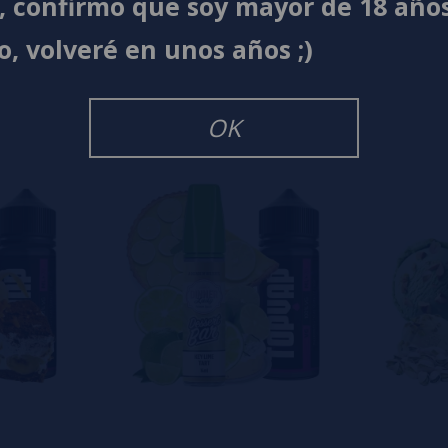
í, confirmo que soy mayor de 18 año
s
0%
o, volveré en unos años ;)
s
0%
s
0%
s
OK
o en dejar uno? ¡Tu opinión nos