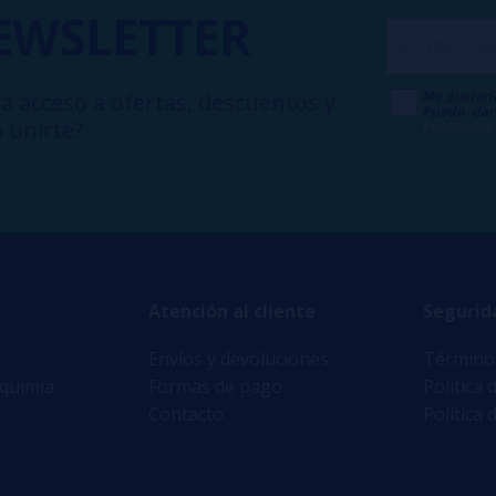
EWSLETTER
Me gustarí
a acceso a ofertas, descuentos y
Puedo dar
 unirte?
Publicidad
Atención al cliente
Segurid
Envíos y devoluciones
Términos
lquimia
Formas de pago
Política 
Contacto
Política 