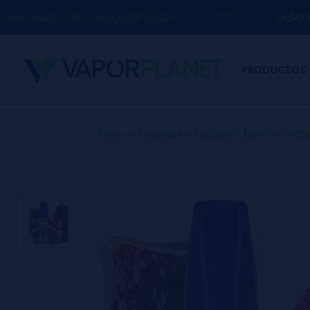
N CUALQUIER DUDA
(+34) 674 656 090 /
PRODUCTOS
Inicio
>
Líquidos
>
Longfills【NUEVO F