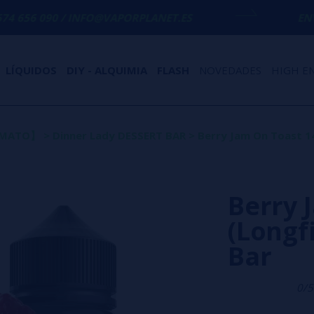
 INFO@VAPORPLANET.ES
ENVÍO GRATIS
EN 
LÍQUIDOS
DIY - ALQUIMIA
FLASH
NOVEDADES
HIGH E
ORMATO】
>
Dinner Lady DESSERT BAR
>
Berry Jam On Toast 14
Berry 
(Longf
Bar
0/5