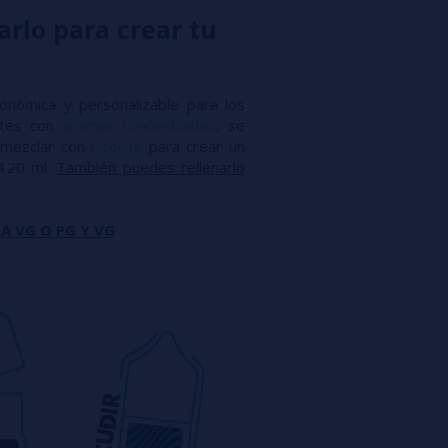
arlo para crear tu
conómica y personalizable para los
antes con
aromas concentrados
, se
mezclar con
nicokits
para crear un
 120 ml.
También puedes rellenarlo
A VG O PG Y VG