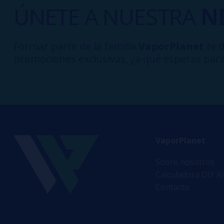
ÚNETE A NUESTRA
N
Formar parte de la familia
VaporPlanet
te d
promociones exclusivas, ¿a qué esperas para
VaporPlanet
Sobre nosotros
Calculadora DIY A
Contacto