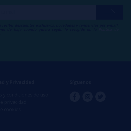
a recibir descuentos exclusivos, novedades y tendencias por e-mail.
me de baja cuando quiera según lo recogido en la
Política de
.
ad y Privacidad
Síguenos
 y condiciones de uso
de privacidad
de cookies