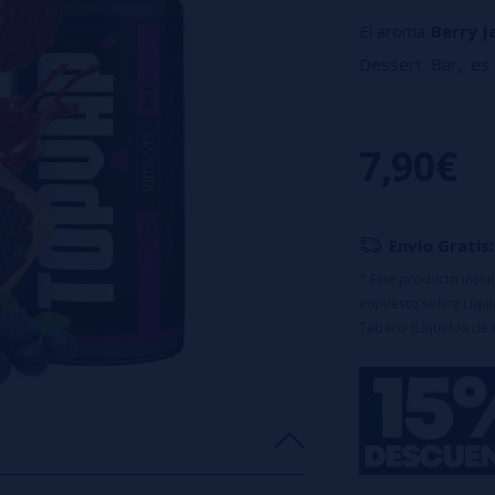
El aroma
Berry 
Dessert Bar, es
combina la acid
reconfortante y n
7,90€
Características:
Porcentaje: 1
Formato: 14ml
Envío Gratis:
Capacidad del 
Diseñado par
* Este producto incl
Impuesto sobre Líquid
Tabaco (Líquidos de 