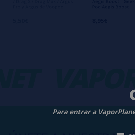
/ Drag S / Drag Max / Argus
Aegis Boost - Gee
Pro y Argus de Voopoo
Pod Aegis Boost
5,50€
8,95€
T
VAPORP
Para entrar a VaporPlane