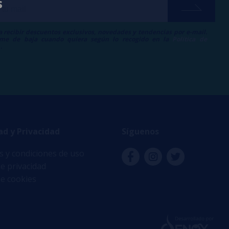
s
a recibir descuentos exclusivos, novedades y tendencias por e-mail.
me de baja cuando quiera según lo recogido en la
Política de
.
ad y Privacidad
Síguenos
 y condiciones de uso
de privacidad
de cookies