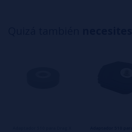
Escribe tu opinión sobre este producto
2 estrella
1 estrella
Quizá también
necesite
Aún no hay comentarios, ¿quieres ser el primer
interesa!
Adaptador 510 para Drag X
Adaptador 510 par