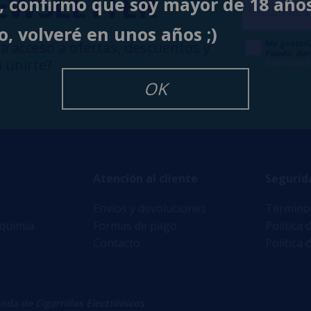
EWSLETTER
í, confirmo que soy mayor de 18 año
o, volveré en unos años ;)
Me gustarí
a acceso a ofertas, descuentos y
Puedo dar
 unirte?
Publicidad
OK
Atención al cliente
Segurid
Envíos y devoluciones
Términos
lquimia
Formas de pago
Política 
Contacto
Política 
enda de Cigarrillos Electrónicos