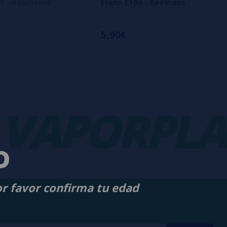
1 - Adaptador
Eteno E100 - Geekvape
5,90€
APORPLAN
D
or favor confirma tu edad