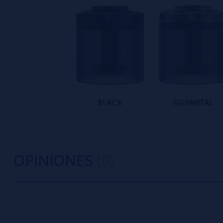
OPINIONES
(0)
0/5
5 estrella
Sé el primero en dejar tu opinión
4 estrella
3 estrella