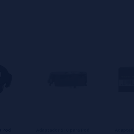
s
0%
s
0%
s
o en dejar uno? ¡Tu opinión nos
a Pod
Adaptador 510 para Pod
Adaptad