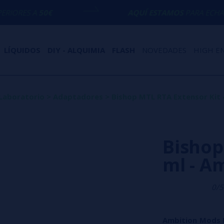
€
AQUÍ ESTAMOS
PARA ECHARTE UNA MAN
LÍQUIDOS
DIY - ALQUIMIA
FLASH
NOVEDADES
HIGH E
Laboratorio
>
Adaptadores
>
Bishop MTL RTA Extensor Kit 
Bishop
ml - A
0/5
Ambition Mods 