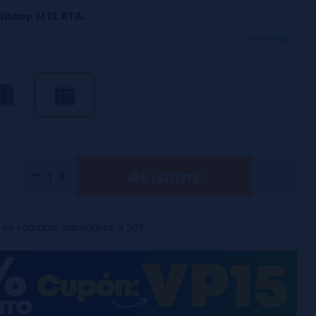
Bishop MTL
RTA.
Cap y 1 Tank de 4ml
para ampliar la capacidad de e-liquid.
ver más...
Avísame
en compras superiores a 50€