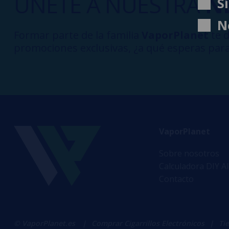
ÚNETE A NUESTRA
N
S
N
Formar parte de la familia
VaporPlanet
te d
promociones exclusivas, ¿a qué esperas para
VaporPlanet
Sobre nosotros
Calculadora DIY A
Contacto
© VaporPlanet.es
|
Comprar Cigarrillos Electrónicos
|
Ti