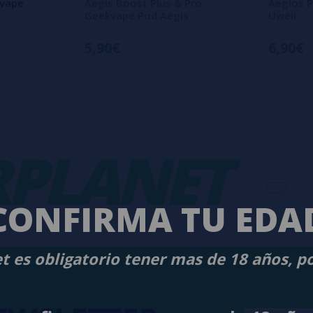
kvape
Aegis Boost Plus & Pro -
Aeglos P
Geekvape Pod Aegis
Uwell
5,90€
6,90€
LANET
-
V
CONFIRMA TU EDA
t es obligatorio tener mas de 18 años, p