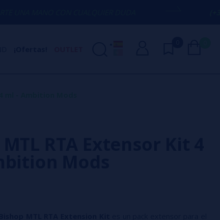
O CON CUALQUIER DUDA
(+34) 674 656 
0
0
ND
¡Ofertas!
OUTLET
4 ml - Ambition Mods
 MTL RTA Extensor Kit 4
mbition Mods
Bishop MTL RTA Extension Kit
es un pack extensor para el