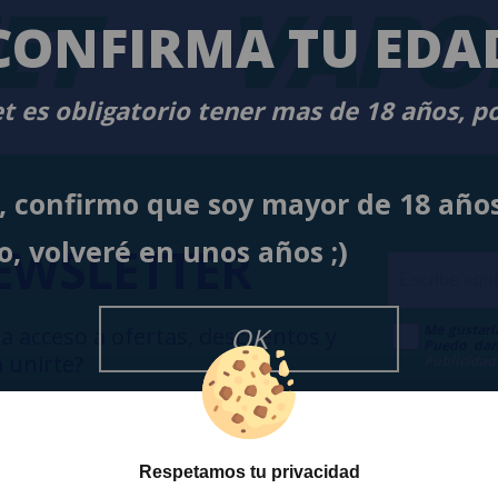
ET
-
VAPO
CONFIRMA TU EDA
t es obligatorio tener mas de 18 años, p
í, confirmo que soy mayor de 18 año
o, volveré en unos años ;)
EWSLETTER
Me gustarí
OK
a acceso a ofertas, descuentos y
Puedo dar
 unirte?
Publicidad
Respetamos tu privacidad