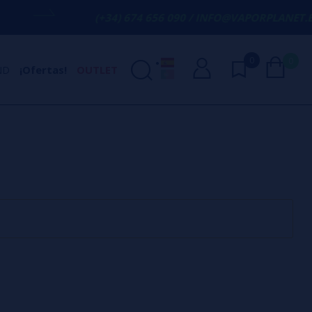
(+34) 674 656 090 / INFO@VAPORPLANET.ES
0
0
ND
¡Ofertas!
OUTLET