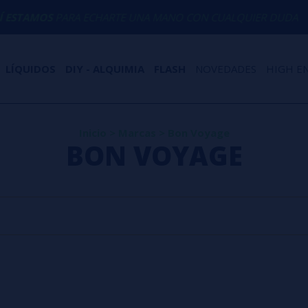
STAMOS
PARA ECHARTE UNA MANO CON CUALQUIER DUDA
LÍQUIDOS
DIY - ALQUIMIA
FLASH
NOVEDADES
HIGH E
Inicio
>
Marcas
>
Bon Voyage
BON VOYAGE