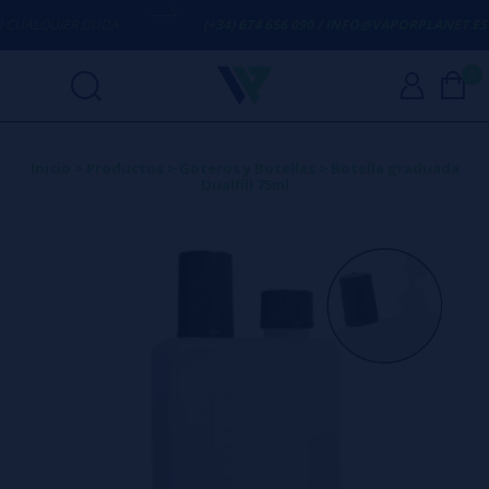
UALQUIER DUDA
(+34) 674 656 090 / INFO@VAPORPLANET.ES
0
Inicio
>
Productos
>
Goteros y Botellas
>
Botella graduada
Dualfill 75ml