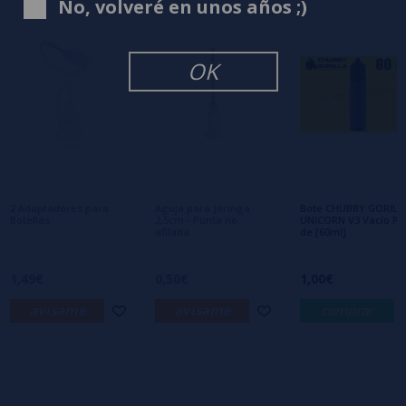
No, volveré en unos años ;)
2 estrellas
0%
1 estrellas
0%
0/5
Sé el primero en dejar tu opinión
OK
Escribe tu opinión sobre este producto
Aún no hay comentarios, ¿quieres ser el
primero en dejar uno? ¡Tu opinión nos
interesa!
2 Adaptadores para
Aguja para Jeringa
Bote CHUBBY GORILL
Botellas
2,5cm - Punta no
UNICORN V3 Vacío PE
afilada
de [60ml]
1,49€
0,50€
1,00€
avísame
avísame
comprar