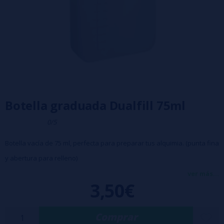
Botella graduada Dualfill 75ml
0/5
Botella vacía de 75 ml, perfecta para preparar tus alquimia. (punta fina
y abertura para relleno)
Doble apertura para un llenado fácil.
ver más...
3,50€
Diseño ultrafino, ideal para llevar a diario.
Graduaciones claras y fáciles de leer.
Comprar