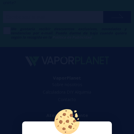
unirte?
Me gustaría recibir descuentos exclusivos, novedades y
tendencias por e-mail. Puedo darme de baja cuando quiera
según lo recogido en la
Política de Publicidad
.
VaporPlanet
Sobre nosotros
Calculadora DIY Alquimia
Contacto
Atención al cliente
Envíos y devoluciones
Formas de pago