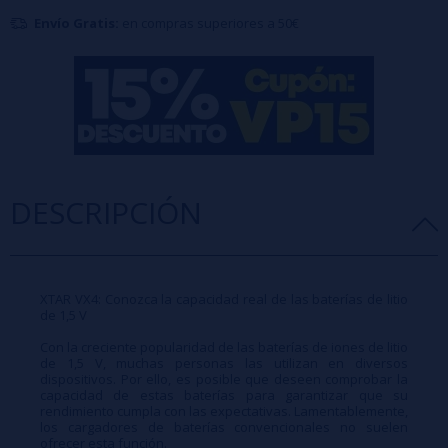
Carga hasta 4 baterías simultáneamente
Envío Gratis:
en compras superiores a 50€
Compatible con baterías de iones de litio y níquel-metal hidruro (Ni-
MH)
Detección automática del tipo de batería
Distribución inteligente de la corriente de carga
Protección contra sobrecarga, cortocircuitos y polaridad inversa
Pantalla LED indicadora de carga
DESCRIPCIÓN
Diseño compacto y ligero
Alimentación USB práctica
XTAR VX4: Conozca la capacidad real de las baterías de litio
Beneficios del producto
de 1,5 V
El cargador VX4 Xtar Light ofrece una solución de carga sencilla y
Con la creciente popularidad de las baterías de iones de litio
de 1,5 V, muchas personas las utilizan en diversos
segura para usuarios de cigarrillos electrónicos. Gracias a su amplia
dispositivos. Por ello, es posible que deseen comprobar la
compatibilidad y gestión inteligente de la carga, garantiza una mayor
capacidad de estas baterías para garantizar que su
rendimiento cumpla con las expectativas. Lamentablemente,
duración de la batería y una carga estable y fiable. Su tamaño
los cargadores de baterías convencionales no suelen
ofrecer esta función.