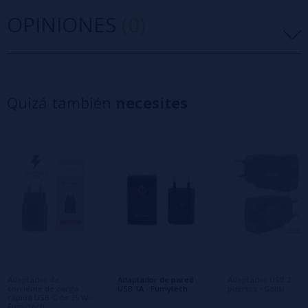
OPINIONES
(0)
5 estrellas
0%
4 estrellas
0%
Quizá también
necesites
3 estrellas
0%
2 estrellas
0%
1 estrellas
0%
0/5
Sé el primero en dejar tu opinión
Escribe tu opinión sobre este producto
Aún no hay comentarios, ¿quieres ser el
primero en dejar uno? ¡Tu opinión nos
interesa!
Adaptador de
Adaptador de pared
Adaptador USB 2
corriente de carga
USB 1A - Fumytech
puertos - Golisi
rápida USB-C de 25 W -
Fumytech