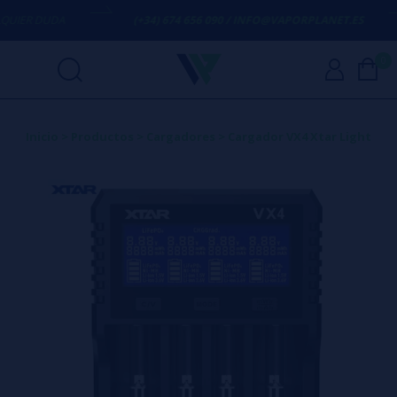
ER DUDA
(+34) 674 656 090 / INFO@VAPORPLANET.ES
0
Inicio
>
Productos
>
Cargadores
>
Cargador VX4 Xtar Light