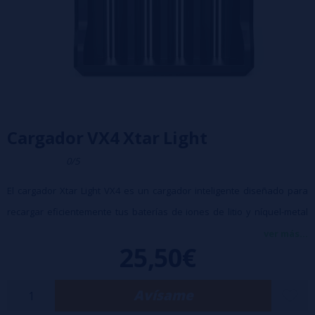
Cargador VX4 Xtar Light
0/5
El cargador Xtar Light VX4 es un cargador inteligente diseñado para
recargar eficientemente tus baterías de iones de litio y níquel-metal
hidruro. Compacto, fiable y fácil de usar, te permite cargar hasta 4
ver más...
25,50€
baterías simultáneamente con gestión automática de la corriente de
carga.
Avísame
Características