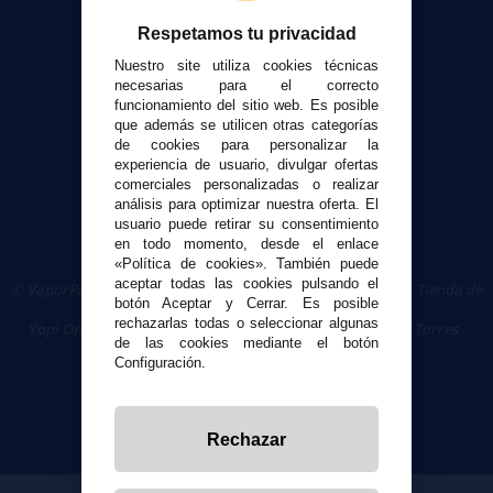
Contacto
Respetamos tu privacidad
Seguridad y Privacidad
Nuestro site utiliza cookies técnicas
necesarias para el correcto
Términos y condiciones de uso
funcionamiento del sitio web. Es posible
Política de privacidad
que además se utilicen otras categorías
de cookies para personalizar la
Política de cookies
experiencia de usuario, divulgar ofertas
comerciales personalizadas o realizar
análisis para optimizar nuestra oferta. El
usuario puede retirar su consentimiento
en todo momento, desde el enlace
«Política de cookies». También puede
aceptar todas las cookies pulsando el
© VaporPlanet.es
|
Comprar Cigarrillos Electrónicos
|
Tienda de
botón Aceptar y Cerrar. Es posible
Cigarrillos Electrónicos
rechazarlas todas o seleccionar algunas
Yopi Online SL CIF: B90451832
|
Centro Comercial Las Torres -
de las cookies mediante el botón
Local 26 - 41400 Écija (Sevilla) - 674 656 090
Configuración.
Rechazar