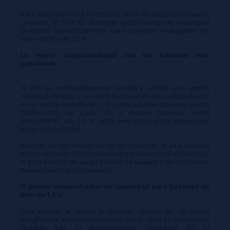
compacto facilita su transporte, y su alimentación USB lo hace
Para satisfacer esta necesidad, XTAR ha lanzado su nuevo
especialmente práctico para el uso diario. Es un accesorio esencial
cargador, el VX4. Es el primer comprobador de capacidad
diseñado específicamente para baterías recargables de
para vapeadores que utilizan varias baterías.
iones de litio de 1,5 V.
La mayor compatibilidad con las baterías más
populares
El VX4 es extremadamente versátil y admite una amplia
variedad de tipos y tamaños de baterías. Desde baterías de
iones de litio AA/AAA de 1,5 V hasta baterías de iones de litio
10440-21700 de 3,6/3,7 V, e incluso baterías Ni-MH
AAA/AA/A/SC de 1,2 V, está preparado para manejarlas
todas con facilidad.
Además de los modos de carga estándar, el VX4 también
ofrece un modo LiFePO4 para cargar baterías LiFePO4 de 3,2
V. Esta función de carga flexible se adapta a las diferentes
necesidades de los usuarios.
El primer comprobador de capacidad para baterías de
litio de 1,5 V.
Esta función le ayuda a detectar valores de capacidad
exagerados en baterías nuevas y a evaluar el rendimiento
restante tras su envejecimiento, facilitando así su