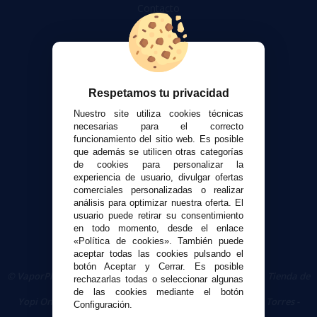
Contacto
Atención al cliente
Envíos y devoluciones
Formas de pago
Respetamos tu privacidad
Contacto
Nuestro site utiliza cookies técnicas
necesarias para el correcto
Seguridad y Privacidad
funcionamiento del sitio web. Es posible
Términos y condiciones de uso
que además se utilicen otras categorías
de cookies para personalizar la
Política de privacidad
experiencia de usuario, divulgar ofertas
Política de cookies
comerciales personalizadas o realizar
análisis para optimizar nuestra oferta. El
usuario puede retirar su consentimiento
en todo momento, desde el enlace
«Política de cookies». También puede
aceptar todas las cookies pulsando el
botón Aceptar y Cerrar. Es posible
© VaporPlanet.es
|
Comprar Cigarrillos Electrónicos
|
Tienda de
rechazarlas todas o seleccionar algunas
Cigarrillos Electrónicos
de las cookies mediante el botón
Yopi Online SL CIF: B90451832
|
Centro Comercial Las Torres -
Configuración.
Local 26 - 41400 Écija (Sevilla) - 674 656 090