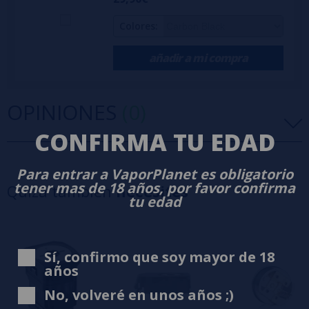
Colores:
añadir a mi compra
OPINIONES
(0)
CONFIRMA TU EDAD
5 estrellas
0%
Para entrar a VaporPlanet es obligatorio
4 estrellas
0%
tener mas de 18 años, por favor confirma
Quizá también
necesites
3 estrellas
0%
tu edad
2 estrellas
0%
1 estrellas
0%
0/5
Sé el primero en dejar tu opinión
Sí, confirmo que soy mayor de 18
años
Escribe tu opinión sobre este producto
No, volveré en unos años ;)