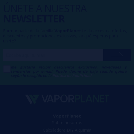
ÚNETE A NUESTRA
NEWSLETTER
Formar parte de la familia
VaporPlanet
te da acceso a ofertas,
descuentos y promociones exclusivas, ¿a qué esperas para
unirte?
Me gustaría recibir descuentos exclusivos, novedades y
tendencias por e-mail. Puedo darme de baja cuando quiera
según lo recogido en la
Política de Publicidad
.
VaporPlanet
Sobre nosotros
Calculadora DIY Alquimia