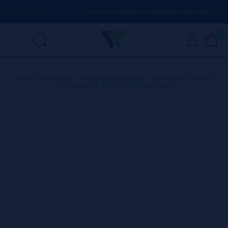
LQUIER DUDA
(+34) 674 656 090 / INFO@VAPORPLANET.ES
0
Inicio
>
Productos
>
Resistencias PODS
>
Cartuchos Luxe X |
Dual Mesh | 2ml (2pcs) Vaporesso