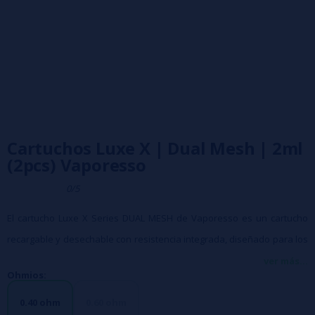
Cartuchos Luxe X | Dual Mesh | 2ml
(2pcs) Vaporesso
0/5
El cartucho Luxe X Series DUAL MESH de Vaporesso es un cartucho
recargable y desechable con resistencia integrada, diseñado para los
dispositivos Luxe X (y, según modelo, también XR) y pensado para
ver más...
Ohmios:
ofrecer un vapeo fácil, sin cambios de coil ni mantenimiento complejo.
Cuenta con
0.40 ohm
capacidad de 2 ml
0.60 ohm
, con sistema de rellenado lateral, y