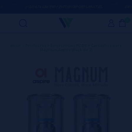
(+34) 674 656 090 / INFO@VAPORPLANET.ES
ENVÍO
0
Inicio
>
Productos
>
Resistencias PODS
>
Cartuchos para
Magnum Aspire (Pack de 2)