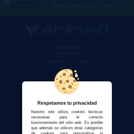
tendencias por e-mail. Puedo darme de baja cuando quiera
según lo recogido en la
Política de Publicidad
.
VaporPlanet
Sobre nosotros
Calculadora DIY Alquimia
Contacto
Atención al cliente
Envíos y devoluciones
Formas de pago
Respetamos tu privacidad
Contacto
Nuestro site utiliza cookies técnicas
necesarias para el correcto
Seguridad y Privacidad
funcionamiento del sitio web. Es posible
Términos y condiciones de uso
que además se utilicen otras categorías
de cookies para personalizar la