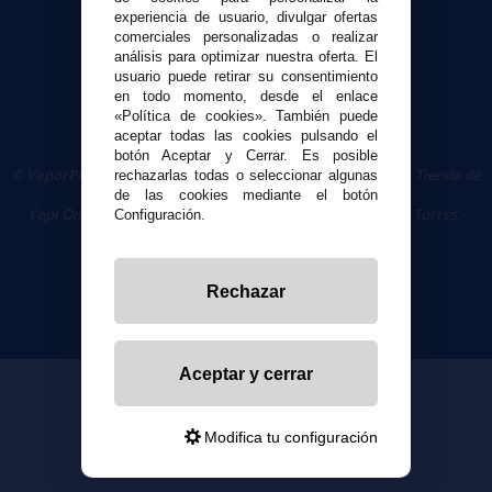
Política de privacidad
experiencia de usuario, divulgar ofertas
Política de cookies
comerciales personalizadas o realizar
análisis para optimizar nuestra oferta. El
usuario puede retirar su consentimiento
en todo momento, desde el enlace
«Política de cookies». También puede
aceptar todas las cookies pulsando el
botón Aceptar y Cerrar. Es posible
© VaporPlanet.es
|
Comprar Cigarrillos Electrónicos
|
Tienda de
rechazarlas todas o seleccionar algunas
Cigarrillos Electrónicos
de las cookies mediante el botón
Yopi Online SL CIF: B90451832
|
Centro Comercial Las Torres -
Configuración.
Local 26 - 41400 Écija (Sevilla) - 674 656 090
Rechazar
Aceptar y cerrar
Modifica tu configuración