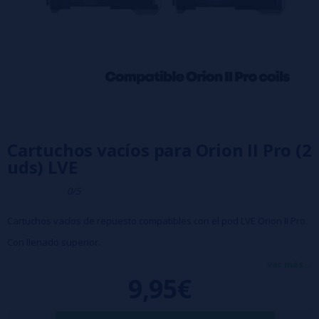
Cartuchos vacíos para Orion II Pro (2
uds) LVE
0/5
Cartuchos vacíos de repuesto compatibles con el pod LVE Orion II Pro.
Con llenado superior.
Compatible con resistencias de la serie Orion II Pro.
ver más...
9,95€
Se venden en paquetes de 2 unidades.
IMPORTANTE: EL COLOR DE LOS DRIPS ES NEGRO, EN AMBOS