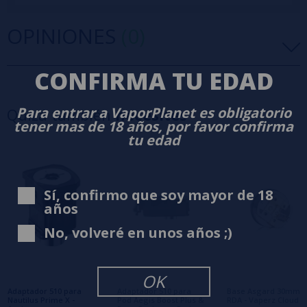
OPINIONES
(0)
CONFIRMA TU EDAD
5 estrellas
0%
4 estrellas
0%
Para entrar a VaporPlanet es obligatorio
Quizá también
necesites
3 estrellas
0%
tener mas de 18 años, por favor confirma
2 estrellas
0%
tu edad
1 estrellas
0%
0/5
Sé el primero en dejar tu opinión
Sí, confirmo que soy mayor de 18
años
Escribe tu opinión sobre este producto
No, volveré en unos años ;)
Aún no hay comentarios, ¿quieres ser el
primero en dejar uno? ¡Tu opinión nos
OK
interesa!
Adaptador 510 para
Adaptador 510 para
Base Asgard 30mm
Nautilus Prime X -
Pod Aegis Boost Plus &
RDA - Vaperz Cloud