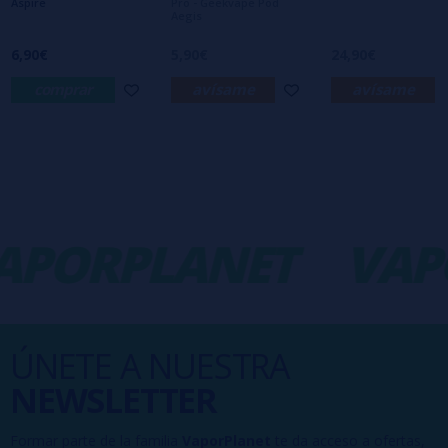
Aspire
Pro - Geekvape Pod
Aegis
6,90€
5,90€
24,90€
comprar
avísame
avísame
APORPLANET
VAP
ÚNETE A NUESTRA
NEWSLETTER
Formar parte de la familia
VaporPlanet
te da acceso a ofertas,