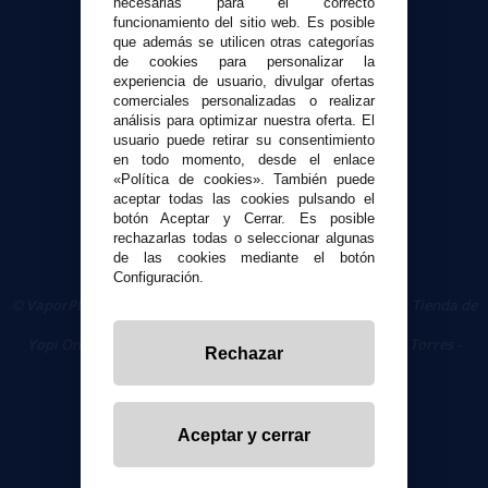
Formas de pago
necesarias para el correcto
funcionamiento del sitio web. Es posible
Contacto
que además se utilicen otras categorías
de cookies para personalizar la
experiencia de usuario, divulgar ofertas
Seguridad y Privacidad
comerciales personalizadas o realizar
Términos y condiciones de uso
análisis para optimizar nuestra oferta. El
Política de privacidad
usuario puede retirar su consentimiento
en todo momento, desde el enlace
Política de cookies
«Política de cookies». También puede
aceptar todas las cookies pulsando el
botón Aceptar y Cerrar. Es posible
rechazarlas todas o seleccionar algunas
de las cookies mediante el botón
Configuración.
© VaporPlanet.es
|
Comprar Cigarrillos Electrónicos
|
Tienda de
Cigarrillos Electrónicos
Yopi Online SL CIF: B90451832
|
Centro Comercial Las Torres -
Rechazar
Local 26 - 41400 Écija (Sevilla) - 674 656 090
Aceptar y cerrar