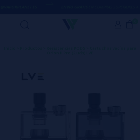
O@VAPORPLANET.ES
ENVÍO GRATIS
EN COMPRAS SUPERIORES A
50
0
Inicio
>
Productos
>
Resistencias PODS
>
Cartuchos vacíos para
Orion II Pro (2 uds) LVE