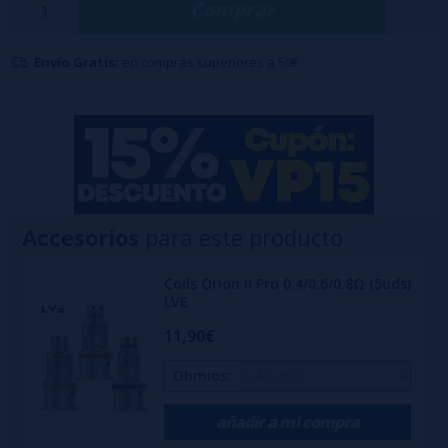
Comprar
CARTUCHOS. AMBOS CARTUCHOS CON DRIP EN COLOR NEGRO.
Envío Gratis:
en compras superiores a 50€
Accesorios
para este producto
Coils Orion II Pro 0.4/0.6/0.8Ω (5uds)
LVE
11,90€
Ohmios:
añadir a mi compra