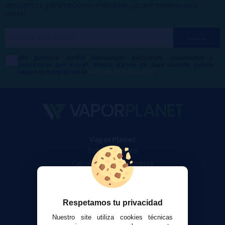
descuentos y promociones exclusivas, ¿a qué esperas para
unirte?
Me gustaría recibir descuentos exclusivos, novedades y
tendencias por e-mail. Puedo darme de baja cuando quiera
según lo recogido en la
Política de Publicidad
.
VaporPlanet
Sobre nosotros
Calculadora DIY Alquimia
Contacto
Atención al cliente
Respetamos tu privacidad
Envíos y devoluciones
Nuestro site utiliza cookies técnicas