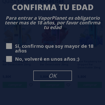
Quizá también
necesites
3 estrellas
0%
CONFIRMA TU EDAD
2 estrellas
0%
1 estrellas
0%
Para entrar a VaporPlanet es obligatorio
0/5
Sé el primero en dejar tu opinión
tener mas de 18 años, por favor confirma
tu edad
Escribe tu opinión sobre este producto
Sí, confirmo que soy mayor de 18
años
Aún no hay comentarios, ¿quieres ser el
primero en dejar uno? ¡Tu opinión nos
interesa!
No, volveré en unos años ;)
Banana Ice Dripped
Berry Heaven Dripped
Blue Raspberry Ice
Bar Desechable 20mg
Bar Desechable 20mg
Dripped Bar
Desechable 20mg
OK
5,80€
5,80€
5,80€
comprar
comprar
comprar