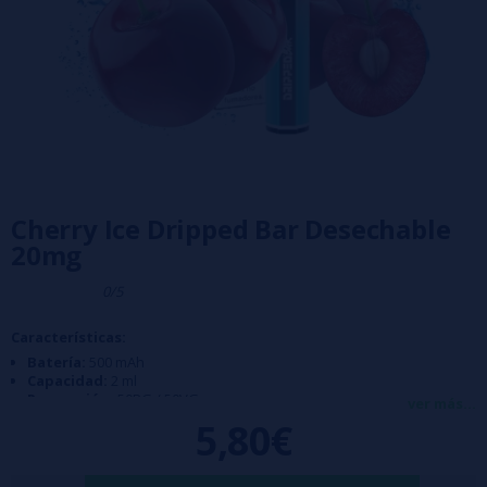
Cherry Ice Dripped Bar Desechable
20mg
0/5
Características:
Batería:
500 mAh
Capacidad:
2 ml
Proporción:
50PG / 50VG
ver más...
Caladas:
600
5,80€
Nicotina:
20 mg