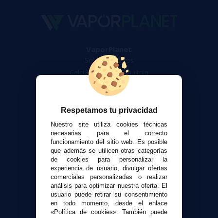
VaporPlanet
Sobre nosotros
Calculadora DIY Alquimia
Contacto
Atención al cliente
Respetamos tu privacidad
Envíos y devoluciones
Nuestro site utiliza cookies técnicas
Formas de pago
necesarias para el correcto
funcionamiento del sitio web. Es posible
Contacto
que además se utilicen otras categorías
de cookies para personalizar la
experiencia de usuario, divulgar ofertas
Seguridad y Privacidad
comerciales personalizadas o realizar
Términos y condiciones de uso
análisis para optimizar nuestra oferta. El
Política de privacidad
usuario puede retirar su consentimiento
en todo momento, desde el enlace
Política de cookies
«Política de cookies». También puede