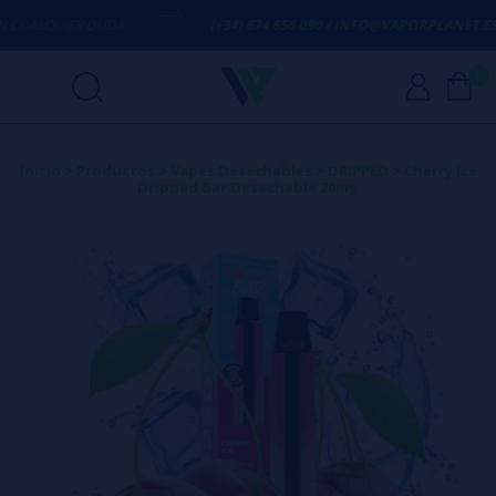
UALQUIER DUDA
(+34) 674 656 090 / INFO@VAPORPLANET.ES
0
Inicio
>
Productos
>
Vapes Desechables
>
DRIPPED
>
Cherry Ice
Dripped Bar Desechable 20mg